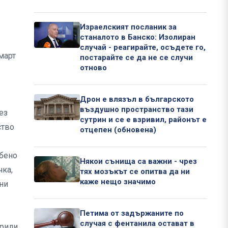
Израелският посланик за
станалото в Банско: Изолиран
случай - реагирайте, осъдете го,
март
постарайте се да не се случи
отново
Дрон е влязъл в българското
въздушно пространство тази
ез
сутрин и се е взривил, районът е
ство
отцепен (обновена)
обено
Някои сънища са важни - чрез
чка,
тях мозъкът се опитва да ни
каже нещо значимо
щни
Петима от задържаните по
случая с фентанила остават в
ерили