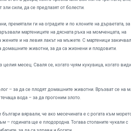
 зли сили, да се предпазят от болести.
и, премятали ги на оградите и по клоните на дърветата, за
е връзвали мартениците на дясната ръка на момченцата, на
а жените и на левия лакът на мъжете. С мартеници закичвал
а домашните животни, за да са жизнени и плодовити.
з целия месец. Сваля се, когато чуям кукувица, когато вид
олог – за да се плодят домашните животни. Връзват се на 
 течаща вода – за да прогоним злото.
 българи вярвали, че ако месечината е с рогата към морет
ъм – годината ще е плодородна. Тогава стопаните чукали с
барите, за да са здрави и богати.