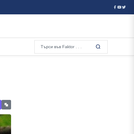
райте, осъдет...
Дрон е влязъл в българското въздушно прос