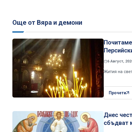
Още от Вяра и демони
Почитаме 
Персийск
6 Август, 202
Жития на све
Прочети
Днес чест
сбъдват 