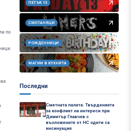
ПЕТЪК 13
СМОТАНЯЦИ
ли по
РОЖДЕННИЦИ
ници.
МАГИИ В КУХНЯТА
ува
Последни
Сметната палата: Твърденията
е
за конфликт на интереси при
Димитър Главчев с
т
възложените от НС одити са
инсинуация