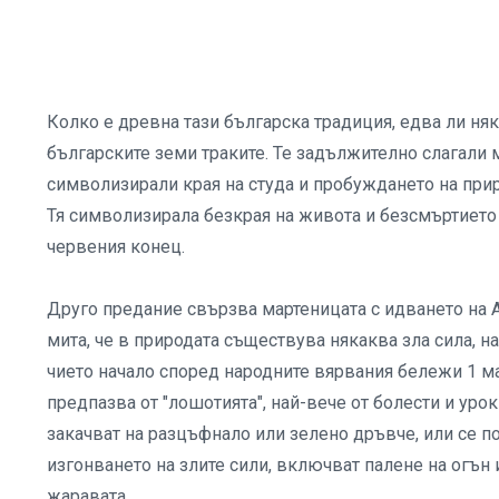
Колко е древна тази българска традиция, едва ли ня
българските земи траките. Те задължително слагали 
символизирали края на студа и пробуждането на прир
Тя символизирала безкрая на живота и безсмъртието
червения конец.
Друго предание свързва мартеницата с идването на А
мита, че в природата съществува някаква зла сила, н
чието начало според народните вярвания бележи 1 ма
предпазва от "лошотията", най-вече от болести и урок
закачват на разцъфнало или зелено дръвче, или се по
изгонването на злите сили, включват палене на огън и
жаравата.