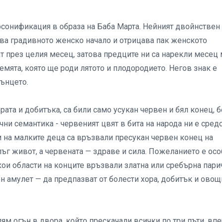
рсонификация в образа на Баба Марта. Нейният двойнствен
ава градивното женско начало и отрицава пак женското
ат през целия месец, затова предците ни са нарекли месец 
земята, която ще роди лятото и плодородието. Негов знак е
лънцето.
ата и добитъка, са били само усукан червен и бял конец, б
ни семантика - червеният цвят в бита на народа ни е сред
 и на малките деца са връзвали пресукан червен конец на
ъг живот, а червената — здраве и сила. Пожеланието е ос
кои области на конците връзвали златна или сребърна пари
ен амулет — да предпазват от болести хора, добитък и ово
ям огън в двора, който прескачали всички по три пъти, вп