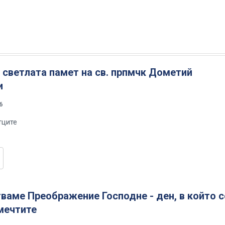
светлата памет на св. прпмчк Дометий
и
6
тците
ваме Преображение Господне - ден, в който с
мечтите