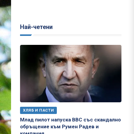
Най-четени
ХЛЯБ И ПАСТИ
Млад пилот напуска ВВС със скандално
обръщение към Румен Радев и
компания