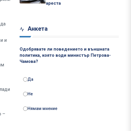
ареста
 да
Анкета
и и
Одобрявате ли поведението и външната
политика, която води министър Петрова-
Чамова?
им
Да
млади
Не
Нямам мнение
о –