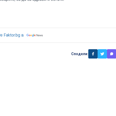
 Faktor.bg в
Сподели: