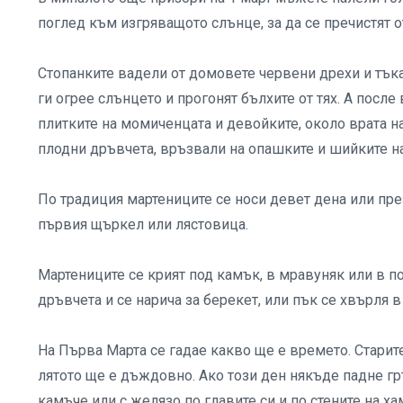
поглед към изгряващото слънце, за да се пречистят от
Стопанките вадели от домовете червени дрехи и тъкан
ги огрее слънцето и прогонят бълхите от тях. А посл
плитките на момиченцата и девойките, около врата н
плодни дръвчета, връзвали на опашките и шийките н
По традиция мартениците се носи девет дена или пре
първия щъркел или лястовица.
Мартениците се крият под камък, в мравуняк или в п
дръвчета и се нарича за берекет, или пък се хвърля в
На Първа Марта се гадае какво ще е времето. Старите
лятото ще е дъждовно. Ако този ден някъде падне гр
камъче или с желязо по главите си и по стените на хам