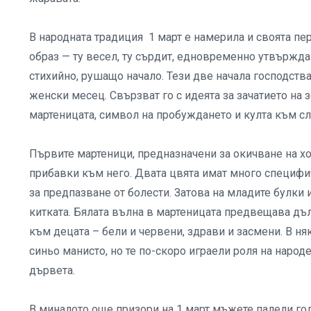
В народната традиция 1 март е намерила и своята пе
образ — ту весел, ту сърдит, едновременно утвържд
стихийно, рушащо начало. Тези две начала господств
женски месец. Свързват го с идеята за зачатието на 
мартеницата, символ на пробуждането и култа към с
Първите мартеници, предназначени за окичване на хор
прибавки към него. Двата цвята имат много специфич
за предпазване от болести. Затова на младите булки
китката. Бялата вълна в мартеницата предвещава дъл
към децата – бели и червени, здрави и засмени. В ня
синьо манисто, но те по-скоро играели роля на народ
дървета.
В миналото още призори на 1 март мъжете палели гол