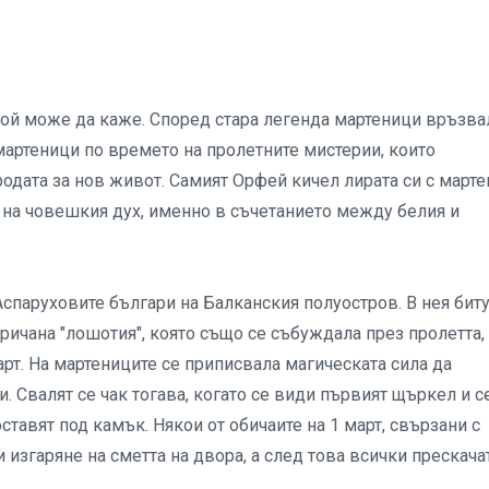
кой може да каже. Според стара легенда мартеници връзва
мартеници по времето на пролетните мистерии, които
одата за нов живот. Самият Орфей кичел лирата си с марте
 на човешкия дух, именно в съчетанието между белия и
спаруховите българи на Балканския полуостров. В нея бит
аричана "лошотия", която също се събуждала през пролетта,
рт. На мартениците се приписвала магическата сила да
и. Свалят се чак тогава, когато се види първият щъркел и с
ставят под камък. Някои от обичаите на 1 март, свързани с
 изгаряне на сметта на двора, а след това всички прескача