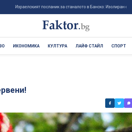
раелският посланик за станалото в Банско: Изолиран случай - реаги
ВО
ИКОНОМИКА
КУЛТУРА
ЛАЙФ СТАЙЛ
СПОРТ
ервени!