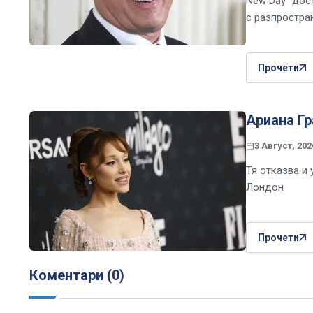
New Day“ дост
с разпростра
Прочети
Ариана Гр
3 Август, 202
Тя отказва и
Лондон
Прочети
Коментари (0)