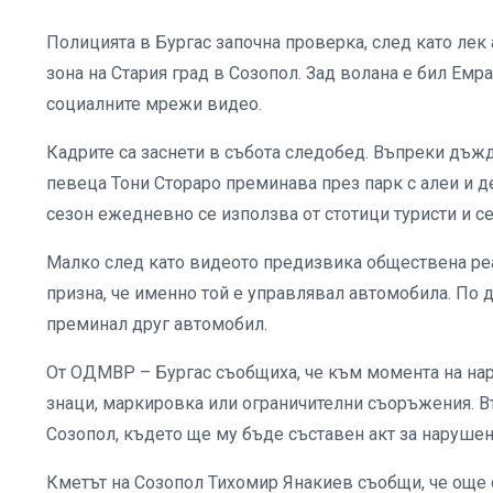
Полицията в Бургас започна проверка, след като лек
зона на Стария град в Созопол. Зад волана е бил Емр
социалните мрежи видео.
Кадрите са заснети в събота следобед. Въпреки дъж
певеца Тони Стораро преминава през парк с алеи и д
сезон ежедневно се използва от стотици туристи и с
Малко след като видеото предизвика обществена реа
призна, че именно той е управлявал автомобила. По д
преминал друг автомобил.
От ОДМВР – Бургас съобщиха, че към момента на нар
знаци, маркировка или ограничителни съоръжения. В
Созопол, където ще му бъде съставен акт за нарушен
Кметът на Созопол Тихомир Янакиев съобщи, че още о