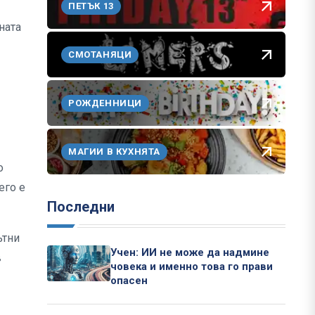
ПЕТЪК 13
ната
СМОТАНЯЦИ
РОЖДЕННИЦИ
МАГИИ В КУХНЯТА
о
его е
Последни
ътни
Учен: ИИ не може да надмине
в
човека и именно това го прави
опасен