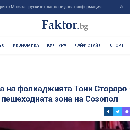
ква - руските власти не дават информация...
Испания: Ще 
ВО
ИКОНОМИКА
КУЛТУРА
ЛАЙФ СТАЙЛ
СПОРТ
а на фолкаджията Тони Стораро 
з пешеходната зона на Созопол