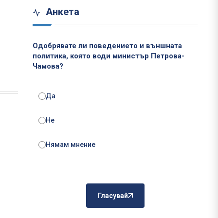
Анкета
Одобрявате ли поведението и външната
политика, която води министър Петрова-
Чамова?
Да
Не
Нямам мнение
Гласувай