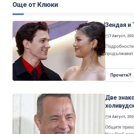
Още от Клюки
Зендая и 
7 Август, 202
Подробности 
продължават 
Прочети
Две знако
холивудс
4 Август, 202
Общите прихо