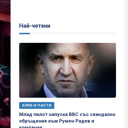
Най-четени
ХЛЯБ И ПАСТИ
Млад пилот напуска ВВС със скандално
обръщение към Румен Радев и
компания