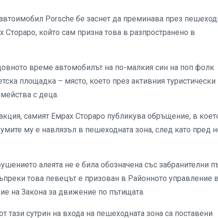
 автоимобил Porsche бе заснет да преминава през пешеход
ах Стораро, който сам призна това в разпространено в
довното време автомобилът на по-малкия син на поп фолк
етска площадка – място, което през активния туристически
емейства с деца.
кция, самият Емрах Стораро публикува обръщение, в коет
умите му е навлязъл в пешеходната зона, след като пред н
ушението алеята не е била обозначена със забранителни п
ъпреки това певецът е призован в Районното управление 
ие на Закона за движение по пътищата.
т тази сутрин на входа на пешеходната зона са поставени