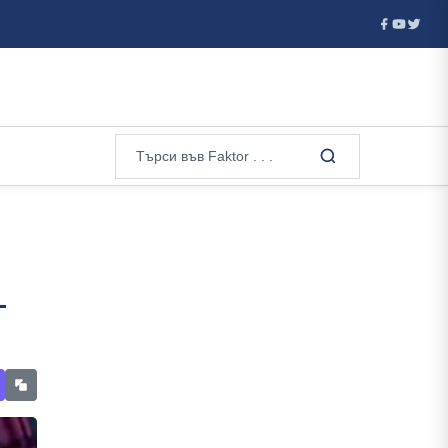
предприемем пропорционални мерки срещу Италия, ако Рим не отме
-