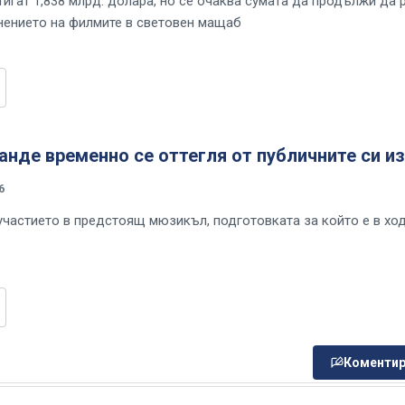
игат 1,838 млрд. долара, но се очаква сумата да продължи да 
нението на филмите в световен мащаб
анде временно се оттегля от публичните си и
6
 участието в предстоящ мюзикъл, подготовката за който е в ход
Коментир