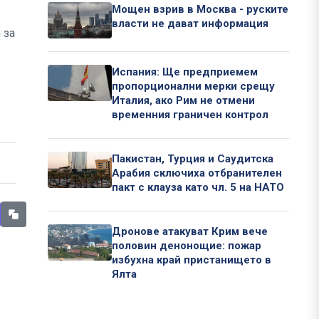
Мощен взрив в Москва - руските
власти не дават информация
 за
Испания: Ще предприемем
пропорционални мерки срещу
Италия, ако Рим не отмени
временния граничен контрол
Пакистан, Турция и Саудитска
Арабия сключиха отбранителен
пакт с клауза като чл. 5 на НАТО
Дронове атакуват Крим вече
половин денонощие: пожар
избухна край пристанището в
Ялта