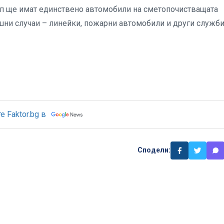
ъп ще имат единствено автомобили на сметопочистващата
ни случаи – линейки, пожарни автомобили и други служби
 Faktor.bg в
Сподели: