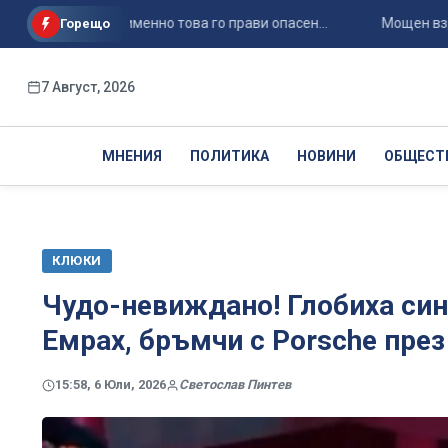
 човека и именно това го прави опасен...
Мощен взрив в Мос
Горещо
7 Август, 2026
МНЕНИЯ
ПОЛИТИКА
НОВИНИ
ОБЩЕСТ
КЛЮКИ
Чудо-невиждано! Глобиха син
Емрах, бръмчи с Porsche пре
15:58, 6 Юли, 2026
Светослав Пинтев