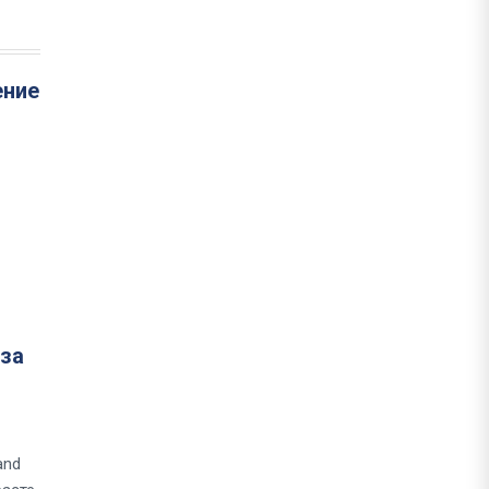
ение
 за
and