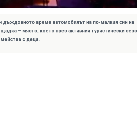
ки дъждовното време автомобилът на по-малкия син на
ощадка – място, което през активния туристически сез
емейства с деца.