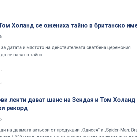
Том Холанд се ожениха тайно в британско им
6
за датата и мястото на действителната сватбена церемония
да се пазят в тайна
ви ленти дават шанс на Зендая и Том Холанд
ки рекорд
6
ди на двамата актьори от продукции „Одисея“ и „Spider-Man: Br