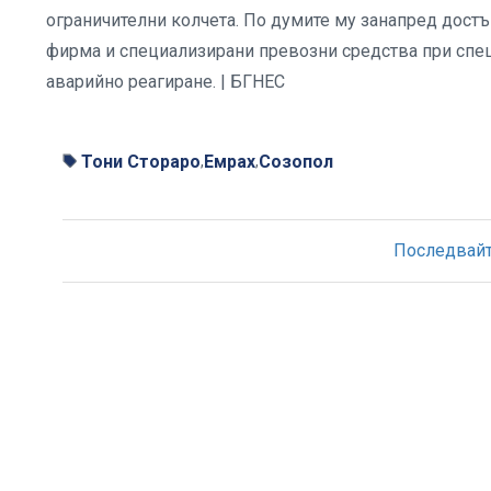
ограничителни колчета. По думите му занапред дост
фирма и специализирани превозни средства при спеш
аварийно реагиране. | БГНЕС
Тони Стораро
Емрах
Созопол
,
,
Последвайте