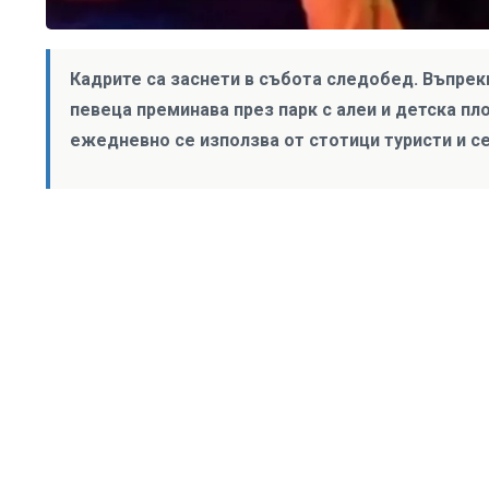
Кадрите са заснети в събота следобед. Въпре
певеца преминава през парк с алеи и детска пл
ежедневно се използва от стотици туристи и с