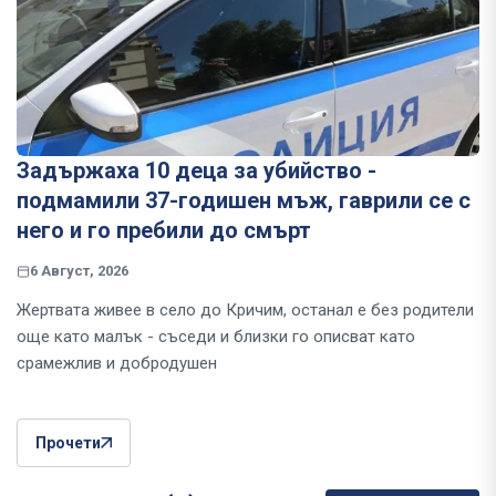
Задържаха 10 деца за убийство -
подмамили 37-годишен мъж, гаврили се с
него и го пребили до смърт
6 Август, 2026
Жертвата живее в село до Кричим, останал е без родители
още като малък - съседи и близки го описват като
срамежлив и добродушен
Прочети