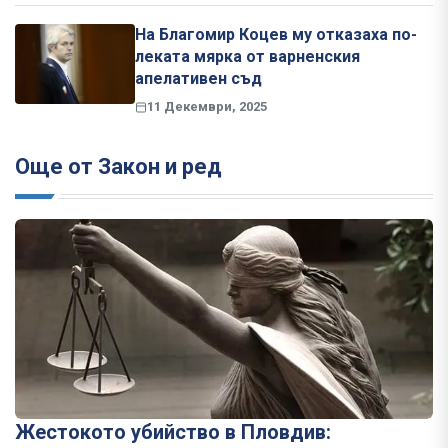
На Благомир Коцев му отказаха по-
леката мярка от варненския
апелативен съд
11 Декември, 2025
Още от Закон и ред
Жестокото убийство в Пловдив: