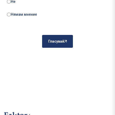
Не
Нямам мнение
Гласувай