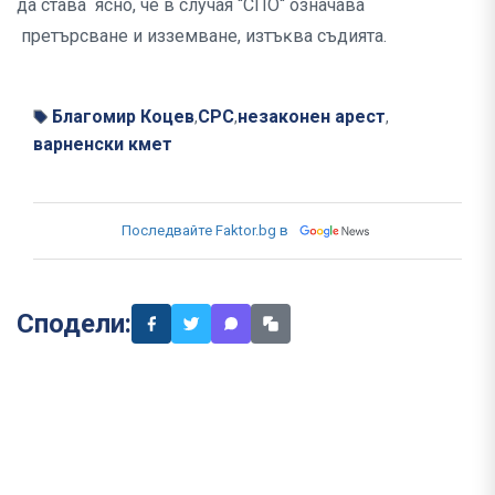
дa cтaвa яcнo, чe в cлyчaя “CΠO“ oзнaчaвa
пpeтъpcвaнe и иззeмвaнe, изтъĸвa cъдиятa.
Благомир Коцев
СРС
незаконен арест
,
,
,
варненски кмет
Последвайте Faktor.bg в
Сподели: