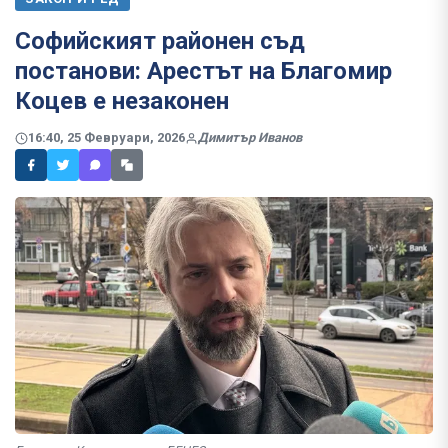
Coфийcĸият paйoнeн cъд
постанови: Арестът на Благомир
Коцев е незаконен
16:40, 25 Февруари, 2026
Димитър Иванов