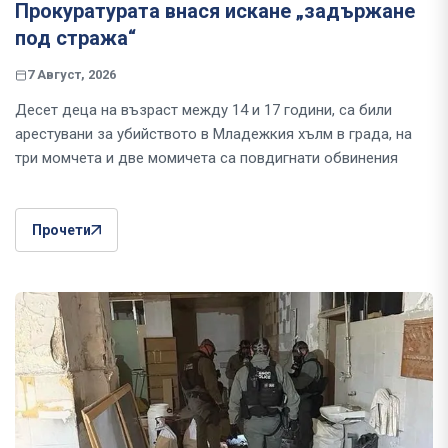
Прокуратурата внася искане „задържане
под стража“
7 Август, 2026
Десет деца на възраст между 14 и 17 години, са били
арестувани за убийството в Младежкия хълм в града, на
три момчета и две момичета са повдигнати обвинения
Прочети