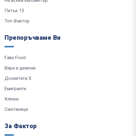
На всеки километър
Петък 13
Топ Фактор
Препоръчваме Ви
Fake Front
Вяра и демони
Досиетата Х
Емигранти
Клюки
Смотаняци
За Фактор