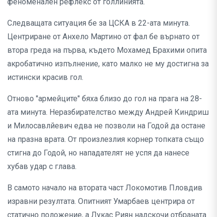
феноменален рефлекс от голлинията.
Следващата ситуация бе за ЦСКА в 22-ата минута.
Центриране от Анхело Мартино от фал бе върнато от
втора греда на първа, където Мохамед Брахими опита
акробатично изпълнение, като малко не му достигна за
истински красив гол.
Отново "армейците" бяха близо до гол на прага на 28-
ата минута. Неразбирателство между Андрей Киндриш
и Милосавлйевич едва не позволи на Годой да остане
на празна врата. От произлезлия корнер топката също
стигна до Годой, но нападателят не успя да нанесе
хубав удар с глава.
В самото начало на втората част Локомотив Пловдив
изравни резултата. Опитният Умарбаев центрира от
статично положение, а Лукас Риян надскочи отбраната