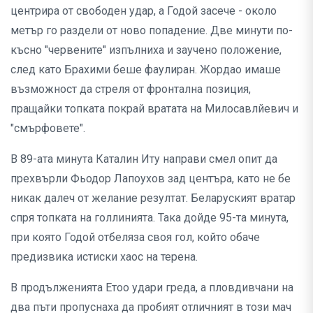
центрира от свободен удар, а Годой засече - около
метър го раздели от ново попадение. Две минути по-
късно "червените" изпълниха и заучено положение,
след като Брахими беше фаулиран. Жордао имаше
възможност да стреля от фронтална позиция,
пращайки топката покрай вратата на Милосавлйевич и
"смърфовете".
В 89-ата минута Каталин Иту направи смел опит да
прехвърли Фьодор Лапоухов зад центъра, като не бе
никак далеч от желание резултат. Беларуският вратар
спря топката на голлинията. Така дойде 95-та минута,
при която Годой отбеляза своя гол, който обаче
предизвика истиски хаос на терена.
В продълженията Етоо удари греда, а пловдивчани на
два пъти пропуснаха да пробият отличният в този мач