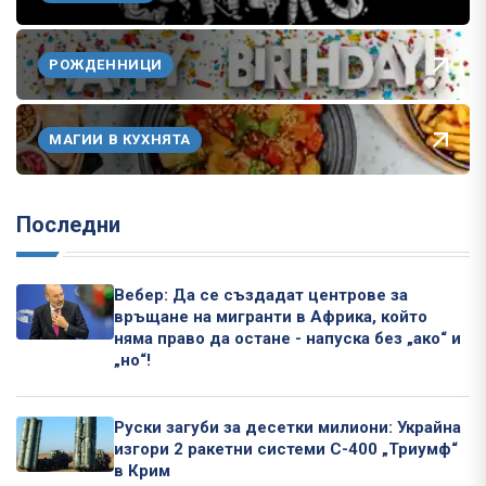
РОЖДЕННИЦИ
МАГИИ В КУХНЯТА
Последни
Вебер: Да се създадат центрове за
връщане на мигранти в Африка, който
няма право да остане - напуска без „ако“ и
„но“!
Руски загуби за десетки милиони: Украйна
изгори 2 ракетни системи С-400 „Триумф“
в Крим