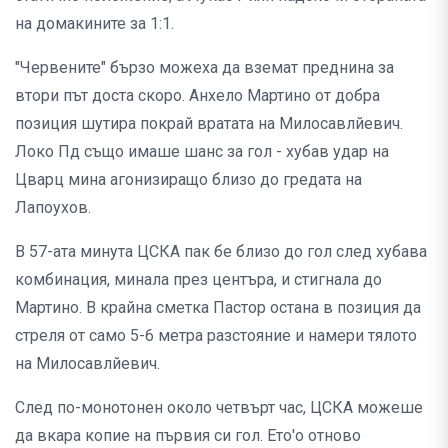
на домакините за 1:1.
"Червените" бързо можеха да вземат преднина за
втори път доста скоро. Анхело Мартино от добра
позиция шутира покрай вратата на Милосавлйевич.
Локо Пд също имаше шанс за гол - хубав удар на
Цварц мина агонизиращо близо до гредата на
Лапоухов.
В 57-ата минута ЦСКА пак бе близо до гол след хубава
комбинация, минала през центъра, и стигнала до
Мартино. В крайна сметка Пастор остана в позиция да
стреля от само 5-6 метра разстояние и намери тялото
на Милосавлйевич.
След по-монотонен около четвърт час, ЦСКА можеше
да вкара копие на първия си гол. Ето'о отново