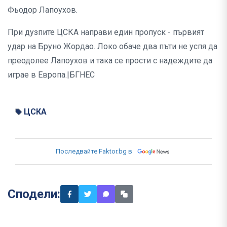
Фьодор Лапоухов.
При дузпите ЦСКА направи един пропуск - първият
удар на Бруно Жордао. Локо обаче два пъти не успя да
преодолее Лапоухов и така се прости с надеждите да
играе в Европа.|БГНЕС
ЦСКА
Последвайте Faktor.bg в
Сподели: