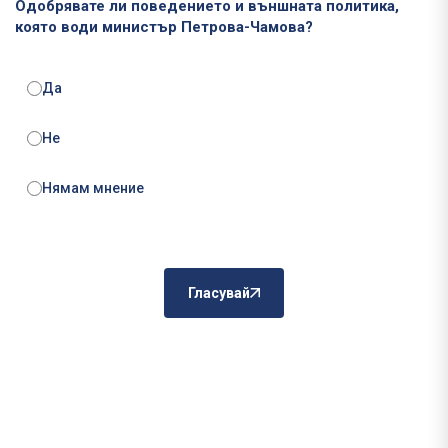
Одобрявате ли поведението и външната политика,
която води министър Петрова-Чамова?
Да
Не
Нямам мнение
Гласувай