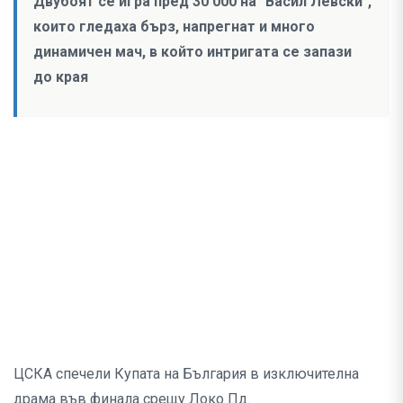
Двубоят се игра пред 30 000 на "Васил Левски",
които гледаха бърз, напрегнат и много
динамичен мач, в който интригата се запази
до края
ЦСКА спечели Купата на България в изключителна
драма във финала срещу Локо Пд.