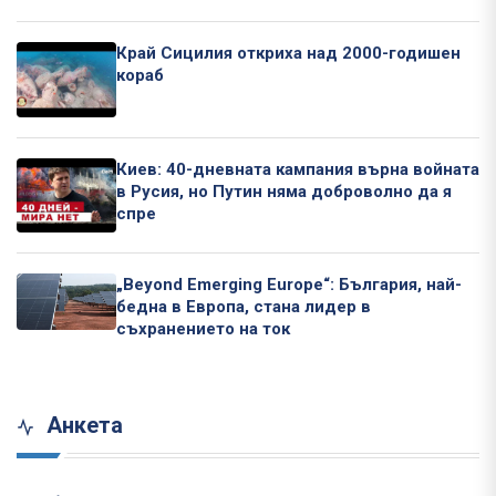
Край Сицилия откриха над 2000-годишен
кораб
Киев: 40-дневната кампания върна войната
в Русия, но Путин няма доброволно да я
спре
„Beyond Emerging Europe“: България, най-
бедна в Европа, стана лидер в
съхранението на ток
Анкета