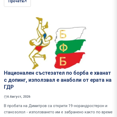
Прочети
Национален състезател по борба е хванат
с допинг, използвал е анаболи от ерата на
ГДР
6 Август, 2026
В пробата на Димитров са открити 19-норандростерон и
станозолол - използването им е забранено както по време