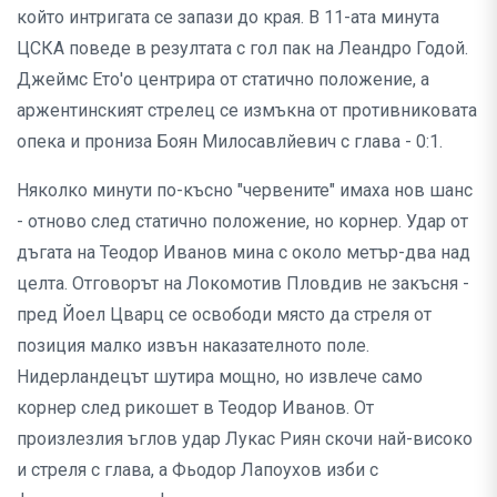
който интригата се запази до края. В 11-ата минута
ЦСКА поведе в резултата с гол пак на Леандро Годой.
Джеймс Ето'о центрира от статично положение, а
аржентинският стрелец се измъкна от противниковата
опека и прониза Боян Милосавлйевич с глава - 0:1.
Няколко минути по-късно "червените" имаха нов шанс
- отново след статично положение, но корнер. Удар от
дъгата на Теодор Иванов мина с около метър-два над
целта. Отговорът на Локомотив Пловдив не закъсня -
пред Йоел Цварц се освободи място да стреля от
позиция малко извън наказателното поле.
Нидерландецът шутира мощно, но извлече само
корнер след рикошет в Теодор Иванов. От
произлезлия ъглов удар Лукас Риян скочи най-високо
и стреля с глава, а Фьодор Лапоухов изби с