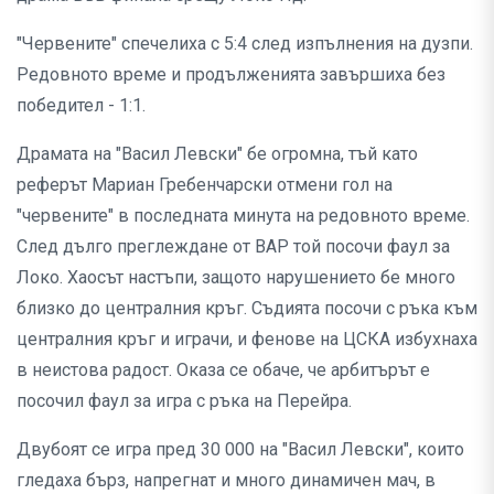
"Червените" спечелиха с 5:4 след изпълнения на дузпи.
Редовното време и продълженията завършиха без
победител - 1:1.
Драмата на "Васил Левски" бе огромна, тъй като
реферът Мариан Гребенчарски отмени гол на
"червените" в последната минута на редовното време.
След дълго преглеждане от ВАР той посочи фаул за
Локо. Хаосът настъпи, защото нарушението бе много
близко до централния кръг. Съдията посочи с ръка към
централния кръг и играчи, и фенове на ЦСКА избухнаха
в неистова радост. Оказа се обаче, че арбитърът е
посочил фаул за игра с ръка на Перейра.
Двубоят се игра пред 30 000 на "Васил Левски", които
гледаха бърз, напрегнат и много динамичен мач, в