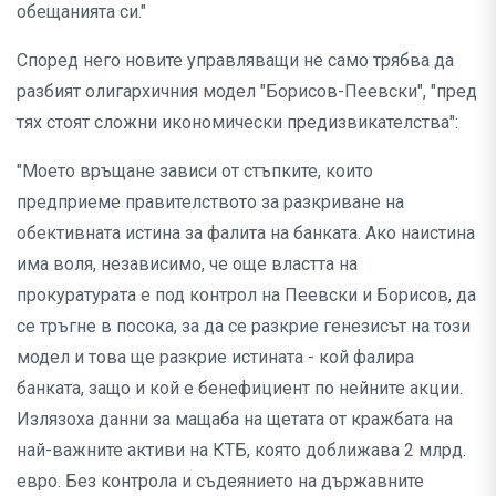
обещанията си."
Според него новите управляващи не само трябва да
разбият олигархичния модел "Борисов-Пеевски", "пред
тях стоят сложни икономически предизвикателства":
"Моето връщане зависи от стъпките, които
предприеме правителството за разкриване на
обективната истина за фалита на банката. Ако наистина
има воля, независимо, че още властта на
прокуратурата е под контрол на Пеевски и Борисов, да
се тръгне в посока, за да се разкрие генезисът на този
модел и това ще разкрие истината - кой фалира
банката, защо и кой е бенефициент по нейните акции.
Излязоха данни за мащаба на щетата от кражбата на
най-важните активи на КТБ, която доближава 2 млрд.
евро. Без контрола и съдеянието на държавните