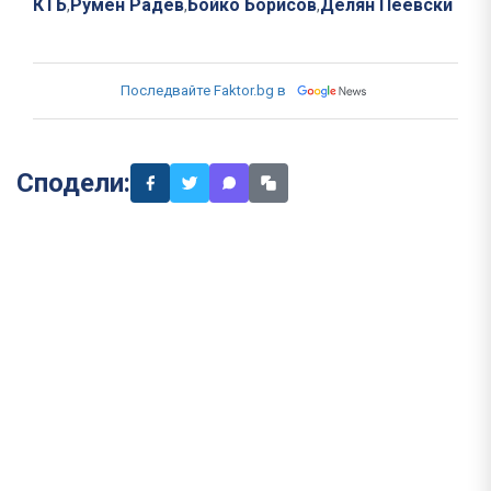
КТБ
Румен Радев
Бойко Борисов
Делян Пеевски
,
,
,
Последвайте Faktor.bg в
Сподели: