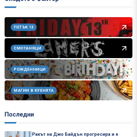
ПЕТЪК 13
СМОТАНЯЦИ
РОЖДЕННИЦИ
МАГИИ В КУХНЯТА
Последни
Ракът на Джо Байдън прогресира и е