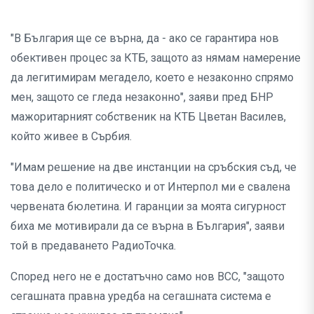
"В България ще се върна, да - ако се гарантира нов
обективен процес за КТБ, защото аз нямам намерение
да легитимирам мегадело, което е незаконно спрямо
мен, защото се гледа незаконно", заяви пред БНР
мажоритарният собственик на КТБ Цветан Василев,
който живее в Сърбия.
"Имам решение на две инстанции на сръбския съд, че
това дело е политическо и от Интерпол ми е свалена
червената бюлетина. И гаранции за моята сигурност
биха ме мотивирали да се върна в България", заяви
той в предаването РадиоТочка.
Според него не е достатъчно само нов ВСС, "защото
сегашната правна уредба на сегашната система е