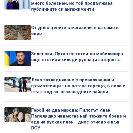
много болезнен, но той продължава
публичните си ангажименти
От днес цените в магазините са само в
евро
Зеленски: Путин се готви да мобилизира
още стотици хиляди руснаци за фронта
Леко захладняване с превалявания и
гръмотевици - но остава горещо, в сила е
жълт код за югозападните райони
Герой на два народа: Пилотът Иван
Пепеляшко надмогва най-тежките боеве и
ада на руския плен - днес отново е във
ВСУ