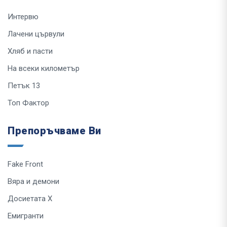
Интервю
Лачени цървули
Хляб и пасти
На всеки километър
Петък 13
Топ Фактор
Препоръчваме Ви
Fake Front
Вяра и демони
Досиетата Х
Емигранти