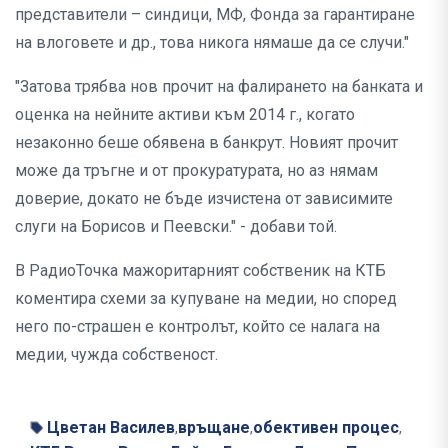
представители – синдици, МФ, Фонда за гарантиране
на влоговете и др., това никога нямаше да се случи."
"Затова трябва нов прочит на фалирането на банката и
оценка на нейните активи към 2014 г., когато
незаконно беше обявена в банкрут. Новият прочит
може да тръгне и от прокуратурата, но аз нямам
доверие, докато не бъде изчистена от зависимите
слуги на Борисов и Пеевски." - добави той.
В РадиоТочка мажоритарният собственик на КТБ
коментира схеми за купуване на медии, но според
него по-страшен е контролът, който се налага на
медии, чужда собственост.
Цветан Василев
връщане
обективен процес
,
,
,