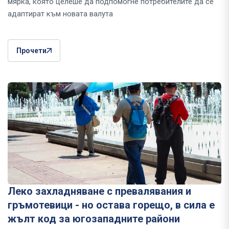
мярка, която целеше да подпомогне потребителите да се
адаптират към новата валута
Прочети
Леко захладняване с превалявания и
гръмотевици - но остава горещо, в сила е
жълт код за югозападните райони