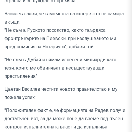
странна и се нуждае от промяна".
Василев заяви, че в момента на интервюто се намира
вкъщи.
"Не съм в Руското посолство, както твърдяха
фронтрънърите на Пеевски, при изслушването ми
пред комисия за Нотариуса", добави той.
"Не съм в Дубай и нямам изнесени милиарди като
тези, които ме обвиняват в несъществуващи
престъпления."
Цветан Василев честити новото правителство и му
пожела успех:
"Положителен факт е, че формацията на Радев получи
достатъчен вот, за да може поне да вземе под пълен
контрол изпълнителната власт и да изпълнява