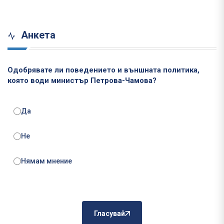
Анкета
Одобрявате ли поведението и външната политика,
която води министър Петрова-Чамова?
Да
Не
Нямам мнение
Гласувай