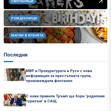
СМОТАНЯЦИ
РОЖДЕННИЦИ
МАГИИ В КУХНЯТА
Последни
МВР и Прокуратурата в Русе с нова
информация за престъпната група,
произвеждала фентанил
С нови правила Тръмп ще бори "родилния
туризъм" в САЩ