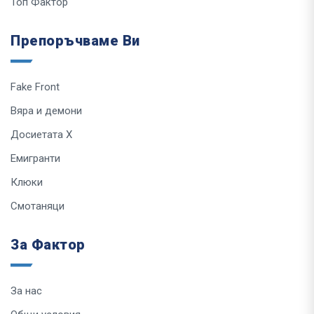
Топ Фактор
Препоръчваме Ви
Fake Front
Вяра и демони
Досиетата Х
Емигранти
Клюки
Смотаняци
За Фактор
За нас