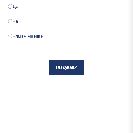
Да
Не
Нямам мнение
Гласувай