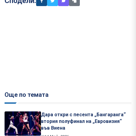
Сподели:
Още по темата
Дара откри с песента „Бангаранга“
втория полуфинал на „Евровизия“
във Виена