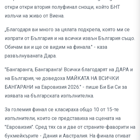
откри откри втория полуфинал снощи, който БНТ
излъчи на живо от Виена.
„Благодаря ви много за цялата подкрепа, която ми се
изпрати от България и на всички извън България също.
Обичам ви и ще се видим на финала." - каза
развълнуваната Дара.
"Бангаранга, Бангаранга! Всички благодарят на ДАРА и
на България, че доведоха МАЙКАТА НА ВСИЧКИ
БАНГАРАНИ на Евровизия 2026." - пише Би Би Си за
изявата на българската изпълнителка.
За големия финал се класираха общо 10 от 15-те
изпълнители, които се представиха на сцената на
"Евровизия". Сред тях са и две от страните-фаворити на
букмейкърите - Дания и Австралия. На финала отиват