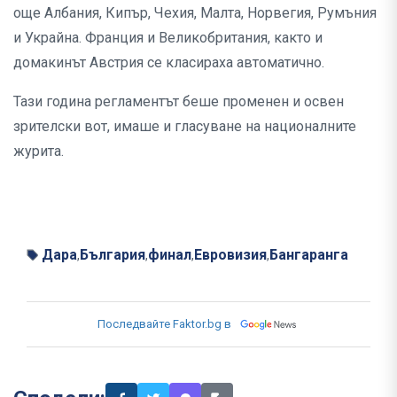
още Албания, Кипър, Чехия, Малта, Норвегия, Румъния
и Украйна. Франция и Великобритания, както и
домакинът Австрия се класираха автоматично.
Тази година регламентът беше променен и освен
зрителски вот, имаше и гласуване на националните
журита.
Дара
България
финал
Евровизия
Бангаранга
,
,
,
,
Последвайте Faktor.bg в