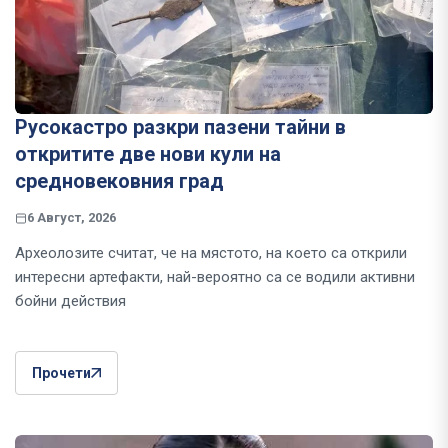
Русокастро разкри пазени тайни в
откритите две нови кули на
средновековния град
6 Август, 2026
Археолозите считат, че на мястото, на което са открили
интересни артефакти, най-вероятно са се водили активни
бойни действия
Прочети