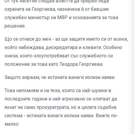
От тук насетне следва властта да преразгледа
охраната на Георгиева, назначена й от бившия
служебен министър на МВР и основанията за това
решение.
Що се отнася до мен - аз ще защитя името си от всеки,
който набеждава, дискредитира и клевети. Особено
онези, които злоупотребяват със служебното си
положение за това като Теодора Георгиева.
Защото вярвам, че истината винаги излиза наяве.
Това напомням и на тези, които са най-шумни в
последните години и най-агресивно се опитват да
яхнат не само прокуратурата, но и цялата съдебна
система - истината винаги излиза наяве. Вижте по-
малко