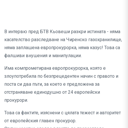
В интервю пред БТВ Кьовеши разкри истината - няма
касателство разследване на Чиренско газохранилище,
няма заплашена европрокурорка, няма казус! Това са
фалшиви внушения и манипулации.
Има компрометирана европрокурорка, която е
злоупотребила по безпрецедентен начин с правото и
поста си два пъти, за което е предложена за
отстраняване единодушно от 24 европейски
прокурори.
Това са фактите, изяснени с цялата тежест и авторитет
от европейския главен прокурор.