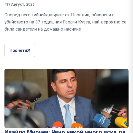
7 Август, 2026
Според него тийнейджърите от Пловдив, обвинени в
убийството на 37-годишния Георги Кузев, най-вероятно са
били свидетели на домашно насилие
Прочети
Ивайло Мирчев: Явно някой много иска да