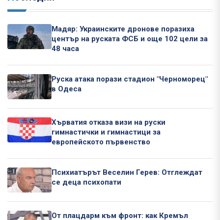
Мадяр: Украинските дронове поразиха
център на руската ФСБ и още 102 цели за
48 часа
Руска атака порази стадион "Черноморец"
в Одеса
Хърватия отказа визи на руски
гимнастички и гимнастици за
европейското първенство
Психиатърът Веселин Герев: Отглеждат
се деца психопати
От плацдарм към фронт: как Кремъл