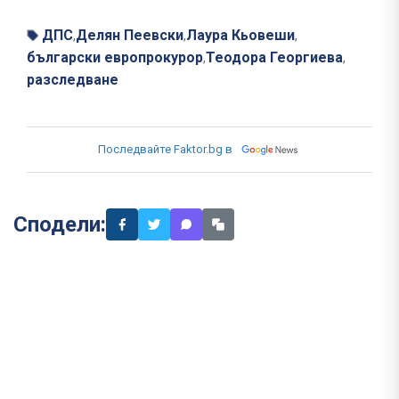
ДПС
Делян Пеевски
Лаура Кьовеши
,
,
,
български европрокурор
Теодора Георгиева
,
,
разследване
Последвайте Faktor.bg в
Сподели: