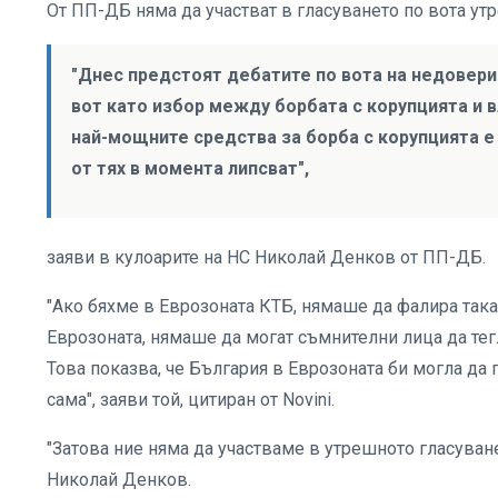
От ПП-ДБ няма да участват в гласуването по вота утр
"Днес предстоят дебатите по вота на недоверие
вот като избор между борбата с корупцията и 
най-мощните средства за борба с корупцията е
от тях в момента липсват",
заяви в кулоарите на НС Николай Денков от ПП-ДБ.
"Ако бяхме в Еврозоната КТБ, нямаше да фалира така 
Еврозоната, нямаше да могат съмнителни лица да тегл
Това показва, че България в Еврозоната би могла да 
сама", заяви той, цитиран от Novini.
"Затова ние няма да участваме в утрешното гласуване
Николай Денков.