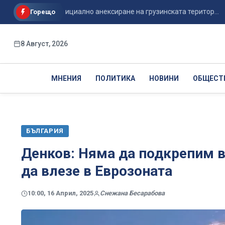
ия готви официално анексиране на грузинската територ...
Е
Горещо
8 Август, 2026
МНЕНИЯ
ПОЛИТИКА
НОВИНИ
ОБЩЕСТ
БЪЛГАРИЯ
Денков: Няма да подкрепим в
да влезе в Еврозоната
10:00, 16 Април, 2025
Снежана Бесарабова