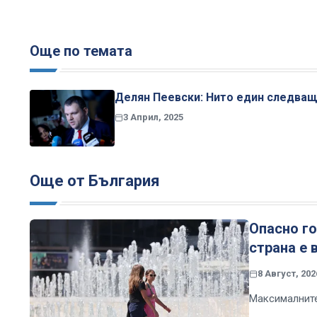
Още по темата
Делян Пеевски: Нито един следващ
3 Април, 2025
Още от България
Опасно г
страна е 
8 Август, 202
Максималните