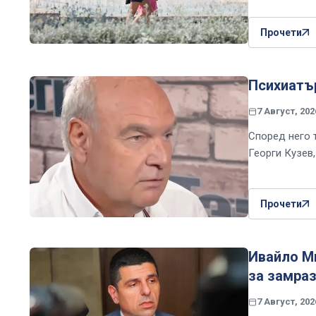
Прочети
Психиатър
7 Август, 202
Според него 
Георги Кузев
Прочети
Ивайло Ми
за замраз
7 Август, 202