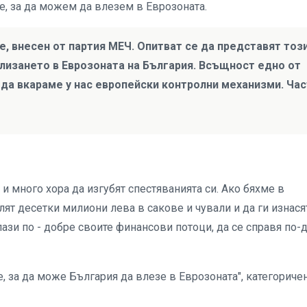
е, за да можем да влезем в Еврозоната.
, внесен от партия МЕЧ. Опитват се да представят тоз
влизането в Еврозоната на България. Всъщност едно от
 да вкараме у нас европейски контролни механизми. Час
и много хора да изгубят спестяванията си. Ако бяхме в
ят десетки милиони лева в сакове и чували и да ги изнася
пази по - добре своите финансови потоци, да се справя по-
, за да може България да влезе в Еврозоната", категориче