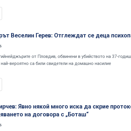
ът Веселин Герев: Отглеждат се деца психоп
6
тийнейджърите от Пловдив, обвинени в убийството на 37-годи
, най-вероятно са били свидетели на домашно насилие
рчев: Явно някой много иска да скрие прото
яването на договора с „Боташ“
6