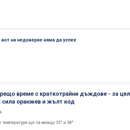
 вот на недоверие няма да успее
орещо време с краткотрайни дъждове - за ця
в сила оранжев и жълт код
6
 температури ще са между 33° и 38°