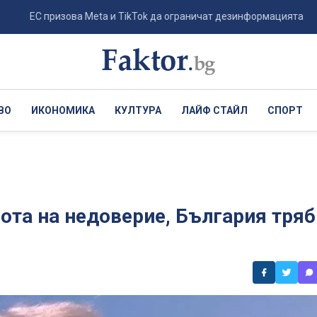
С призова Meta и TikTok да ограничат дезинформацията след мигран
ВО
ИКОНОМИКА
КУЛТУРА
ЛАЙФ СТАЙЛ
СПОРТ
ота на недоверие, България тряб