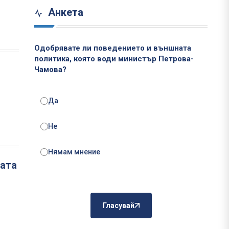
Анкета
Одобрявате ли поведението и външната
политика, която води министър Петрова-
Чамова?
Да
Не
Нямам мнение
лата
Гласувай