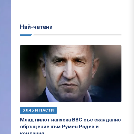
Най-четени
ХЛЯБ И ПАСТИ
Млад пилот напуска ВВС със скандално
обръщение към Румен Радев и
компания