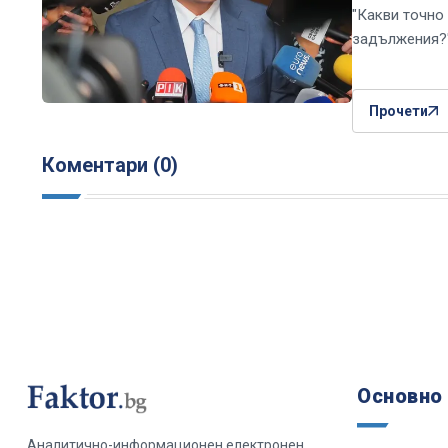
"Какви точно 
задължения?
Прочети
Коментари (0)
Основно
Аналитично-информационен електронен