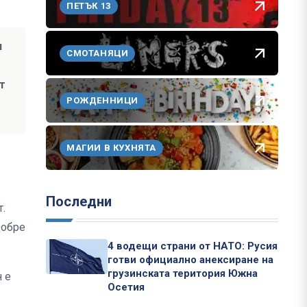
ПЕТЪК 13
и
СМОТАНЯЦИ
т
РОЖДЕННИЦИ
МАГИИ В КУХНЯТА
Последни
т.
добре
4 водещи страни от НАТО: Русия
готви официално анексиране на
грузинската територия Южна
н е
Осетия