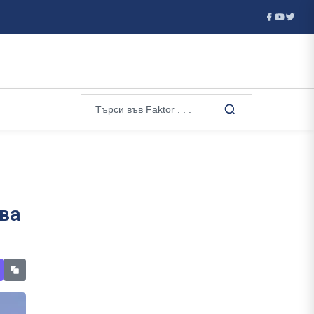
тската криза в ...
Испания въвежда граничен контрол за път
ва