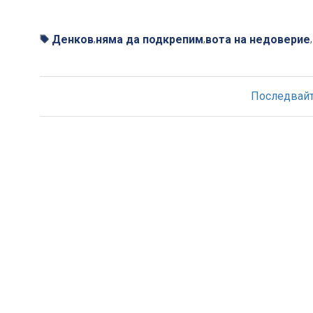
Денков
няма да подкрепим
вота на недоверие
,
,
,
Последвайте