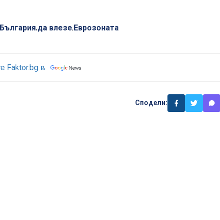
България
да влезе
Еврозоната
,
,
 Faktor.bg в
Сподели: