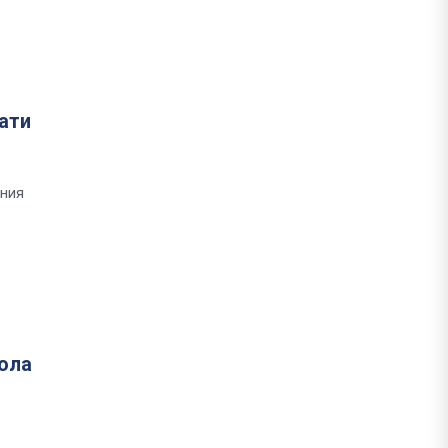
ати
шния
кола