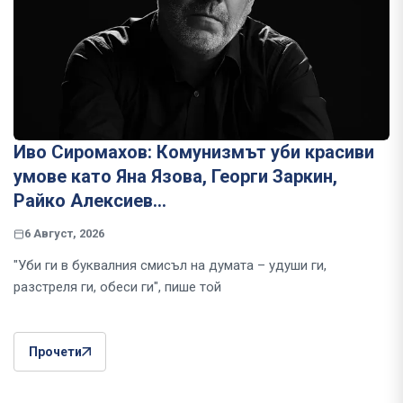
Иво Сиромахов: Комунизмът уби красиви
умове като Яна Язова, Георги Заркин,
Райко Алексиев...
6 Август, 2026
"Уби ги в буквалния смисъл на думата – удуши ги,
разстреля ги, обеси ги", пише той
Прочети