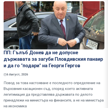
ПП: Гълъб Донев да не допусне
държавата за загуби Пловдивския панаир
и да го "подари" на Георги Гергов
6 Август, 2026
Повод за това настояване е последното определение на
Върховния касационен съд, според което активната
легитимация да представлява държавата по делото
принадлежи на министъра на финансите, а не на министъра
на икономика