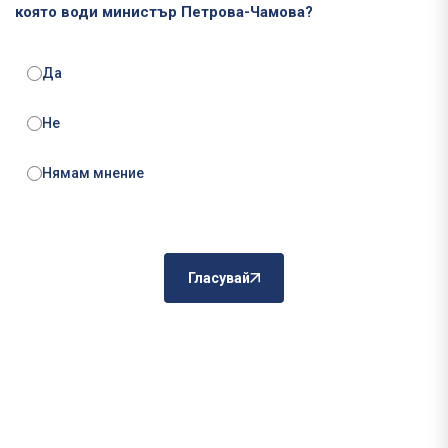
която води министър Петрова-Чамова?
Да
Не
Нямам мнение
Гласувай