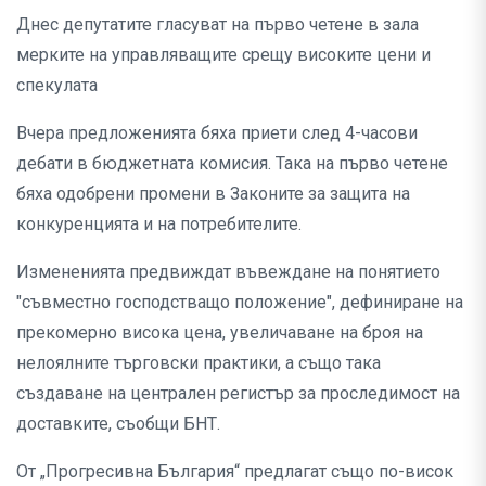
Днес депутатите гласуват на първо четене в зала
мерките на управляващите срещу високите цени и
спекулата
Вчера предложенията бяха приети след 4-часови
дебати в бюджетната комисия. Така на първо четене
бяха одобрени промени в Законите за защита на
конкуренцията и на потребителите.
Измененията предвиждат въвеждане на понятието
"съвместно господстващо положение", дефиниране на
прекомерно висока цена, увеличаване на броя на
нелоялните търговски практики, а също така
създаване на централен регистър за проследимост на
доставките, съобщи БНТ.
От „Прогресивна България“ предлагат също по-висок