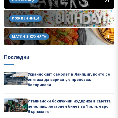
СМОТАНЯЦИ
РОЖДЕННИЦИ
МАГИИ В КУХНЯТА
Последни
Украинският самолет в Лайпциг, който се
опитаха да взривят, е превозвал
боеприпаси
Италиански боклукчии издириха в сметта
печеливш лотариен билет за 1 млн. евро.
Върнаха го!