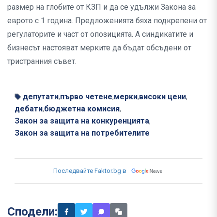
размер на глобите от КЗП и да се удължи Закона за
еврото с 1 година. Предложенията бяха подкрепени от
регулаторите и част от опозицията. А синдикатите и
бизнесът настояват мерките да бъдат обсъдени от
тристранния съвет.
депутати
първо четене
мерки
високи цени
,
,
,
,
дебати
бюджетна комисия
,
,
Закон за защита на конкуренцията
,
Закон за защита на потребителите
Последвайте Faktor.bg в
Сподели: