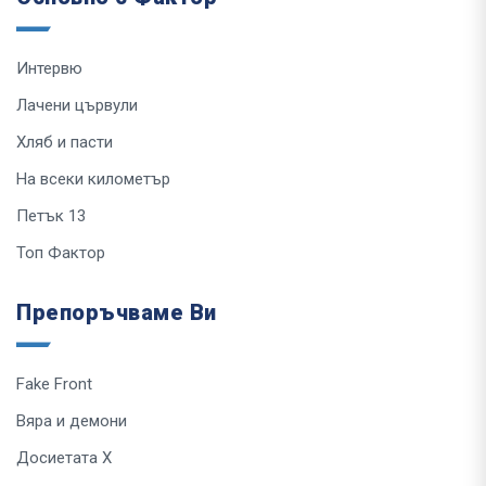
Интервю
Лачени цървули
Хляб и пасти
На всеки километър
Петък 13
Топ Фактор
Препоръчваме Ви
Fake Front
Вяра и демони
Досиетата Х