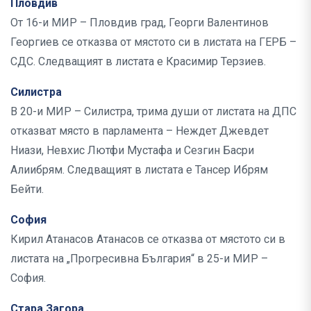
Пловдив
От 16-и МИР – Пловдив град, Георги Валентинов
Георгиев се отказва от мястото си в листата на ГЕРБ –
СДС. Следващият в листата е Красимир Терзиев.
Силистра
В 20-и МИР – Силистра, трима души от листата на ДПС
отказват място в парламента – Неждет Джевдет
Ниази, Невхис Лютфи Мустафа и Сезгин Басри
Алиибрям. Следващият в листата е Тансер Ибрям
Бейти.
София
Кирил Атанасов Атанасов се отказва от мястото си в
листата на „Прогресивна България“ в 25-и МИР –
София.
Стара Загора