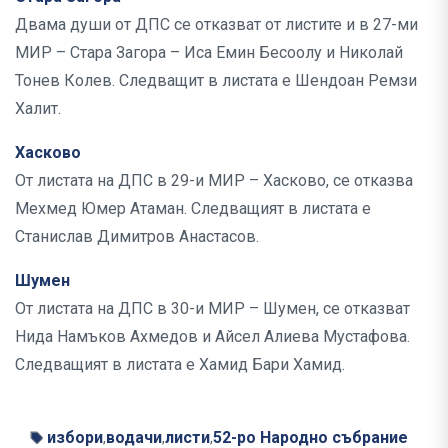
Двама души от ДПС се отказват от листите и в 27-ми
МИР – Стара Загора – Иса Емин Бесоолу и Николай
Тонев Колев. Следващит в листата е Шендоан Ремзи
Халит.
Хасково
От листата на ДПС в 29-и МИР – Хасково, се отказва
Мехмед Юмер Атаман. Следващият в листата е
Станислав Димитров Анастасов.
Шумен
От листата на ДПС в 30-и МИР – Шумен, се отказват
Нида Намъков Ахмедов и Айсел Алиева Мустафова.
Следващият в листата е Хамид Бари Хамид.
избори
водачи
листи
52-ро Народно събрание
,
,
,