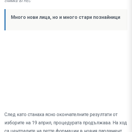
снимка: БГНЕС
Много нови лица, но и много стари познайници
След като станаха ясно окончателните резултати от
изборите на 19 април, процедурата продължава. На ход
са централите на петте формации в новия парламент,