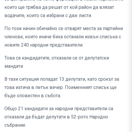
които ще трябва да решат от кой район да влязат
водачите, които са избрани с две листи.
По този начин обичайно се отварят места за партийни
членове, които иначе биха останали извън списъка с
новите 240 народни представители.
Това са кандидатите, отказали се от депутатски
мандати
В тази ситуация попадат 13 депутати, като срокът за
това изтича в петък вечер. Поименният списък ще
бъде оповестен в събота.
Общо 21 кандидати за народни представители са
отказали да бъдат депутати в 52-рото Народно
събрание.