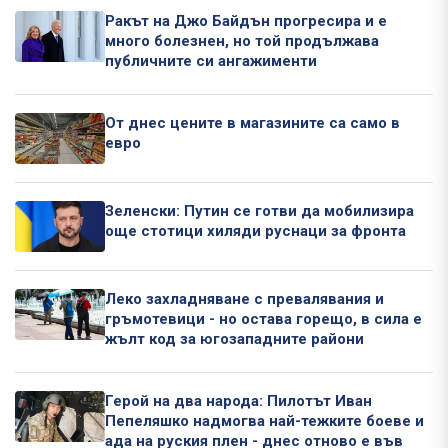
Ракът на Джо Байдън прогресира и е
много болезнен, но той продължава
публичните си ангажименти
От днес цените в магазините са само в
евро
Зеленски: Путин се готви да мобилизира
още стотици хиляди руснаци за фронта
Леко захладняване с превалявания и
гръмотевици - но остава горещо, в сила е
жълт код за югозападните райони
Герой на два народа: Пилотът Иван
Пепеляшко надмогва най-тежките боеве и
ада на руския плен - днес отново е във