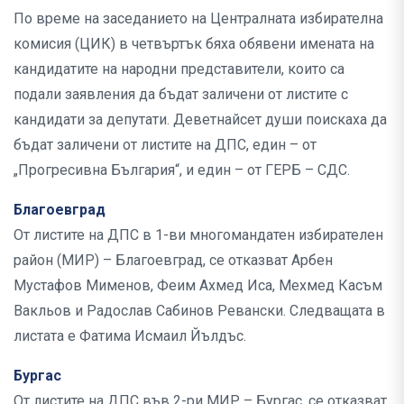
По време на заседанието на Централната избирателна
комисия (ЦИК) в четвъртък бяха обявени имената на
кандидатите на народни представители, които са
подали заявления да бъдат заличени от листите с
кандидати за депутати. Деветнайсет души поискаха да
бъдат заличени от листите на ДПС, един – от
„Прогресивна България“, и един – от ГЕРБ – СДС.
Благоевград
От листите на ДПС в 1-ви многомандатен избирателен
район (МИР) – Благоевград, се отказват Арбен
Мустафов Мименов, Феим Ахмед Иса, Мехмед Касъм
Вакльов и Радослав Сабинов Ревански. Следващата в
листата е Фатима Исмаил Йълдъс.
Бургас
От листите на ДПС във 2-ри МИР – Бургас, се отказват