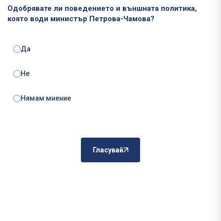
Одобрявате ли поведението и външната политика,
която води министър Петрова-Чамова?
Да
Не
Нямам мнение
Гласувай