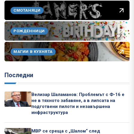
СМОТАНЯЦИ
РОЖДЕННИЦИ
МАГИИ В КУХНЯТА
Последни
Велизар Шаламанов: Проблемът с Ф-16 е
не в тяхното забавяне, а в липсата на
подготвени пилоти и незавършена
инфраструктура
МВР се среща с „Шалом“ след