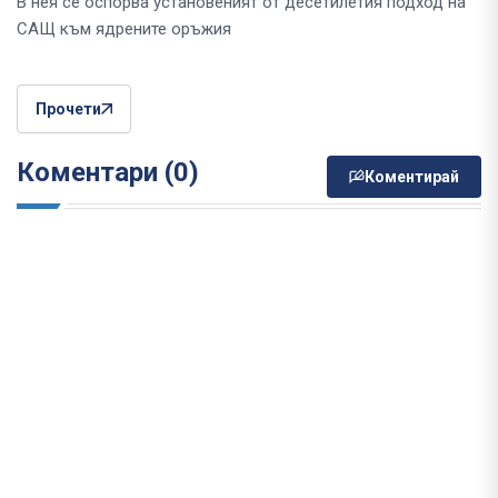
В нея се оспорва установеният от десетилетия подход на
САЩ към ядрените оръжия
Прочети
Коментари (0)
Коментирай