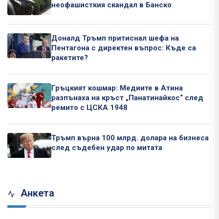
неофашисткия скандал в Банско
Доналд Тръмп притиснал шефа на
Пентагона с директен въпрос: Къде са
ракетите?
Гръцкият кошмар: Медиите в Атина
разпънаха на кръст „Панатинайкос“ след
ремито с ЦСКА 1948
Тръмп върна 100 млрд. долара на бизнеса
след съдебен удар по митата
Анкета