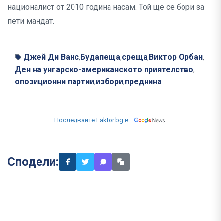
националист от 2010 година насам. Той ще се бори за
пети мандат.
Джей Ди Ванс
Будапеща
среща
Виктор Орбан
,
,
,
,
Ден на унгарско-американското приятелство
,
опозиционни партии
избори
преднина
,
,
Последвайте Faktor.bg в
Сподели: