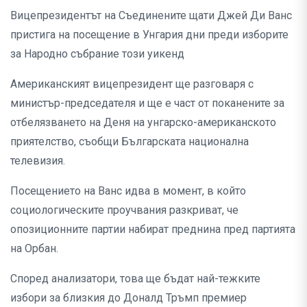
Вицепрезидентът на Съединените щати Джей Ди Ванс
пристига на посещение в Унгария дни преди изборите
за Народно събрание този уикенд
Американският вицепрезидент ще разговаря с
министър-председателя и ще е част от поканените за
отбелязването на Деня на унгарско-американското
приятелство, съобщи Българската национална
телевизия.
Посещението на Ванс идва в момент, в който
социологическите проучвания разкриват, че
опозиционните партии набират преднина пред партията
на Орбан.
Според анализатори, това ще бъдат най-тежките
избори за близкия до Доналд Тръмп премиер