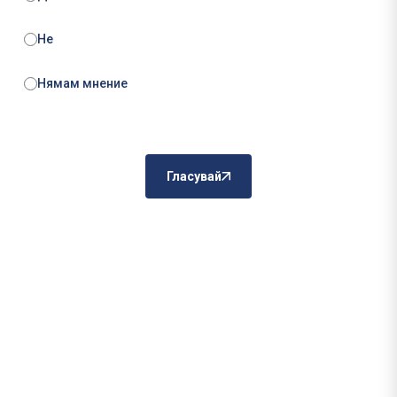
Не
Нямам мнение
Гласувай