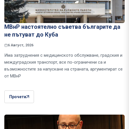
МВнР настоятелно съветва българите да
не пътуват до Куба
6 Август, 2026
Има затруднения с медицинското обслужване, градския и
междуградския транспорт, все по-ограничени са и
възможностите за напускане на страната, аргументират се
от МВнР
Прочети