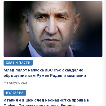
ХЛЯБ И ПАСТИ
Млад пилот напуска ВВС със скандално
обръщение към Румен Радев и компания
6 Август, 2026
БЪЛГАРИЯ
Италия е в шок след неонацистка проява в
София: Омразата се върна в Европа