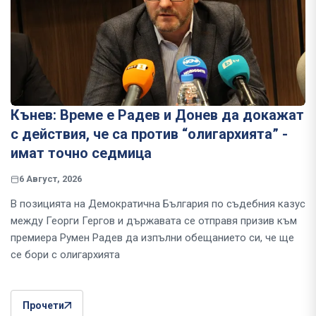
Кънев: Време е Радев и Донев да докажат
с действия, че са против “олигархията” -
имат точно седмица
6 Август, 2026
В позицията на Демократична България по съдебния казус
между Георги Гергов и държавата се отправя призив към
премиера Румен Радев да изпълни обещанието си, че ще
се бори с олигархията
Прочети