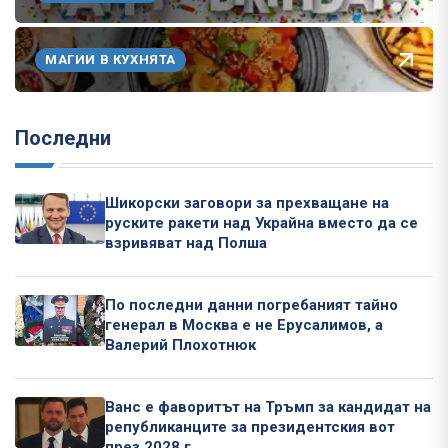
МАГИИ В КУХНЯТА
Последни
Шикорски заговори за прехващане на
руските ракети над Украйна вместо да се
взривяват над Полша
По последни данни погребаният тайно
генерал в Москва е не Ерусалимов, а
Валерий Плохотнюк
Ванс е фаворитът на Тръмп за кандидат на
републиканците за президентския вот
през 2028 г.