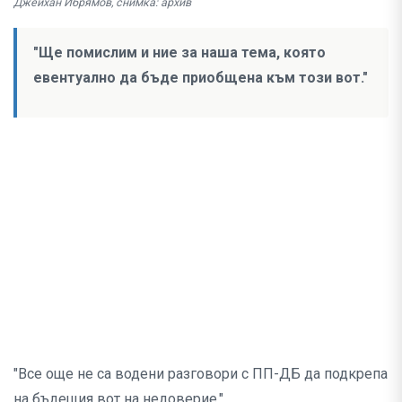
Джейхан Ибрямов, снимка: архив
"Ще помислим и ние за наша тема, която
евентуално да бъде приобщена към този вот."
"Все още не са водени разговори с ПП-ДБ да подкрепа
на бъдещия вот на недоверие."