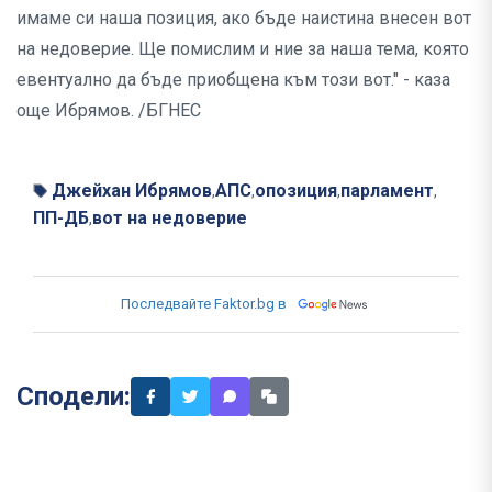
имаме си наша позиция, ако бъде наистина внесен вот
на недоверие. Ще помислим и ние за наша тема, която
евентуално да бъде приобщена към този вот." - каза
още Ибрямов. /БГНЕС
Джейхан Ибрямов
АПС
опозиция
парламент
,
,
,
,
ПП-ДБ
вот на недоверие
,
Последвайте Faktor.bg в
Сподели: