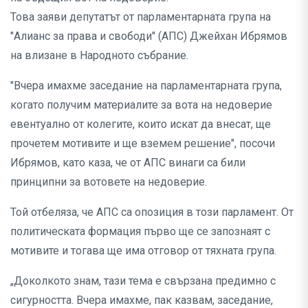
Това заяви депутатът от парламентарната група на
"Алианс за права и свободи" (АПС) Джейхан Ибрямов
на влизане в Народното събрание.
"Вчера имахме заседание на парламентарната група,
когато получим материалите за вота на недоверие
евентуално от колегите, които искат да внесат, ще
прочетем мотивите и ще вземем решение", посочи
Ибрямов, като каза, че от АПС винаги са били
принципни за вотовете на недоверие.
Той отбеляза, че АПС са опозиция в този парламент. От
политическата формация първо ще се запознаят с
мотивите и тогава ще има отговор от тяхната група.
„Доколкото знам, тази тема е свързана предимно с
сигурността. Вчера имахме, пак казвам, заседание,