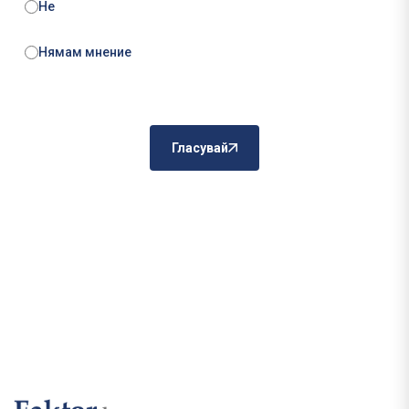
Не
Нямам мнение
Гласувай