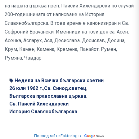
на нашата църква преп. Паисий Хилендарски по случай
200-годишнината от написване на История
Славянобългарска. В това време е канонизиран и Св.
Софроний Врачански. Именници на този ден са: Асен,
Асенка, Аспарух, Ася, Десислава, Десислав, Десина,
Крум, Камен, Камена, Кремена, Панайот, Румен,
Румяна, Чавдар
Неделя на Всички български светии
,
26 юли 1962 г.
Св. Синод
светец
,
,
,
Българска православна църква
,
Св. Паисий Хилендарски
,
История Славянобългарска
Последвайте Faktor.bg в