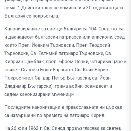
земя...". Действително не изминали и 30 години и цяла
България се покръстила.
Канонизираните за светци българи са 104. Сред тях са
и дванадесет български патриарси или епископи, сред
които Преп. Йоаким Търновски, Преп. Теодосий
Търновски, Св. Евтимий патриарх Търновски, Св.
Киприан Цамблак, преп. Ефрем Печки, четирима царе и
князе - Св. княз Боян-Енравота, Св. Княз Борис
Покръстител, Св. цар Петър Български, св. Йоан-
Владимир Български), трима войни, осемдесет и
седем канонизирани мъченици.
Последните канонизации в православната ни църква
са извършени по времето на патриарх Кирил.
На 26 юли 1962 г. Св. Синод провъзгласява за светец