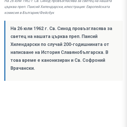
На 26 юли 1962 г. Св. Синод провъзгласява за светец на нашата
църква преп. Паисий Хилендарски, илюстрация: Европейската
комисия в България/Фейсбук
На 26 юли 1962 г. Св. Синод провъзгласява за
светец на нашата църква преп. Паисий
Хилендарски по случай 200-годишнината от
написване на История Славянобългарска. В
това време е канонизиран и Св. Софроний
Врачански.