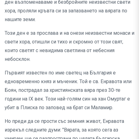
ден възпоменаваме и безбройните неизвестни свети
хора, проляли кръвта си за запазването на вярата по
нашите земи.
Този ден е за прослава и на онези неизвестни монаси и
свети хора, отишли си тихо и скромно от този свят,
които светят с невидима светлина от небесния
небосклон.
Първият известен по име светец на България е
едновременно княз и мъченик. Той е св. Енравота или
Боян, пострадал за християнската вяра през 30-те
години на IХ век. Този най-голям син на хан Омуртаг е
убит в Плиска по заповед на брат си Маламир.
Но преди да се прости със земния живот, Енравота
изрекъл следните думи: "Вярата, за която сега аз
умирам, ще се разпространи по цялата българска