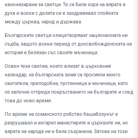
канонизирани за светци. Те са били хора на вярата и
духа и всеки с делата си е заздравявал спойката
между църква, народ и държава.
Българските светци олицетворяват националната ни
съдба, защото всеки период от доосвобожденската ни
история е белязан със своите мъченици.
Освен тези светии, които влизат в църковния
календар, на българската земя са просияли много
светители, преподобни, пустинници и мъченици, като
се започне отпреди покръстването на българите и след
това до ново време.
По време на османското робство башибозукът е
разрушавал и изгарял манастирите и църквите ни, но
вярата на народа ни е била съхранена. Затова на този