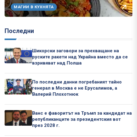
МАГИИ В КУХНЯТА
Последни
Шикорски заговори за прехващане на
руските ракети над Украйна вместо да се
взривяват над Полша
По последни данни погребаният тайно
генерал в Москва е не Ерусалимов, а
Валерий Плохотнюк
Ванс е фаворитът на Тръмп за кандидат на
републиканците за президентския вот
през 2028 г.