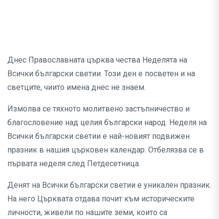
Днес Православната църква чества Неделята на
Всички български светии. Този ден е посветен и на
светците, чиито имена днес не знаем.
Измолва се тяхното молитвено застъпничество и
благословение над целия български народ. Неделя на
Всички български светии е най-новият подвижен
празник в нашия църковен календар. Отбелязва се в
първата неделя след Петдесетница.
Денят на Всички български светии е уникален празник.
На него Църквата отдава почит към историческите
личности, живели по нашите земи, които са