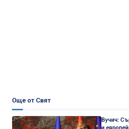
Още от Свят
Вучич: Съ
и европей