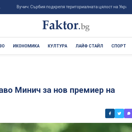
Вучич: Сърбия подкрепя териториалната цялост на Украйна и европ
ВО
ИКОНОМИКА
КУЛТУРА
ЛАЙФ СТАЙЛ
СПОРТ
во Минич за нов премиер на