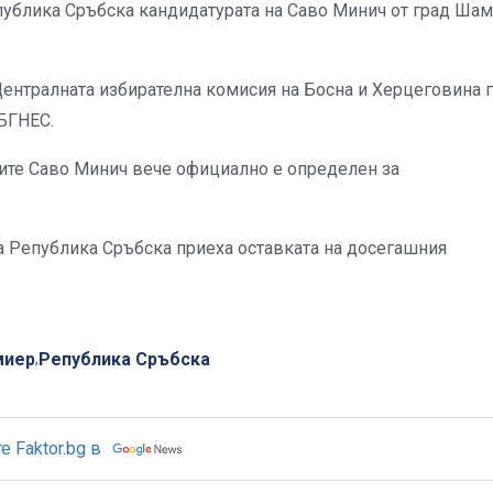
ублика Сръбска кандидатурата на Саво Минич от град Ша
Централната избирателна комисия на Босна и Херцеговина 
 БГНЕС.
ите Саво Минич вече официално е определен за
на Република Сръбска приеха оставката на досегашния
миер
Република Сръбска
,
 Faktor.bg в