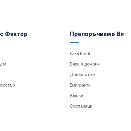
 с Фактор
Препоръчваме Ви
Fake Front
ули
Вяра и демони
Досиетата Х
лометър
Емигранти
Клюки
Смотаняци