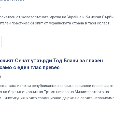
6
впечатлен от железопътната мрежа на Украйна и би искал Сърби
ителен практически опит от украинската страна в тази област
кият Сенат утвърди Тод Бланч за главен
само с един глас превес
6
ати, така и някои републиканци изразиха сериозни опасения от
о на близък съюзник на Тръмп начело на Министерството на
 - институция, която традиционно държи на своята независим