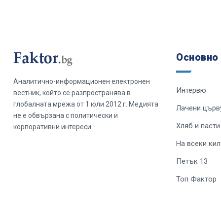
Основно
Аналитично-информационен електронен
Интервю
вестник, който се разпространява в
глобалната мрежа от 1 юли 2012 г. Медията
Лачени църв
не е обвързана с политически и
Хляб и пасти
корпоративни интереси.
На всеки ки
Петък 13
Топ Фактор