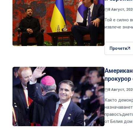
8 Август, 202
Той е силно 
извлече знач
Прочети
Американс
прокурор 
8 Август, 202
Както демокр
назначаванет
правосъдието
от Белия дом