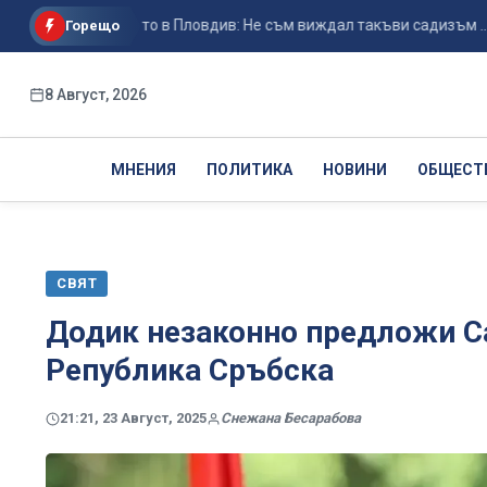
 убийството в Пловдив: Не съм виждал такъви садизъм ...
Горещо
8 Август, 2026
МНЕНИЯ
ПОЛИТИКА
НОВИНИ
ОБЩЕСТ
СВЯТ
Додик незаконно предложи Са
Република Сръбска
21:21, 23 Август, 2025
Снежана Бесарабова