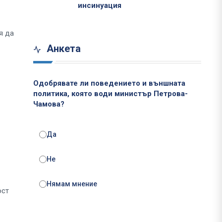
инсинуация
я да
Анкета
Одобрявате ли поведението и външната
политика, която води министър Петрова-
Чамова?
Да
Не
Нямам мнение
ост