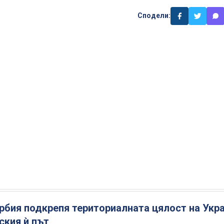
Сподели:
рбия подкрепя териториалната цялост на Укр
ския ѝ път