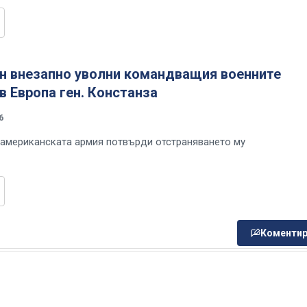
н внезапно уволни командващия военните
в Европа ген. Констанза
6
 американската армия потвърди отстраняването му
Коментир