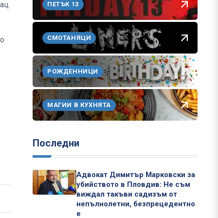
мац
ПЕТЪК 13
СМОТАНЯЦИ
го
РОЖДЕННИЦИ
МАГИИ В КУХНЯТА
Последни
Адвокат Димитър Марковски за
убийството в Пловдив: Не съм
виждал такъви садизъм от
непълнолетни, безпрецедентно
е