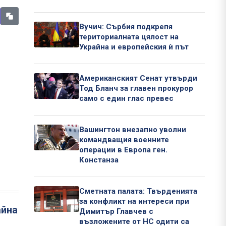
Вучич: Сърбия подкрепя
териториалната цялост на
Украйна и европейския ѝ път
Американският Сенат утвърди
Тод Бланч за главен прокурор
само с един глас превес
Вашингтон внезапно уволни
командващия военните
операции в Европа ген.
Констанза
Сметната палата: Твърденията
за конфликт на интереси при
айна
Димитър Главчев с
възложените от НС одити са