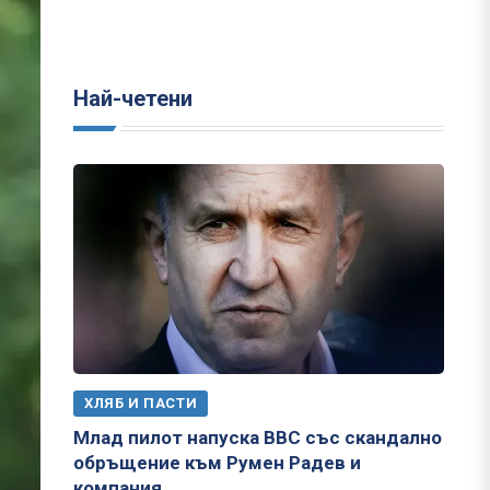
Най-четени
ХЛЯБ И ПАСТИ
Млад пилот напуска ВВС със скандално
обръщение към Румен Радев и
компания