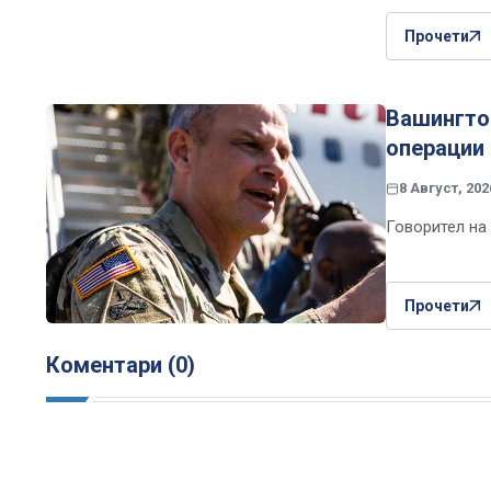
Прочети
Вашингто
операции 
8 Август, 202
Говорител на
Прочети
Коментари (0)