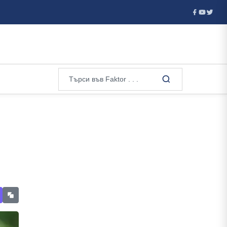
ейския ѝ път...
Американският Сенат утвърди Тод Бланч за 