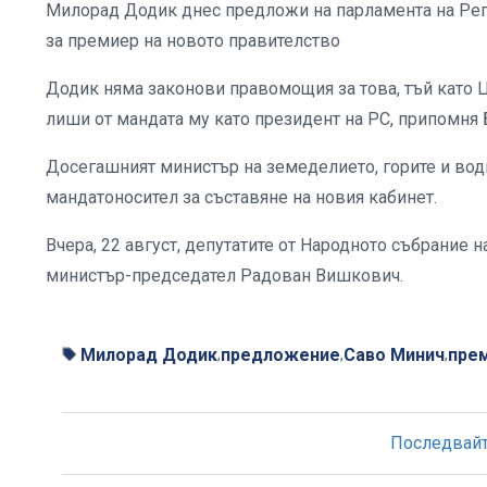
Милорад Додик днес предложи на парламента на Реп
за премиер на новото правителство
Додик няма законови правомощия за това, тъй като 
лиши от мандата му като президент на РС, припомня
Досегашният министър на земеделието, горите и вод
мандатоносител за съставяне на новия кабинет.
Вчера, 22 август, депутатите от Народното събрание 
министър-председател Радован Вишкович.
Милорад Додик
предложение
Саво Минич
пре
,
,
,
Последвайте