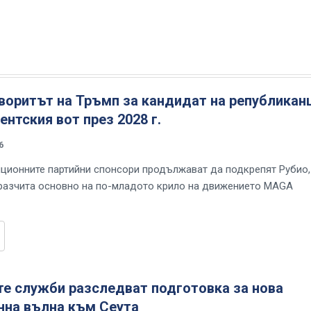
воритът на Тръмп за кандидат на републикан
ентския вот през 2028 г.
6
иционните партийни спонсори продължават да подкрепят Рубио,
разчита основно на по-младото крило на движението MAGA
те служби разследват подготовка за нова
нна вълна към Сеута