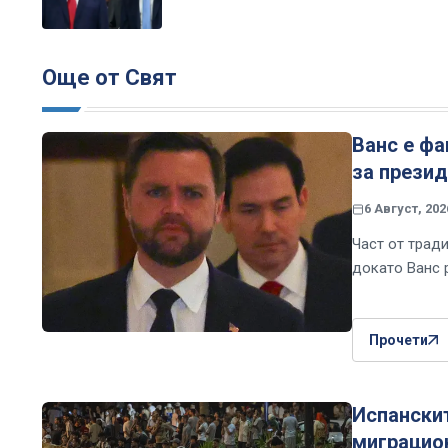
Още от Свят
Ванс е фа
за презид
6 Август, 202
Част от трад
докато Ванс 
Прочети
Испански
миграцио