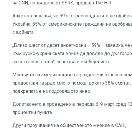
на CNN, проведено от SSRS, предава The Hill.
Анкетата показва, че 59% от респондентите не одобр
Украйна, 55% от американските граждани не одобрява
с войната.
„Близо шест от десет анкетирани – 59% – заявиха, че
към руско-украинската война да доведе до дългоср
са съгласни с това“, се казва в съобщението.
Мненията на американците са разделени относно пом
предоставя твърде много помощ, докато 38% смятат, 
подкрепата е на подходящото ниво.
Допитването е проведено в периода 6-9 март сред 12
процентни пункта.
Други проучвания на общественото мнение в САЩ