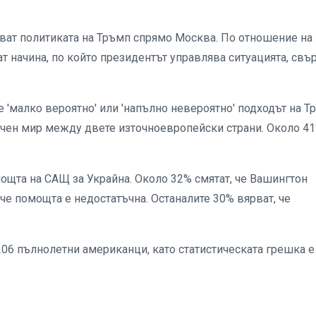
яват политиката на Тръмп спрямо Москва. По отношение на
т начина, по който президентът управлява ситуацията, свъ
 е 'малко вероятно' или 'напълно невероятно' подходът на Т
очен мир между двете източноевропейски страни. Около 41
ощта на САЩ за Украйна. Около 32% смятат, че Вашингтон
че помощта е недостатъчна. Останалите 30% вярват, че
06 пълнолетни американци, като статистическата грешка е 