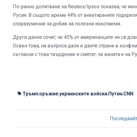
По-ранно допитване на Reuters/Ipsos показва, че мн
Русия. В същото време 44% от анкетираните подкреп
споразумение за добив на полезни изкопаеми.
Други данни сочат, че 45% от американците не са дов
Освен това, на въпроса дали и двете страни в конфлик
съгласни с това твърдение и смятат, че вината е на Ру
Тръмп
оръжие
украинските войски
Путин
CNN
,
,
,
,
Последвайте