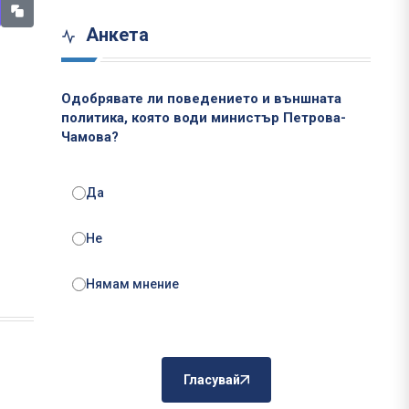
Анкета
Одобрявате ли поведението и външната
политика, която води министър Петрова-
Чамова?
Да
Не
Нямам мнение
Гласувай