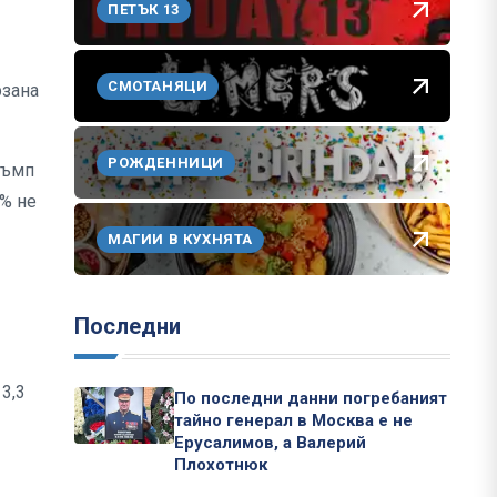
ПЕТЪК 13
СМОТАНЯЦИ
рзана
РОЖДЕННИЦИ
ръмп
% не
МАГИИ В КУХНЯТА
Последни
3,3
По последни данни погребаният
тайно генерал в Москва е не
Ерусалимов, а Валерий
Плохотнюк