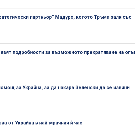
тратегически партньор“ Мадуро, когото Тръмп заля със
оявят подробности за възможното прекратяване на огъ
помощ за Украйна, за да накара Зеленски да се извини
ва от Украйна в най-мрачния ѝ час