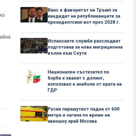
Ванс е фаворитът на Тръмп за
ко
кандидат на републиканците за
президентския вот през 2028 г.
айна.
Испанските служби разследват
подготовка за нова миграционна
вълна към Сеута
Национален състезател по
борба е хванат с допинг,
използвал е анаболи от ерата на
ГДР
Руски парашутист падна от 600
метра и загина по време на
авиошоу край Москва