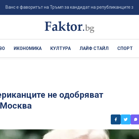
е фаворитът на Тръмп за кандидат на републиканците за президентс
ВО
ИКОНОМИКА
КУЛТУРА
ЛАЙФ СТАЙЛ
СПОРТ
ериканците не одобряват
 Москва