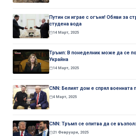
Путин си играе с огъня! Обяви за с
студена вода
14 Март, 2025
Тръмп: В понеделник може да се п
Украйна
14 Март, 2025
CNN: Белият дом е спрял военната 
4 Март, 2025
CNN: Тръмп се опитва да се възполз
21 Февруари, 2025