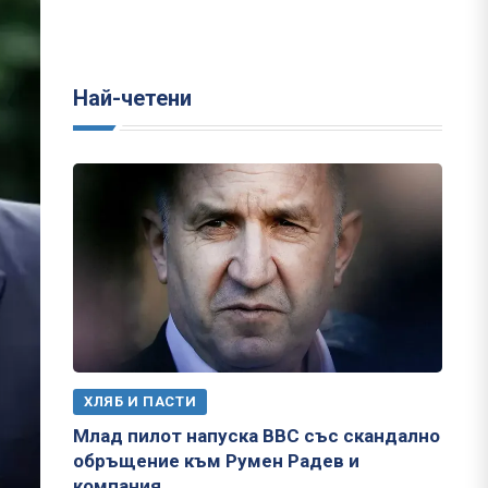
Най-четени
ХЛЯБ И ПАСТИ
Млад пилот напуска ВВС със скандално
обръщение към Румен Радев и
компания