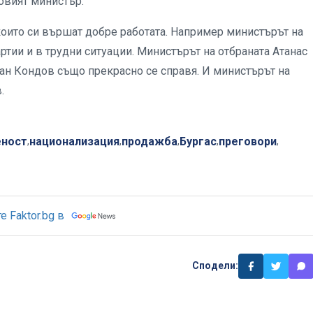
овият министър.
които си вършат добре работата. Например министърът на
ртии и в трудни ситуации. Министърът на отбраната Атанас
ан Кондов също прекрасно се справя. И министърът на
в.
еност
национализация
продажба
Бургас
преговори
,
,
,
,
,
 Faktor.bg в
Сподели: