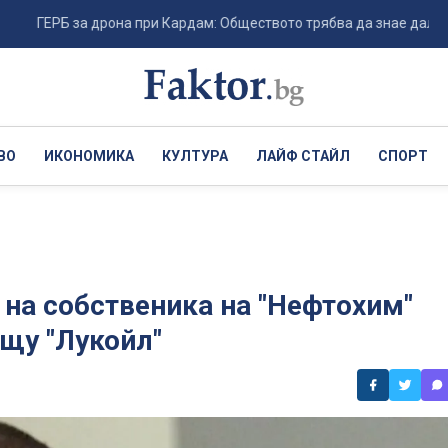
РБ за дрона при Кардам: Обществото трябва да знае дали е случаен
ВО
ИКОНОМИКА
КУЛТУРА
ЛАЙФ СТАЙЛ
СПОРТ
 на собственика на "Нефтохим"
щу "Лукойл"