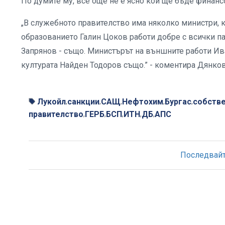
По думите му, все още не е ясно кой ще бъде финанс
„В служебното правителство има няколко министри, 
образованието Галин Цоков работи добре с всички па
Запрянов - също. Министърът на външните работи Ив
културата Найден Тодоров също.” - коментира Дянко
Лукойл
санкции
САЩ
Нефтохим
Бургас
собств
,
,
,
,
,
правителство
ГЕРБ
БСП
ИТН
ДБ
АПС
,
,
,
,
,
Последвайте