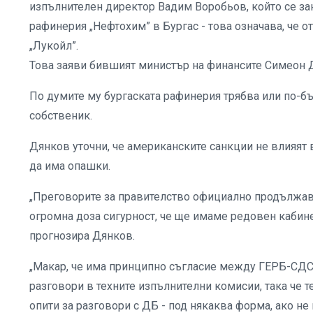
изпълнителен директор Вадим Воробьов, който се за
рафинерия „Нефтохим” в Бургас - това означава, че о
„Лукойл”.
Това заяви бившият министър на финансите Симеон Д
По думите му бургаската рафинерия трябва или по-бъ
собственик.
Дянков уточни, че американските санкции не влияят 
да има опашки.
„Преговорите за правителство официално продължава
огромна доза сигурност, че ще имаме редовен кабинет
прогнозира Дянков.
„Макар, че има принципно съгласие между ГЕРБ-СДС,
разговори в техните изпълнителни комисии, така че 
опити за разговори с ДБ - под някаква форма, ако не