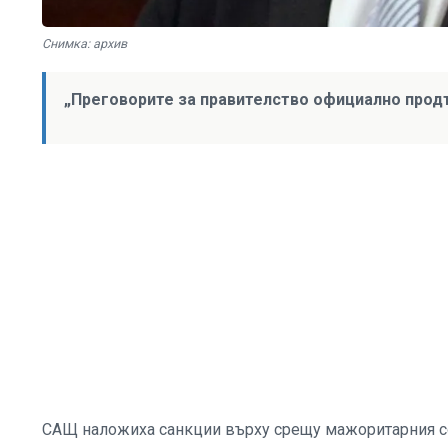
Снимка: архив
„Преговорите за правителство официално продъ
САЩ наложиха санкции върху срещу мажоритарния с