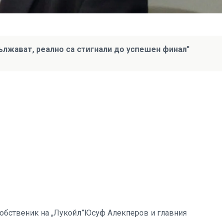
лжават, реално са стигнали до успешен финал"
обственик на „Лукойл”Юсуф Алекперов и главния