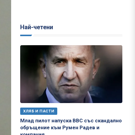
Най-четени
ХЛЯБ И ПАСТИ
Млад пилот напуска ВВС със скандално
обръщение към Румен Радев и
компания