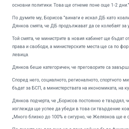
основни политики. Това ще отнеме поне още 1-2 дни.” 
По думите му, Борисов "винаги е искал ДБ като коали
Дянков смята, че ДБ продължават да се колебаят за 
Той смята, че министрите в новия кабинет ще бъдат 
права и свободи, а министерските места ще са по форм
левица.
Дянков беше категоричен, че преговорите са завърш
Според него, социалното, регионалното, спортното м
бъдат за БСП, а министерствата на икономиката, на ку
Дянков подчерта, че „Борисов постоянно е твърдял, 
изглежда ще успее да убеди в това си твърдение коа
„Много близко до 100% е сигурно, че Желязков ще е 