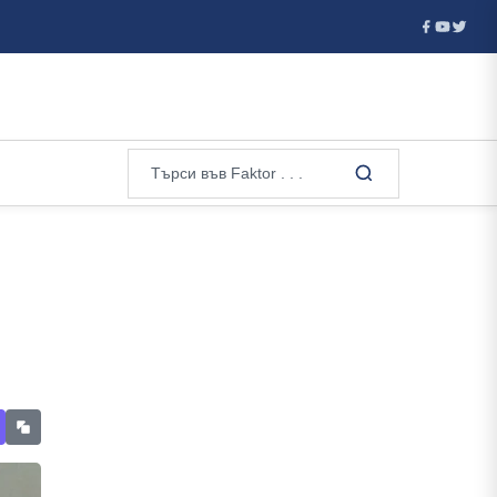
 инцидент или ...
Тревога в Германия: Дронове летят над ре