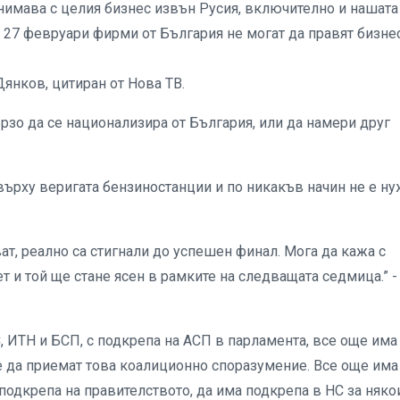
нимава с целия бизнес извън Русия, включително и нашата
т 27 февруари фирми от България не могат да правят бизне
янков, цитиран от Нова ТВ.
рзо да се национализира от България, или да намери друг
върху веригата бензиностанции и по никакъв начин не е н
т, реално са стигнали до успешен финал. Мога да кажа с
 и той ще стане ясен в рамките на следващата седмица.” -
 ИТН и БСП, с подкрепа на АСП в парламента, все още има
те да приемат това коалиционно споразумение. Все още има
 подкрепа на правителството, да има подкрепа в НС за няко