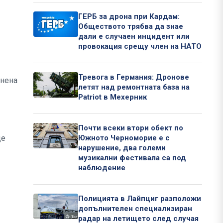
ГЕРБ за дрона при Кардам:
Обществото трябва да знае
дали е случаен инцидент или
провокация срещу член на НАТО
Тревога в Германия: Дронове
инена
летят над ремонтната база на
Patriot в Мехерник
Почти всеки втори обект по
ще
Южното Черноморие е с
нарушение, два големи
музикални фестивала са под
наблюдение
Полицията в Лайпциг разположи
допълнителен специализиран
радар на летището след случая