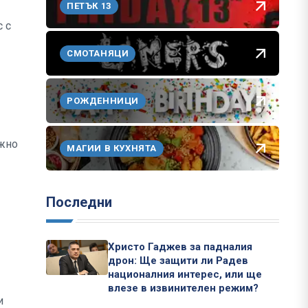
ПЕТЪК 13
с с
СМОТАНЯЦИ
РОЖДЕННИЦИ
ужно
МАГИИ В КУХНЯТА
Последни
Христо Гаджев за падналия
дрон: Ще защити ли Радев
националния интерес, или ще
влезе в извинителен режим?
и