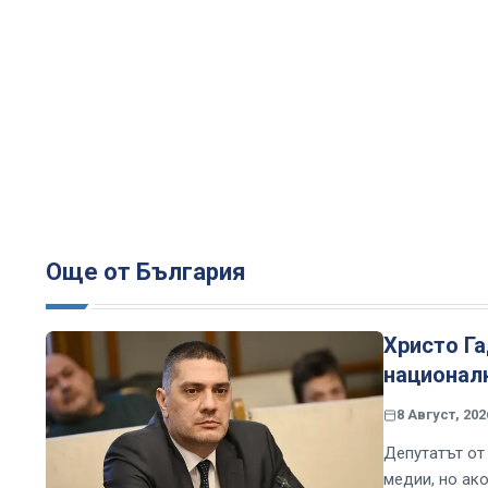
Още от България
Христо Г
националн
8 Август, 202
Депутатът от
медии, но ак