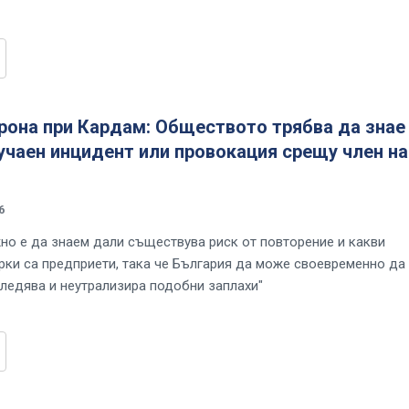
рона при Кардам: Обществото трябва да знае
учаен инцидент или провокация срещу член на
6
но е да знаем дали съществува риск от повторение и какви
рки са предприети, така че България да може своевременно да
следява и неутрализира подобни заплахи"