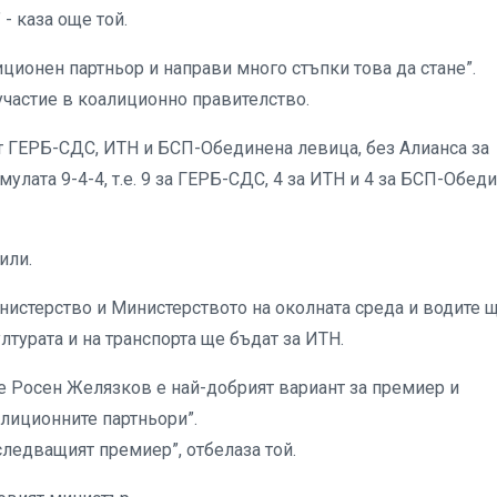
- каза още той.
ционен партньор и направи много стъпки това да стане”.
участие в коалиционно правителство.
от ГЕРБ-СДС, ИТН и БСП-Обединена левица, без Алианса за
улата 9-4-4, т.е. 9 за ГЕРБ-СДС, 4 за ИТН и 4 за БСП-Обед
или.
инистерство и Министерството на околната среда и водите 
лтурата и на транспорта ще бъдат за ИТН.
че Росен Желязков е най-добрият вариант за премиер и
лиционните партньори”.
следващият премиер”, отбелаза той.