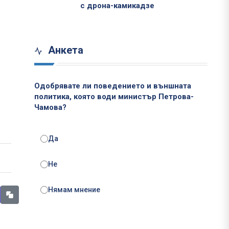
с дрона-камикадзе
Анкета
Одобрявате ли поведението и външната
политика, която води министър Петрова-
Чамова?
Да
Не
Нямам мнение