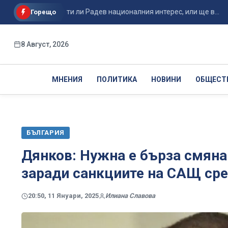
: Ще защити ли Радев националния интерес, или ще в...
ГЕ
Горещо
8 Август, 2026
МНЕНИЯ
ПОЛИТИКА
НОВИНИ
ОБЩЕСТ
БЪЛГАРИЯ
Дянков: Нужна е бърза смяна
заради санкциите на САЩ сре
20:50, 11 Януари, 2025
Илиана Славова