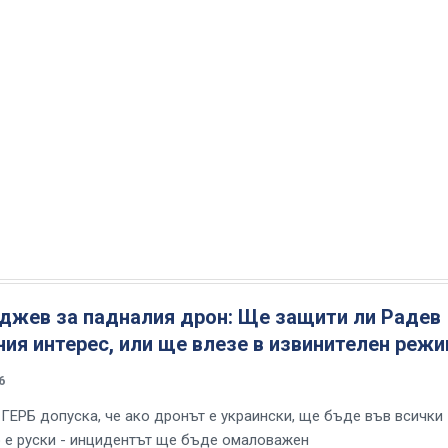
аджев за падналия дрон: Ще защити ли Радев
ия интерес, или ще влезе в извинителен реж
6
 ГЕРБ допуска, че ако дронът е украински, ще бъде във всички
о е руски - инцидентът ще бъде омаловажен