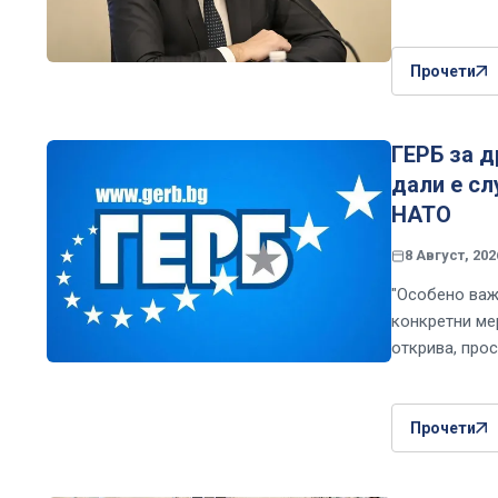
Прочети
ГЕРБ за д
дали е сл
НАТО
8 Август, 202
"Особено важ
конкретни ме
открива, про
Прочети