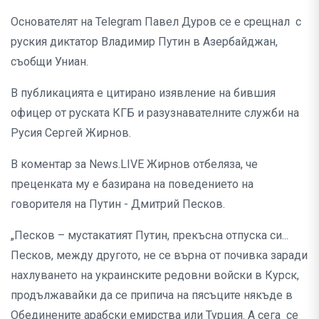
Основателят на Telegram Павел Дуров се е срещнал с
руския диктатор Владимир Путин в Азербайджан,
съобщи Униан.
В публикацията е цитирано изявление на бившия
офицер от руската КГБ и разузнавателните служби на
Русия Сергей Жирнов.
В коментар за News.LIVE Жирнов отбеляза, че
преценката му е базирана на поведението на
говорителя на Путин - Дмитрий Песков.
„Песков – мустакатият Путин, прекъсна отпуска си...
Песков, между другото, не се върна от почивка заради
нахлуването на украинските редовни войски в Курск,
продължавайки да се припича на пясъците някъде в
Обединените арабски емирства или Турция. А сега се