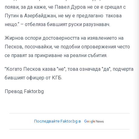
появи, за да каже, че Павел Дуров не се е срещал с
Путин в Азербайджан, не му е предлагано такова
нещо.“ – отбеляза бившият руски разузнавач.
Жирнов оспори достоверността на изявлението на
Песков, посочвайки, че подобни опровержения често
се правят за прикриване на реални събития.
"Когато Песков казва "не", това означада "да", подчерта
бившият офицер от КГБ.
Превод Faktor.bg
Последвайте Faktor.bg в