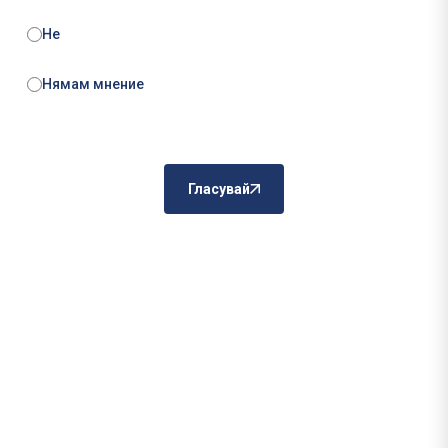
Не
Нямам мнение
Гласувай