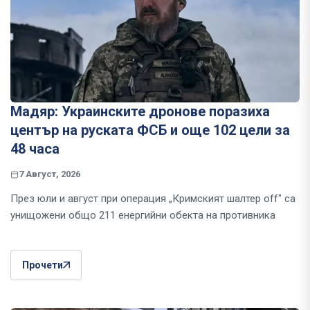
Мадяр: Украинските дронове поразиха
център на руската ФСБ и още 102 цели за
48 часа
7 Август, 2026
През юли и август при операция „Кримският шалтер off" са
унищожени общо 211 енергийни обекта на противника
Прочети