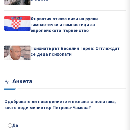
Хърватия отказа визи на руски
гимнастички и гимнастици за
европейското първенство
Психиатърът Веселин Герев: Отглеждат
се деца психопати
Анкета
Одобрявате ли поведението и външната политика,
която води министър Петрова-Чамова?
Да