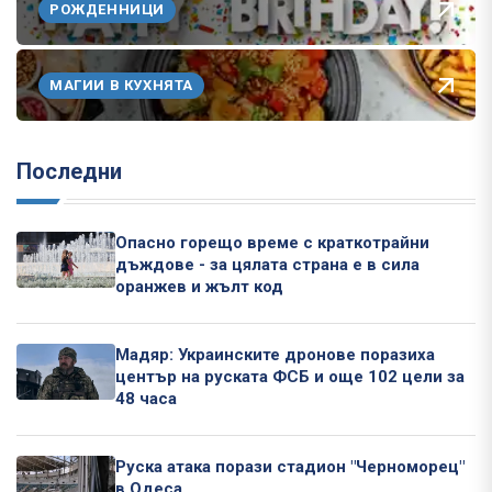
РОЖДЕННИЦИ
МАГИИ В КУХНЯТА
Последни
Опасно горещо време с краткотрайни
дъждове - за цялата страна е в сила
оранжев и жълт код
Мадяр: Украинските дронове поразиха
център на руската ФСБ и още 102 цели за
48 часа
Руска атака порази стадион "Черноморец"
в Одеса