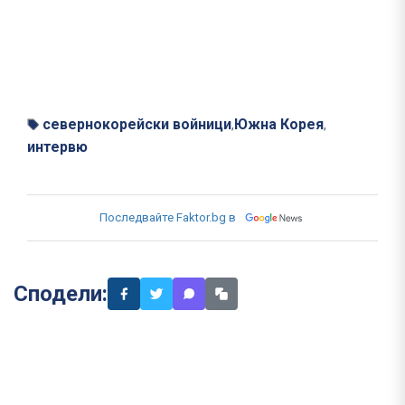
севернокорейски войници
Южна Корея
,
,
интервю
Последвайте Faktor.bg в
Сподели: