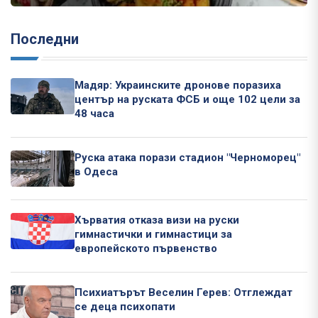
Последни
Мадяр: Украинските дронове поразиха
център на руската ФСБ и още 102 цели за
48 часа
Руска атака порази стадион "Черноморец"
в Одеса
Хърватия отказа визи на руски
гимнастички и гимнастици за
европейското първенство
Психиатърът Веселин Герев: Отглеждат
се деца психопати