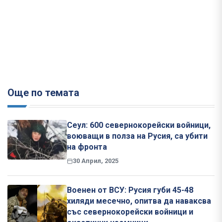
Още по темата
Сеул: 600 севернокорейски войници,
воюващи в полза на Русия, са убити
на фронта
30 Април, 2025
Военен от ВСУ: Русия губи 45-48
хиляди месечно, опитва да наваксва
със севернокорейски войници и