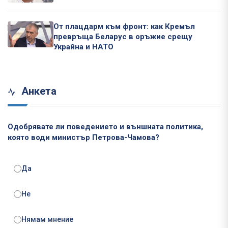
От плацдарм към фронт: как Кремъл
превръща Беларус в оръжие срещу
Украйна и НАТО
Анкета
Одобрявате ли поведението и външната политика,
която води министър Петрова-Чамова?
Да
Не
Нямам мнение