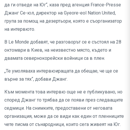
да ги отведе на Юг“, каза пред агенция France-Presse
Джанг Се-юл, директор на Gyeore-eol Nation United,
група за помощ на дезертьори, която е съорганизатор
на интервюто.
В Le Monde добавят, че разговорът се е състоял на 28
октомври в Киев, на неизвестно място, където и
двамата севернокорейски войници са в плен.
„Те умоляваха интервюиращата да обещае, че ще се
върне за тях“, добави Джанг.
Към момента това интервю още не е публикувано, но
според Джанг то трябва да се появи през следващите
седмици. На снимките, предоставени от неговата
организация, може да се види как един от пленниците
чете писма от сънародници, които сега живеят на Юг.