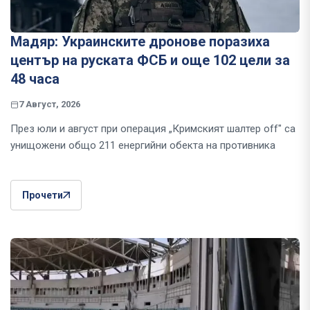
Мадяр: Украинските дронове поразиха
център на руската ФСБ и още 102 цели за
48 часа
7 Август, 2026
През юли и август при операция „Кримският шалтер off" са
унищожени общо 211 енергийни обекта на противника
Прочети