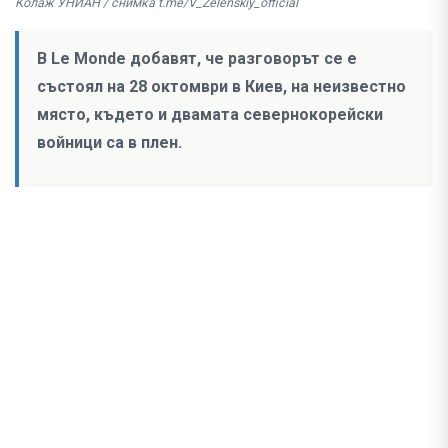
Колаж УНИАН / снимка t.me/V_Zelenskiy_official
В Le Monde добавят, че разговорът се е
състоял на 28 октомври в Киев, на неизвестно
място, където и двамата севернокорейски
войници са в плен.