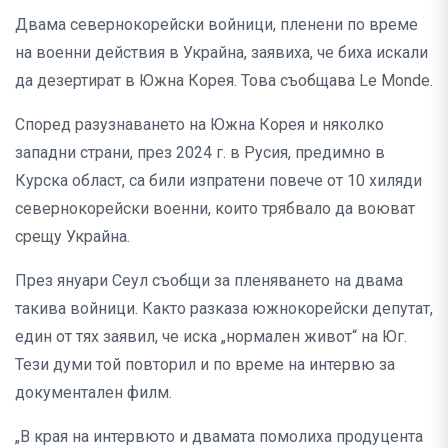
Двама севернокорейски войници, пленени по време
на военни действия в Украйна, заявиха, че биха искали
да дезертират в Южна Корея. Това съобщава Le Monde.
Според разузнаването на Южна Корея и няколко
западни страни, през 2024 г. в Русия, предимно в
Курска област, са били изпратени повече от 10 хиляди
севернокорейски военни, които трябвало да воюват
срещу Украйна.
През януари Сеул съобщи за пленяването на двама
такива войници. Както разказа южнокорейски депутат,
един от тях заявил, че иска „нормален живот“ на Юг.
Тези думи той повторил и по време на интервю за
документален филм.
„В края на интервюто и двамата помолиха продуцента