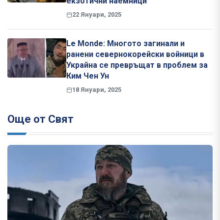
екзотични наемници
22 Януари, 2025
Le Monde: Многото загинали и
ранени севернокорейски войници в
Украйна се превръщат в проблем за
Ким Чен Ун
18 Януари, 2025
Още от Свят