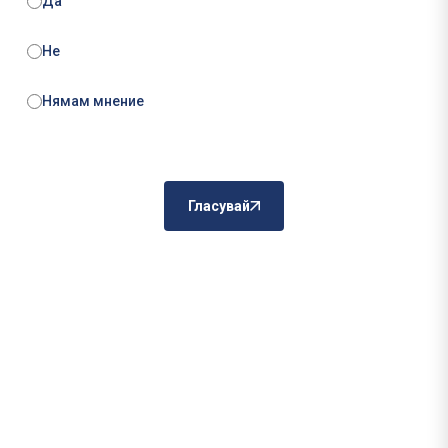
Да
Не
Нямам мнение
Гласувай