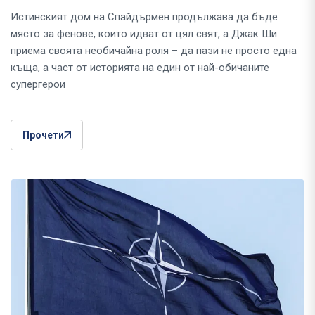
Истинският дом на Спайдърмен продължава да бъде
място за фенове, които идват от цял свят, а Джак Ши
приема своята необичайна роля – да пази не просто една
къща, а част от историята на един от най-обичаните
супергерои
Прочети