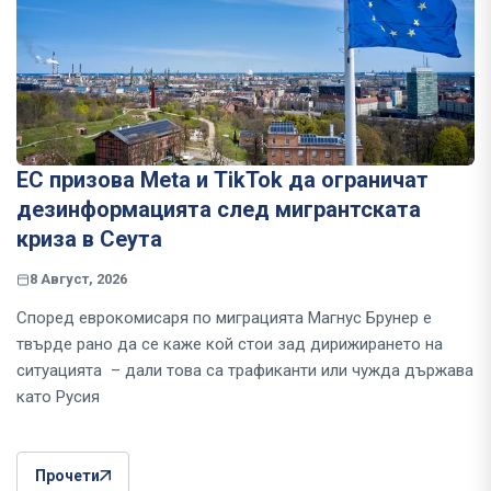
ЕС призова Meta и TikTok да ограничат
дезинформацията след мигрантската
криза в Сеута
8 Август, 2026
Според еврокомисаря по миграцията Магнус Брунер е
твърде рано да се каже кой стои зад дирижирането на
ситуацията – дали това са трафиканти или чужда държава
като Русия
Прочети