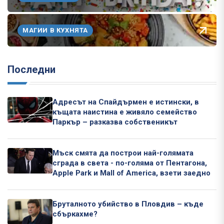
МАГИИ В КУХНЯТА
Последни
Адресът на Спайдърмен е истински, в
къщата наистина е живяло семейство
Паркър – разказва собственикът
Мъск смята да построи най-голямата
сграда в света - по-голяма от Пентагона,
Apple Park и Mall of America, взети заедно
Бруталното убийство в Пловдив – къде
сбъркахме?