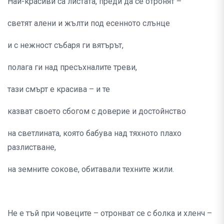
Най-красиви са листата, преди да се отронят –
светят алени и жълти под есенното слънце
и с нежност събаря ги вятърът,
полага ги над пресъхналите треви,
тази смърт е красива – и те
казват своето сбогом с доверие и достойнство
на светлината, която бабува над тяхното плахо
разлистване,
на земните сокове, обитавали техните жили.
Не е тъй при човеците – отронват се с болка и хленч –