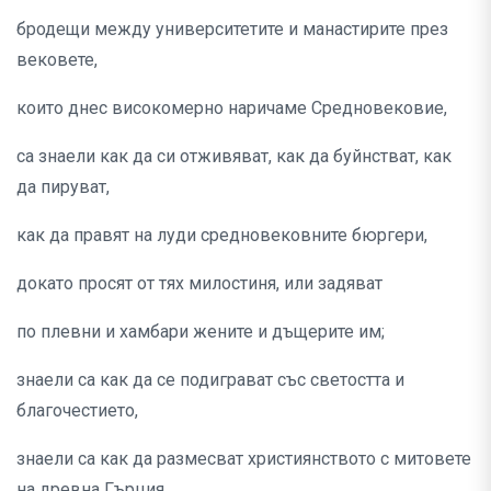
бродещи между университетите и манастирите през
вековете,
които днес високомерно наричаме Средновековие,
са знаели как да си отживяват, как да буйнстват, как
да пируват,
как да правят на луди средновековните бюргери,
докато просят от тях милостиня, или задяват
по плевни и хамбари жените и дъщерите им;
знаели са как да се подиграват със светостта и
благочестието,
знаели са как да размесват християнството с митовете
на древна Гърция,