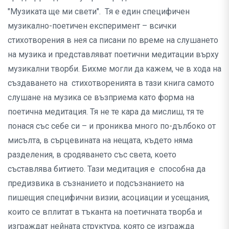
"Музиката ще ми свети". Тя е един специфичен
музикално-поетичен експеримент – всички
стихотворения в нея са писани по време на слушането
на музика и представляват поетични медитации върху
музикални творби. Бихме могли да кажем, че в хода на
създаването на стихотворенията в тази книга самото
слушане на музика се възприема като форма на
поетична медитация. Тя не те кара да мислиш, тя те
понася със себе си – и прониква много по-дълбоко от
мисълта, в сърцевината на нещата, където няма
разделения, в сродяването със света, което
съставлява битието. Тази медитация е способна да
предизвика в съзнанието и подсъзнанието на
пишещия специфични визии, асоциации и усещания,
които се вплитат в тъканта на поетичната творба и
изграждат нейната структура, която се изгражда