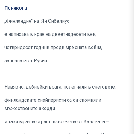
Понякога
„Финландия“ на Ян Сибелиус
е написана в края на деветнадесети век,
четиридесет години преди мръсната война,
започната от Русия.
Навярно, дебнейки врага, полегнали в снеговете,
финландските снайперисти са си спомняли
мъжествените акорди
и тази мрачна страст, извлечена от Калевала –