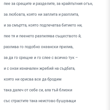
пее за срещите и разделите, за крайпътния огън,
за любовта, която ни заплита и разплита,
и за смъртта, която подпечатва битието ни,
пее тя и пеенето разпилява съществото й,
разлива го подобно океански прилив,
за да го срещне и го слее с всичко тук –
и с онзи изначален жребий на съдбата,
която ни орисва все да бродим
така далеч от себе си, ала тъй близки
със страстите така неистово бушуващи