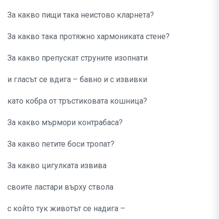
За какво пищи така неистово кларнета?
За какво така протяжно хармониката стене?
За какво препускат струните изопнати
и гласът се вдига – бавно и с извивки
като кобра от тръстиковата кошница?
За какво мърмори контрабаса?
За какво петите боси тропат?
За какво цигулката извива
своите ластари върху ствола
с който тук животът се надига –