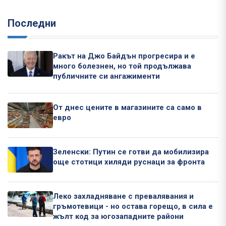
Последни
Ракът на Джо Байдън прогресира и е
много болезнен, но той продължава
публичните си ангажименти
От днес цените в магазините са само в
евро
Зеленски: Путин се готви да мобилизира
още стотици хиляди руснаци за фронта
Леко захладняване с превалявания и
гръмотевици - но остава горещо, в сила е
жълт код за югозападните райони