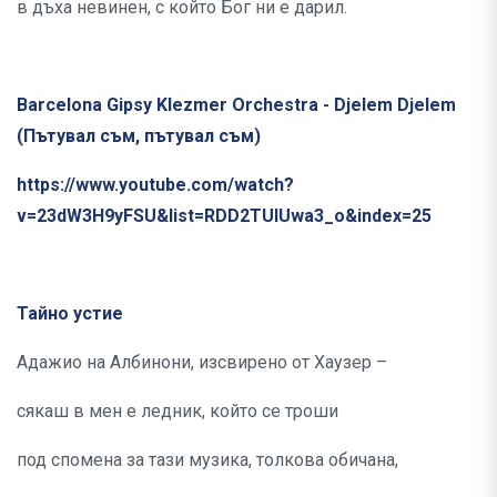
в дъха невинен, с който Бог ни е дарил.
Barcelona Gipsy Klezmer Orchestra - Djelem Djelem
(Пътувал съм, пътувал съм)
https://www.youtube.com/watch?
v=23dW3H9yFSU&list=RDD2TUlUwa3_o&index=25
Тайно устие
Адажио на Албинони, изсвирено от Хаузер –
сякаш в мен е ледник, който се троши
под спомена за тази музика, толкова обичана,