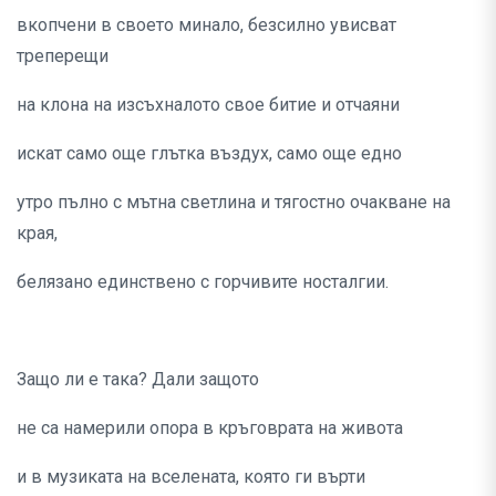
вкопчени в своето минало, безсилно увисват
треперещи
на клона на изсъхналото свое битие и отчаяни
искат само още глътка въздух, само още едно
утро пълно с мътна светлина и тягостно очакване на
края,
белязано единствено с горчивите носталгии.
Защо ли е така? Дали защото
не са намерили опора в кръговрата на живота
и в музиката на вселената, която ги върти