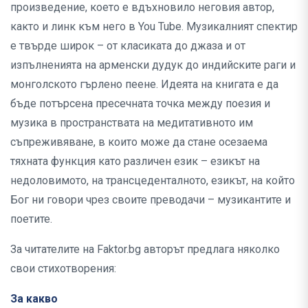
произведение, което е вдъхновило неговия автор,
както и линк към него в You Tube. Музикалният спектир
е твърде широк – от класиката до джаза и от
изпълненията на арменски дудук до индийските раги и
монголското гърлено пеене. Идеята на книгата е да
бъде потърсена пресечната точка между поезия и
музика в пространствата на медитативното им
съпреживяване, в които може да стане осезаема
тяхната функция като различен език – езикът на
недоловимото, на трансцеденталното, езикът, на който
Бог ни говори чрез своите преводачи – музикантите и
поетите.
За читателите на Faktor.bg авторът предлага няколко
свои стихотворения:
За какво