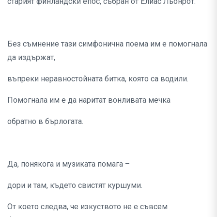
старият финландски епос, събран от Елиас Льонрот.
Без съмнение тази симфонична поема им е помогнала
да издържат,
въпреки неравностойната битка, която са водили.
Помогнала им е да наритат вонливата мечка
обратно в бърлогата.
Да, понякога и музиката помага –
дори и там, където свистят куршуми.
От което следва, че изкуството не е съвсем