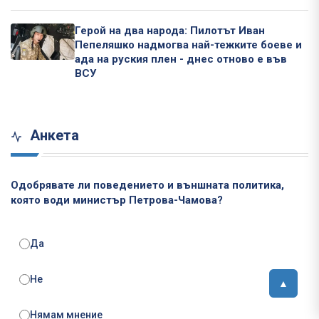
Герой на два народа: Пилотът Иван
Пепеляшко надмогва най-тежките боеве и
ада на руския плен - днес отново е във
ВСУ
Анкета
Одобрявате ли поведението и външната политика,
която води министър Петрова-Чамова?
Да
Не
Нямам мнение