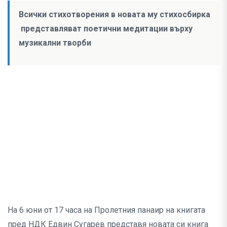
Всички стихотворения в новата му стихосбирка
представляват поетични медитации върху
музикални творби
На 6 юни от 17 часа на Пролетния панаир на книгата
пред НДК Едвин Сугарев представя новата си книга