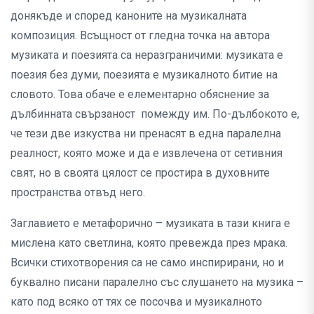
донякъде и според каноните на музикалната
композиция. Всъщност от гледна точка на автора
музиката и поезията са неразграничими: музиката е
поезия без думи, поезията е музикалното битие на
словото. Това обаче е елементарно обяснение за
дълбинната свързаност помежду им. По-дълбокото е,
че тези две изкуства ни пренасят в една паралелна
реалност, която може и да е извлечена от сетивния
свят, но в своята цялост се простира в духовните
пространства отвъд него.
Заглавието е метафорично – музиката в тази книга е
мислена като светлина, която превежда през мрака.
Всички стихотворения са не само инспирирани, но и
буквално писани паралелно със слушането на музика –
като под всяко от тях се посочва и музикалното