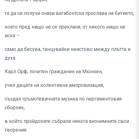
та да се получи онази вагабонтска прослава на битието,
която пред нищо не се прекланя, от никого нищо не
иска –
само да бесува, танцувайки неистово между плътта и
духа.
Карл Орф, почетен гражданин на Мюнхен,
учил децата на колективна импровизация,
създал гръмотевичната музика по пергаментовия
сборник,
в който пройдохите събрали някога анонимните свои
творения.