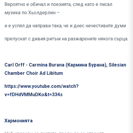
Вероятно е обичал и поезията, след като е писал
музика по Хьолдерлин –
и е успял да направи така, че и днес нечестивите думи
препускат с дивия ритъм на разжарените някога сърца.
Carl Orff - Carmina Burana (Кармина Бурана), Silesian
Chamber Choir Ad Libitum
https://www.youtube.com/watch?
v=fDHdVMMuDKo&t=334s
Хармонията