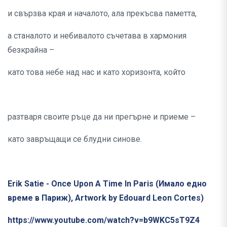
и свързва края и началото, ала прекъсва паметта,
а станалото и небивалото съчетава в хармония
безкрайна –
като това небе над нас и като хоризонта, който
разтваря своите ръце да ни прегърне и приеме –
като завръщащи се блудни синове.
Erik Satie - Once Upon A Time In Paris (Имало едно
време в Париж), Artwork by Edouard Leon Cortes)
https://www.youtube.com/watch?v=b9WKC5sT9Z4