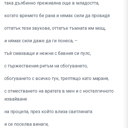
така дълбинно преживяна още в младостта,
когато времето бе рана и нямах сили да провидя
оттатък тези звукове, оттатък тъмната им мощ,
и нямах сили даже да ги понеса, –
тъй смазващи и нежни с бавния си пулс,
с тържествения ритъм на сбогуването,
сбогуването с всичко тук, трептящо като мараня,
с отместването на вратата в мен и с носталгичното
извайване
на процепа, през който влиза светлината
и се поселва винаги,