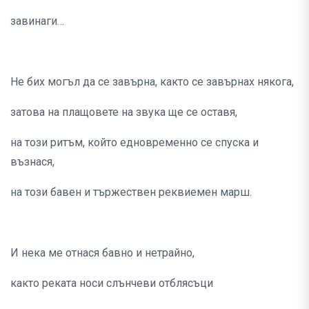
завинаги…
Не бих могъл да се завърна, както се завърнах някога,
затова на плащовете на звука ще се оставя,
на този ритъм, който едновременно се спуска и
възнася,
на този бавен и тържествен реквиемен марш.
И нека ме отнася бавно и нетрайно,
както реката носи слънчеви отблясъци