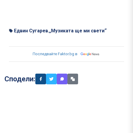
Едвин Сугарев
„Музиката ще ми свети“
,
Последвайте Faktor.bg в
Сподели: