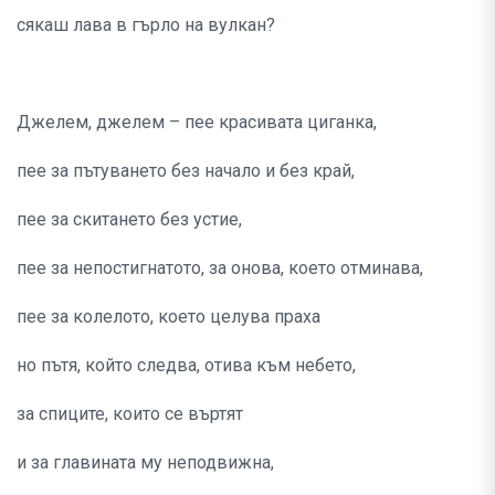
сякаш лава в гърло на вулкан?
Джелем, джелем – пее красивата циганка,
пее за пътуването без начало и без край,
пее за скитането без устие,
пее за непостигнатото, за онова, което отминава,
пее за колелото, което целува праха
но пътя, който следва, отива към небето,
за спиците, които се въртят
и за главината му неподвижна,