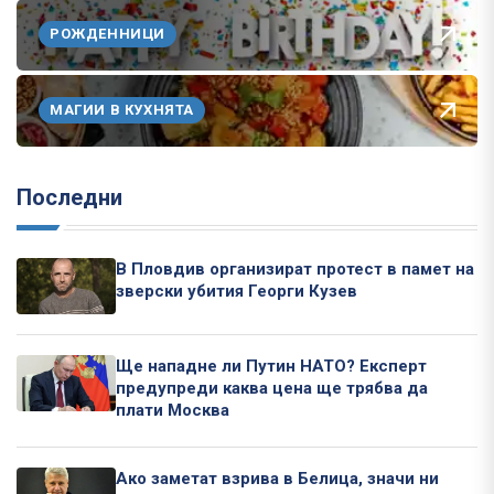
РОЖДЕННИЦИ
МАГИИ В КУХНЯТА
Последни
В Пловдив организират протест в памет на
зверски убития Георги Кузев
Ще нападне ли Путин НАТО? Експерт
предупреди каква цена ще трябва да
плати Москва
Ако заметат взрива в Белица, значи ни