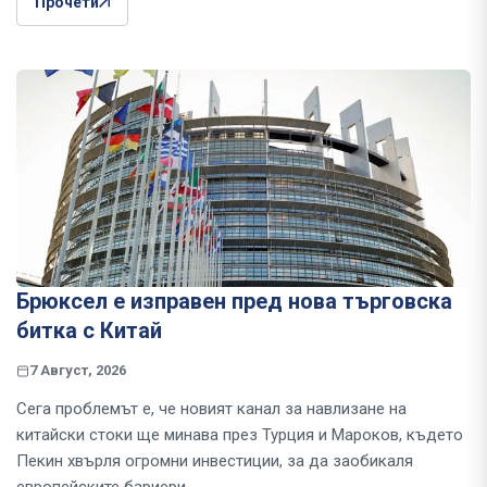
Прочети
Брюксел е изправен пред нова търговска
битка с Китай
7 Август, 2026
Сега проблемът е, че новият канал за навлизане на
китайски стоки ще минава през Турция и Мароков, където
Пекин хвърля огромни инвестиции, за да заобикаля
европейските бариери