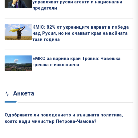
управляват руски агенти и национални
предатели
КМІС: 82% от украинците вярват в победа
над Русия, но не очакват края на войната
тази година
ЕМКО за взрива край Трявна: Човешка
грешка е изключена
Анкета
Одобрявате ли поведението и външната политика,
която води министър Петрова-Чамова?