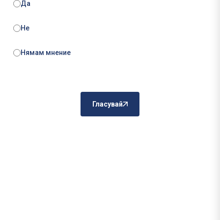
Да
Не
Нямам мнение
Гласувай