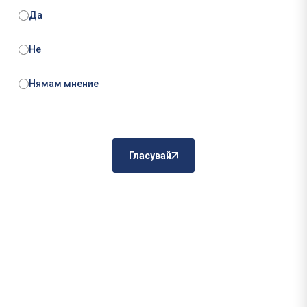
Да
Не
Нямам мнение
Гласувай