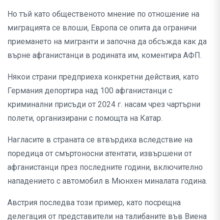
Но тъй като общественото мнение по отношение на
миграцията се влоши, Европа се опита да ограничи
приемането на мигранти и започна да обсъжда как да
върне афганистанци в родината им, коментира АФП.
Някои страни предприеха конкретни действия, като
Германия депортира над 100 афганистанци с
криминални присъди от 2024 г. насам чрез чартърни
полети, организирани с помощта на Катар.
Нагласите в страната се втвърдиха вследствие на
поредица от смъртоносни атентати, извършени от
афганистанци през последните години, включително
нападението с автомобил в Мюнхен миналата година.
Австрия последва този пример, като посрещна
делегация от представители на талибаните във Виена