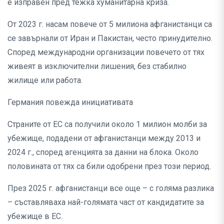
е изправен пред тежка хуманитарна криза.
От 2023 г. насам повече от 5 милиона афганистанци са
се завърнали от Иран и Пакистан, често принудително.
Според международни организации повечето от тях
живеят в изключителни лишения, без стабилно
жилище или работа.
Германия повежда инициативата
Страните от ЕС са получили около 1 милион молби за
убежище, подадени от афганистанци между 2013 и
2024 г., според агенцията за данни на блока. Около
половината от тях са били одобрени през този период.
През 2025 г. афганистанци все още – с голяма разлика
– съставляваха най-голямата част от кандидатите за
убежище в ЕС.