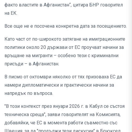
факто властите в Афганистан“, цитира БНР говорител
на ЕК.
Все още не е посочена конкретна дата за посещението.
Като част от по-широкото затягане на имиграционните
политики около 20 държави от ЕС проучват начини за
връщане на мигранти – особено тези с криминални
присъди – в Афганистан.
В писмо от октомври няколко от тях призоваха ЕС да
намери дипломатически и практически начини за
напредък по въпроса.
"В този контекст през януари 2026 г. в Кабул се състоя
техническа среща", заяви говорителят на Комисията,
добавяйки, че ЕС в момента работи съвместно със
Швеция, за да "продължи тези дискусии" в Брюксел.