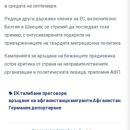
в средата на септември.
Редица други държави членки на ЕС, включително
Белгия и Швеция, се стремят да последват този
пример, с ентусиазираната подкрепа на
привържениците на твърдата миграционна политика.
Кампанията за връщане на бежанците предизвика
остра критика от страна на неправителствените
организации и политическата левица, припомня АФП.
ЕК
талибани преговори
,
,
връщане на афганистанци
мигранти
Афганистан
,
,
,
Германия
депортиране
,