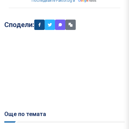
Последвайте Faktor.bg в
Сподели:
Още по темата