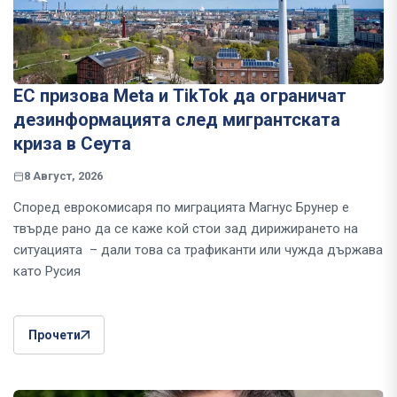
ЕС призова Meta и TikTok да ограничат
дезинформацията след мигрантската
криза в Сеута
8 Август, 2026
Според еврокомисаря по миграцията Магнус Брунер е
твърде рано да се каже кой стои зад дирижирането на
ситуацията – дали това са трафиканти или чужда държава
като Русия
Прочети