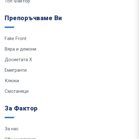
Топ Фактор
Препоръчваме Ви
Fake Front
Вяра и демони
Досиетата Х
Емигранти
Клюки
Смотаняци
За Фактор
За нас