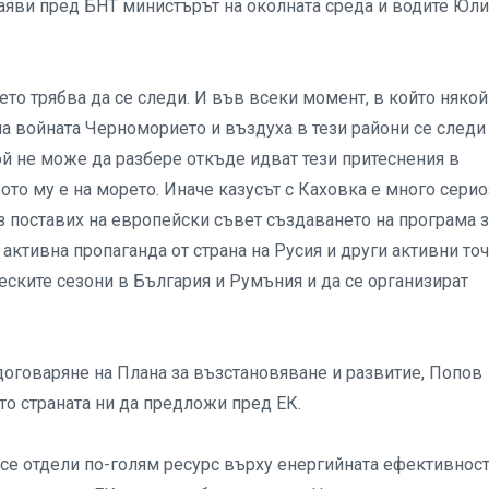
заяви пред БНТ министърът на околната среда и водите Юл
оето трябва да се следи. И във всеки момент, в който някой
на войната Черноморието и въздуха в тези райони се следи
ой не може да разбере откъде идват тези притеснения в
ото му е на морето. Иначе казусът с Каховка е много сери
 аз поставих на европейски съвет създаването на програма 
ктивна пропаганда от страна на Русия и други активни точ
еските сезони в България и Румъния и да се организират
договаряне на Плана за възстановяване и развитие, Попов
ято страната ни да предложи пред ЕК.
а се отдели по-голям ресурс върху енергийната ефективност