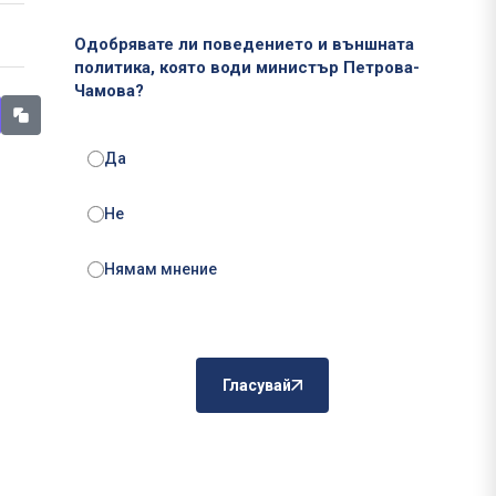
Одобрявате ли поведението и външната
политика, която води министър Петрова-
Чамова?
Да
Не
Нямам мнение
Гласувай