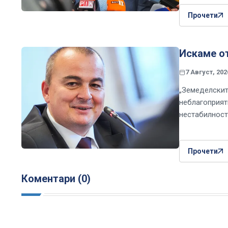
Прочети
Искаме о
7 Август, 202
„Земеделскит
неблагоприят
нестабилност
Прочети
Коментари (0)