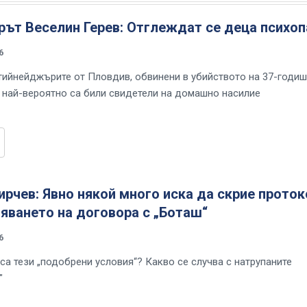
ът Веселин Герев: Отглеждат се деца психоп
6
тийнейджърите от Пловдив, обвинени в убийството на 37-годи
, най-вероятно са били свидетели на домашно насилие
рчев: Явно някой много иска да скрие прото
яването на договора с „Боташ“
6
са тези „подобрени условия“? Какво се случва с натрупаните
"