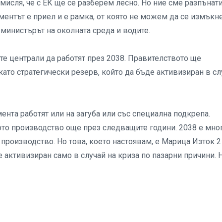
мисля, че с ЕК ще се разберем лесно. Но ние сме разпънат
ентът е приел и е рамка, от която не можем да се измъкн
министърът на околната среда и водите.
е централи да работят през 2038. Правителството ще
като стратегически резерв, който да бъде активизиран в сл
ента работят или на загуба или със специална подкрепа.
ото производство още през следващите години. 2038 е мно
роизводство. Но това, което настоявам, е Марица Изток 2
е активизиран само в случай на криза по пазарни причини. 