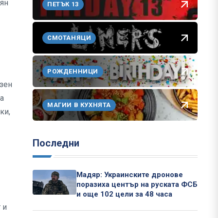
иян
ПЕТЪК 13
СМОТАНЯЦИ
РОЖДЕННИЦИ
озен
за
МАГИИ В КУХНЯТА
ки,
Последни
Мадяр: Украинските дронове
поразиха център на руската ФСБ
и още 102 цели за 48 часа
 и