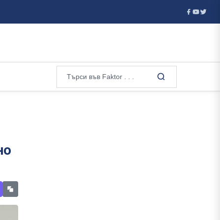
атия отказа визи на руски гимнастички и гимнастици за европейско
но