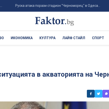
Руска атака порази стадион "Черноморец" в Одеса...
Хърв
ВО
ИКОНОМИКА
КУЛТУРА
ЛАЙФ СТАЙЛ
СПОРТ
ситуацията в акваторията на Чер