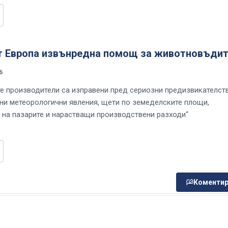
т Европа извънредна помощ за животновъдит
6
е производители са изправени пред сериозни предизвикателст
ни метеорологични явления, щети по земеделските площи,
 на пазарите и нарастващи производствени разходи“
Коментир