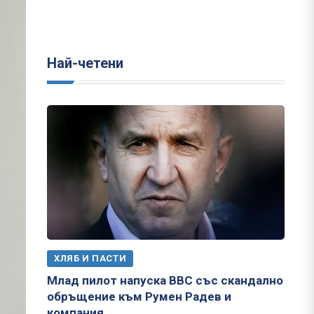
Най-четени
ХЛЯБ И ПАСТИ
Млад пилот напуска ВВС със скандално
обръщение към Румен Радев и
компания