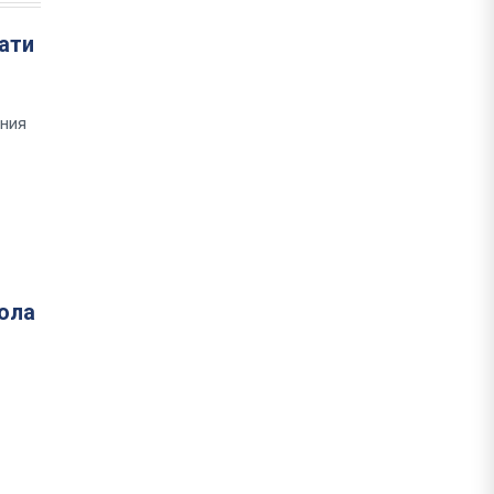
ати
шния
кола