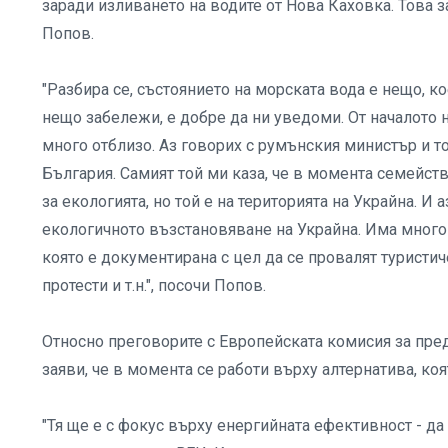
заради изливането на водите от Нова Каховка. Това 
Попов.
"Разбира се, състоянието на морската вода е нещо, к
нещо забележи, е добре да ни уведоми. От началото 
много отблизо. Аз говорих с румънския министър и т
България. Самият той ми каза, че в момента семейств
за екологията, но той е на територията на Украйна. И
екологичното възстановяване на Украйна. Има много а
която е документирана с цел да се провалят туристич
протести и т.н.", посочи Попов.
Относно преговорите с Европейската комисия за пре
заяви, че в момента се работи върху алтернатива, ко
"Тя ще е с фокус върху енергийната ефективност - д