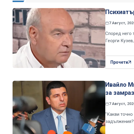
Психиатър
7 Август, 202
Според него 
Георги Кузев
Прочети
Ивайло Ми
за замраз
7 Август, 202
"Какви точно 
задължения?