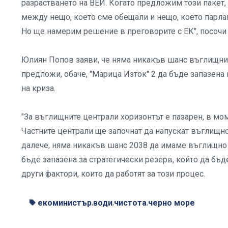
разрастването на ВЕИ. Когато предложим този пакет, 
между нещо, което сме обещали и нещо, което парлам
Но ще намерим решение в преговорите с ЕК", посочи 
Юлиян Попов заяви, че няма никакъв шанс въглищнит
предложи, обаче, "Марица Изток" 2 да бъде запазена 
на криза.
"За въглищните централи хоризонтът е пазарен, в мом
Частните централи ще започнат да напускат въглищн
далече, няма никакъв шанс 2038 да имаме въглищно п
бъде запазена за стратегически резерв, който да бъд
други фактори, които да работят за този процес.
екоминистър
води
чистота
черно море
,
,
,