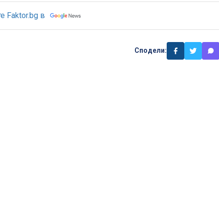
 Faktor.bg в
Сподели: