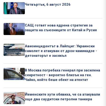
Четвъртък, 6 август 2026
САЩ готвят нова ядрена стратегия за
защита на съюзниците от Китай и Русия
Авиоинцидентът в Лайпциг: Украински
самолет е атакуван от дрон-камикадзе -
детонаторът е засякъл
В Москва погребаха генерал при засилена
секретност - вероятно близък на ген.
Чайко, който беше обект на атентат
Йеменските хути обявиха, че са атакували
още два саудитски петролни танкера