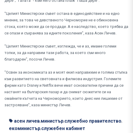
дере"; "Галата" - към него остана плаж "Паша дере".
"Целият Министерски съвет остана в единодействие и на едно
мнение, за това че девственото Черноморие не е обикновена
стока, която може да се продаде. А е наследство, което трябва да
се опази и съхранява за идните поколения", каза Асен Личев.
"Целият Министерски съвет, изглежда, че и аз, имаме големи
топки, за да направим тази работа, за което съм много
благодарен", посочи Личев.
"Освен за икономиката аз и моят екип направихме и голяма стъпка
към развитието на световната и филмова индустрия. Големите
фирми като Disney и Netflix вече имат основателни причини да се
настанят на българския пазар и да снимат сюжетите си на
омайните кътчета на Черноморието, които днес ние лишихме от
застрояване", каза министър Личев.
асен личев
министър
служебно правителство
,
,
,
екоминистър
служебен кабинет
,