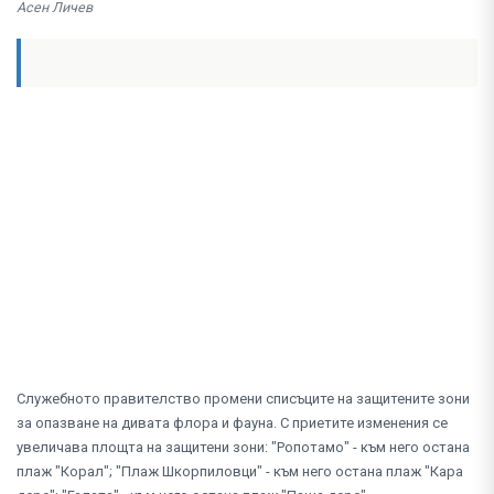
Асен Личев
Служебното правителство промени списъците на защитените зони
за опазване на дивата флора и фауна. С приетите изменения се
увеличава площта на защитени зони: "Ропотамо" - към него остана
плаж "Корал"; "Плаж Шкорпиловци" - към него остана плаж "Кара