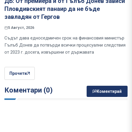
ДБ: От премиера и от Гълъб Донев зависи
Пловдивският панаир да не бъде
завладян от Гергов
5 Август, 2026
Съдът дава едноседмичен срок на финансовия министър
Гълъб Донев да потвърди всички процесуални следствия
от 2023 г. досега, извършени от държавата
Прочети
Коментари (0)
Коментирай