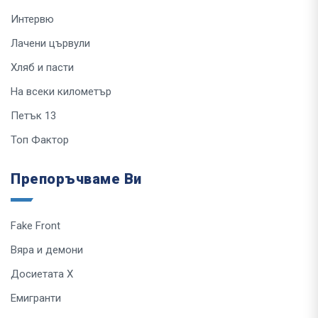
Интервю
Лачени цървули
Хляб и пасти
На всеки километър
Петък 13
Топ Фактор
Препоръчваме Ви
Fake Front
Вяра и демони
Досиетата Х
Емигранти