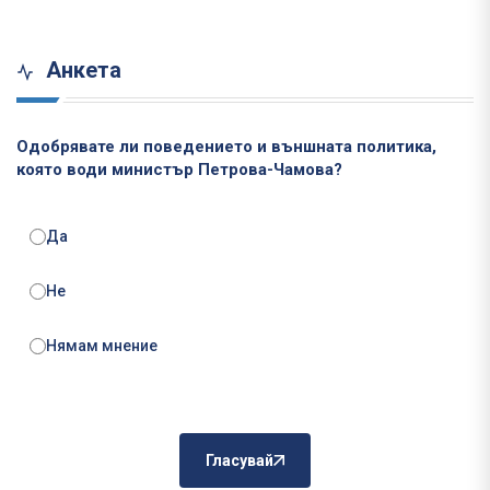
Анкета
Одобрявате ли поведението и външната политика,
която води министър Петрова-Чамова?
Да
Не
Нямам мнение
Гласувай