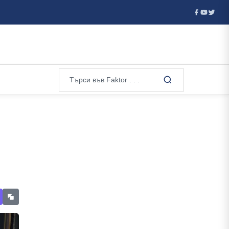
 клауза като чл....
Дронове атакуват Крим вече половин де