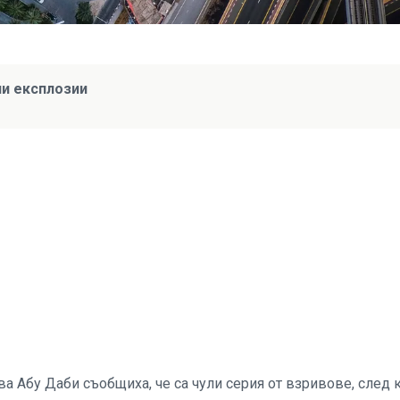
и експлозии
а Абу Даби съобщиха, че са чули серия от взривове, след 