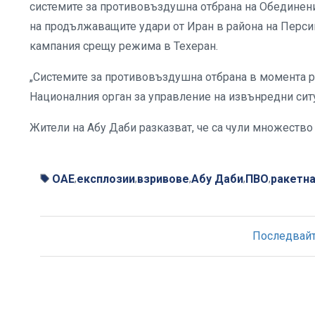
системите за противовъздушна отбрана на Обединенит
на продължаващите удари от Иран в района на Перси
кампания срещу режима в Техеран.
„Системите за противовъздушна отбрана в момента ре
Националния орган за управление на извънредни ситу
Жители на Абу Даби разказват, че са чули множеств
ОАЕ
експлозии
взривове
Абу Даби
ПВО
ракетна
,
,
,
,
,
Последвайте