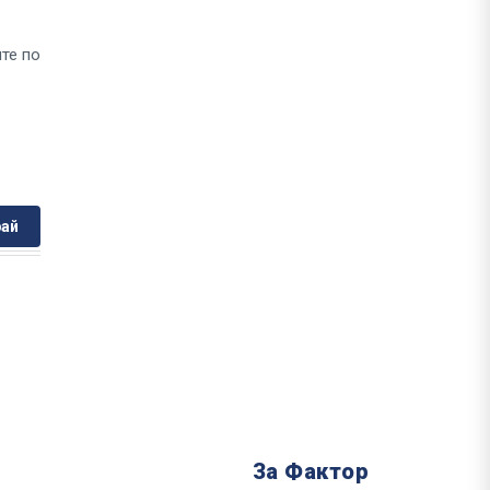
те по
ай
За Фактор