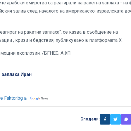
е арабски емирства са реагирали на ракетна заплаха - на 
йския залив след началото на американско-израелската во
агират на ракетна заплаха“, се казва в съобщение на
ации , кризи и бедствия, публикувано в платформата Х.
о мощни експлозии. /БГНЕС, АФП
 заплаха
Иран
,
 Faktor.bg в
Сподели: