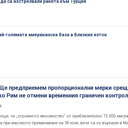
да са изстрелвали ракета към Турция
ай-голямата американска база в Близкия изток
 Ще предприемем пропорционални мерки срещ
ко Рим не отмени временния граничен контро
6
още, че „огромното мнозинство“ от приблизително 72 000 мигра
та при масовото преминаване на 30 юли, вече са се върнали в М