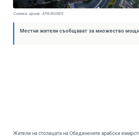
Снимка: архив - EPA/BGNES
Местни жители съобщават за множество мощн
Жители на столицата на Обединените арабски емирств