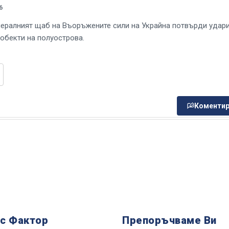
6
ералният щаб на Въоръжените сили на Украйна потвърди удари
 обекти на полуострова.
Коментир
 с Фактор
Препоръчваме Ви