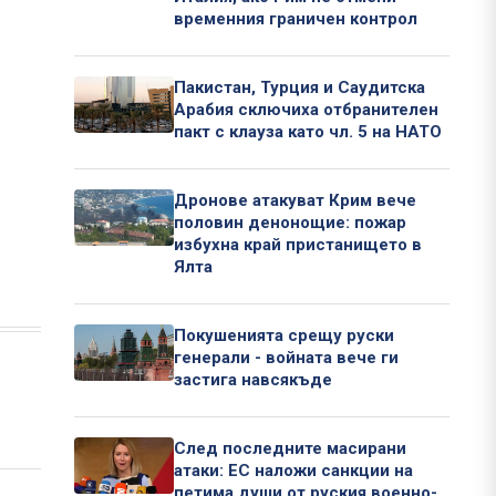
временния граничен контрол
Пакистан, Турция и Саудитска
Арабия сключиха отбранителен
пакт с клауза като чл. 5 на НАТО
Дронове атакуват Крим вече
половин денонощие: пожар
избухна край пристанището в
Ялта
Покушенията срещу руски
генерали - войната вече ги
застига навсякъде
След последните масирани
атаки: ЕС наложи санкции на
петима души от руския военно-