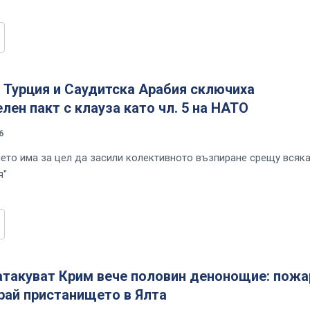
 Турция и Саудитска Арабия сключиха
лен пакт с клауза като чл. 5 на НАТО
6
ето има за цел да засили колективното възпиране срещу всяк
я"
атакуват Крим вече половин денонощие: пожа
рай пристанището в Ялта