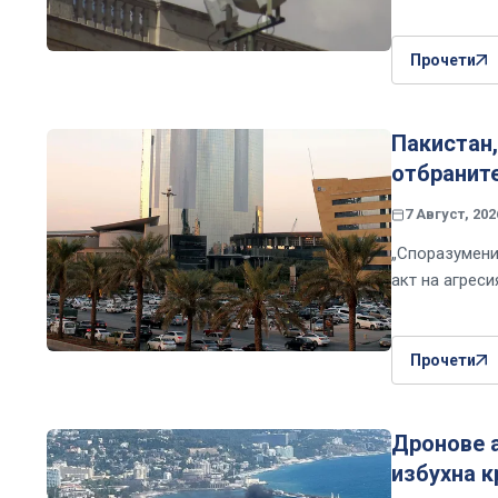
Прочети
Пакистан,
отбраните
7 Август, 202
„Споразумени
акт на агреси
Прочети
Дронове 
избухна к