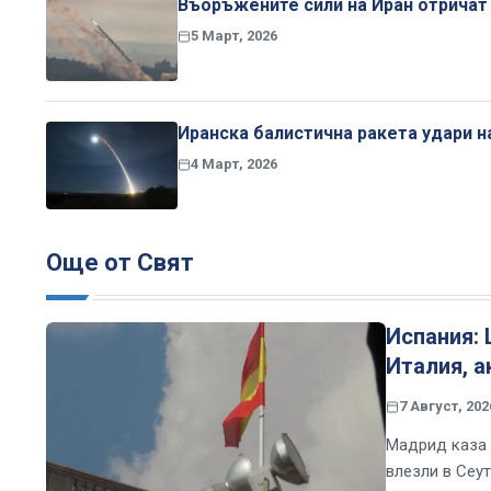
Въоръжените сили на Иран отричат 
5 Март, 2026
Иранска балистична ракета удари н
4 Март, 2026
Още от Свят
Испания:
Италия, а
7 Август, 202
Мадрид каза 
влезли в Сеу