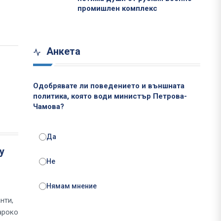
промишлен комплекс
Анкета
Одобрявате ли поведението и външната
политика, която води министър Петрова-
Чамова?
Да
у
Не
л
Нямам мнение
нти,
ароко