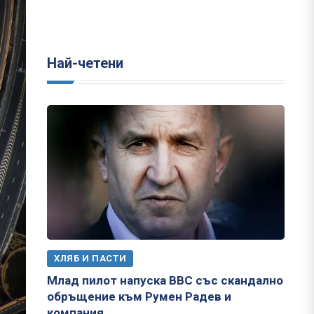
Най-четени
ХЛЯБ И ПАСТИ
Млад пилот напуска ВВС със скандално
обръщение към Румен Радев и
компания