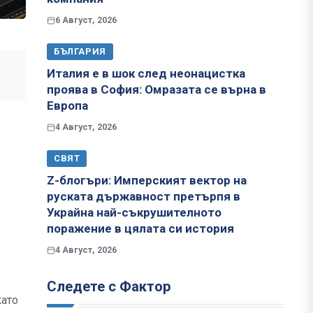
6 Август, 2026
БЪЛГАРИЯ
Италия е в шок след неонацистка
проява в София: Омразата се върна в
Европа
4 Август, 2026
СВЯТ
Z-блогъри: Имперският вектор на
руската държавност претърпя в
Украйна най-съкрушителното
поражение в цялата си история
4 Август, 2026
Следете с Фактор
като