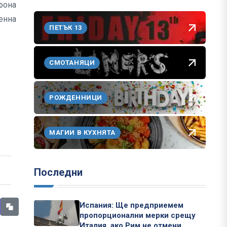
фона
енна
ПЕТЪК 13
СМОТАНЯЦИ
РОЖДЕННИЦИ
МАГИИ В КУХНЯТА
Последни
Испания: Ще предприемем
пропорционални мерки срещу
Италия, ако Рим не отмени