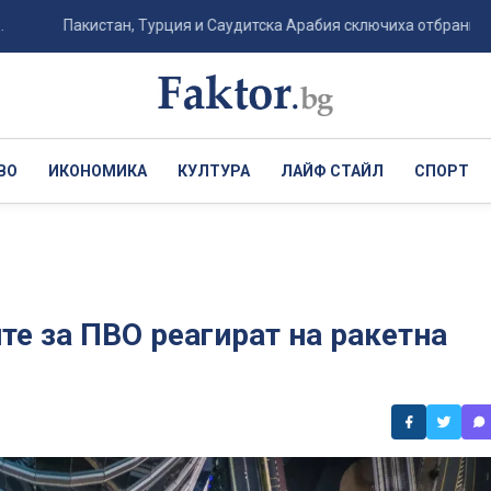
Пакистан, Турция и Саудитска Арабия сключиха отбранителен пакт с
ВО
ИКОНОМИКА
КУЛТУРА
ЛАЙФ СТАЙЛ
СПОРТ
те за ПВО реагират на ракетна