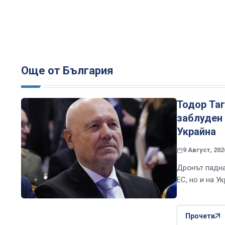
Още от България
Тодор Таг
заблуден 
Украйна
9 Август, 202
Дронът падна
ЕС, но и на У
Прочети