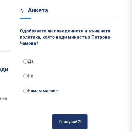
Анкета
Одобрявате ли поведението и външната
политика, която води министър Петрова-
Чамова?
Да
еди
Не
Нямам мнение
з на
Гласувай