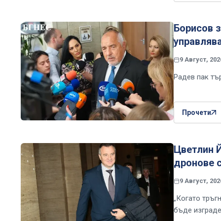
Борисов з
управляв
9 Август, 202
Радев пак тъ
Прочети
Цветлин Й
дронове 
9 Август, 202
„Когато тръг
бъде изграде