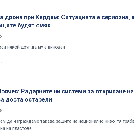
а дрона при Кардам: Ситуацията е сериозна, а
ащите будят смях
6
рси някой друг да му е виновен
овчев: Радарните ни системи за откриване на
са доста остарели
6
нем да изграждаме такава защита на национално ниво, тя трябв
на на пластове"