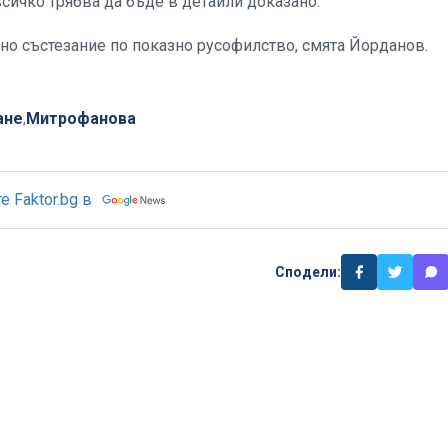
всичко трябва да бъде в детайли доказано."
но състезание по показно русофилство, смята Йорданов.
ане
Митрофанова
,
 Faktor.bg в
Сподели: