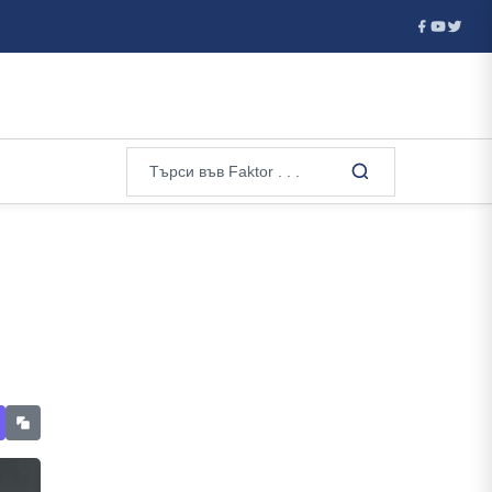
.
Украйна смята да купи стари американски ракети АТАКМС 