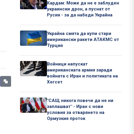
Кардам: Може да не е заблуден
украински дрон, а пуснат от
Русия - за да набеди Украйна
Украйна смята да купи стари
американски ракети АТАКМС от
Турция
Войници напускат
американската армия заради
войната с Иран и политиката на
Хегсет
"САЩ никога повече да не ни
заплашват" - Иран с нови
условия за отварянето на
Ормузкия проток