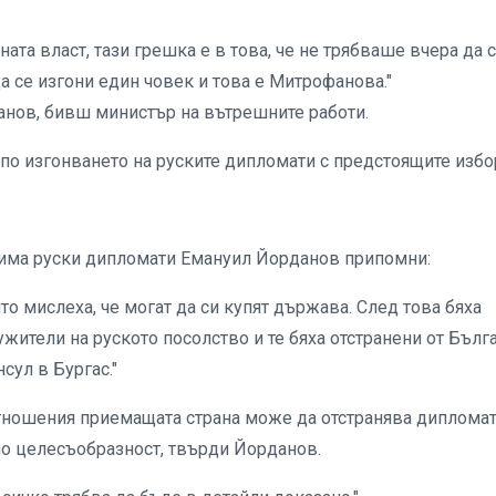
ата власт, тази грешка е в това, че не трябваше вчера да 
а се изгони един човек и това е Митрофанова."
анов, бивш министър на вътрешните работи.
по изгонването на руските дипломати с предстоящите избо
рима руски дипломати Емануил Йорданов припомни:
о мислеха, че могат да си купят държава. След това бяха
жители на руското посолство и те бяха отстранени от Бълга
сул в Бургас."
тношения приемащата страна може да отстранява диплома
по целесъобразност, твърди Йорданов.