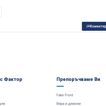
Коментир
 с Фактор
Препоръчваме Ви
Fake Front
ули
Вяра и демони