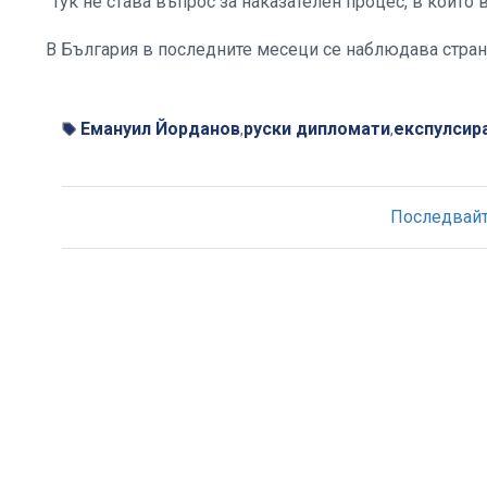
"Тук не става въпрос за наказателен процес, в който 
В България в последните месеци се наблюдава стран
Емануил Йорданов
руски дипломати
експулсир
,
,
Последвайте