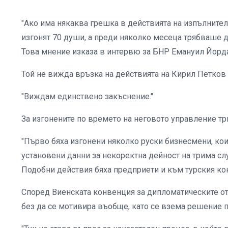
"Ако има някаква грешка в действията на изпълнителн
изгонят 70 души, а преди няколко месеца трябваше д
Това мнение изказа в интервю за БНР Емануил Йорд
Той не вижда връзка на действията на Кирил Петков 
"Виждам единствено закъснение."
За изгонените по времето на неговото управление т
"Първо бяха изгонени няколко руски бизнесмени, коит
установени данни за некоректна дейност на трима слу
Подобни действия бяха предприети и към турския кон
Според Виенската конвенция за дипломатическите о
без да се мотивира въобще, като се взема решение 