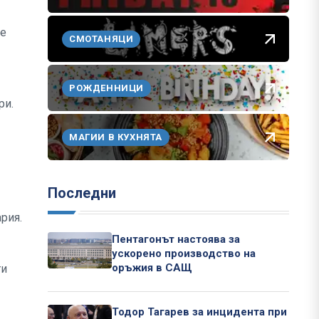
се
СМОТАНЯЦИ
РОЖДЕННИЦИ
ри.
МАГИИ В КУХНЯТА
Последни
рия.
Пентагонът настоява за
ускорено производство на
оръжия в САЩ
ти
Тодор Тагарев за инцидента при