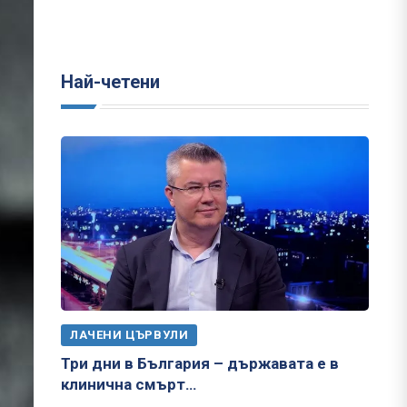
Най-четени
ЛАЧЕНИ ЦЪРВУЛИ
Три дни в България – държавата е в
клинична смърт…