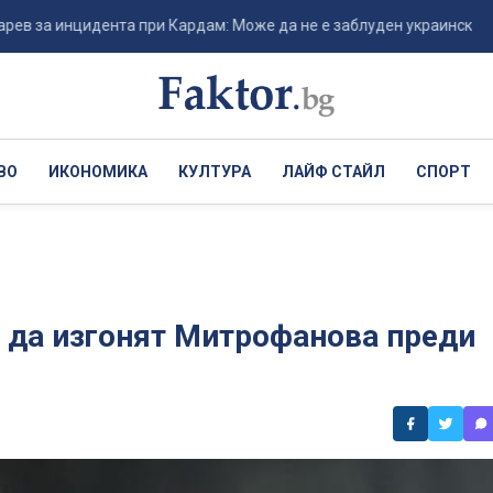
инцидента при Кардам: Може да не е заблуден украински дрон, а п..
ВО
ИКОНОМИКА
КУЛТУРА
ЛАЙФ СТАЙЛ
СПОРТ
 да изгонят Митрофанова преди