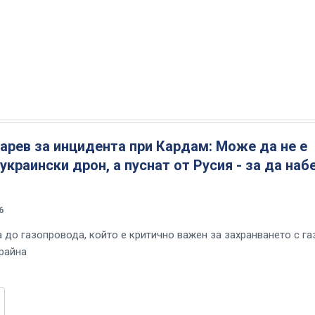
арев за инцидента при Кардам: Може да не е
украински дрон, а пуснат от Русия - за да наб
6
 до газопровода, който е критично важен за захранването с га
крайна