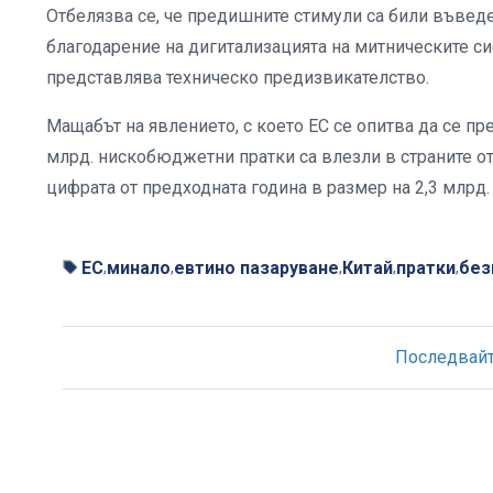
Отбелязва се, че предишните стимули са били въвед
благодарение на дигитализацията на митническите сис
представлява техническо предизвикателство.
Мащабът на явлението, с което ЕС се опитва да се пр
млрд. нискобюджетни пратки са влезли в страните от 
цифрата от предходната година в размер на 2,3 млрд.
ЕС
минало
евтино пазаруване
Китай
пратки
без
,
,
,
,
,
Последвайте