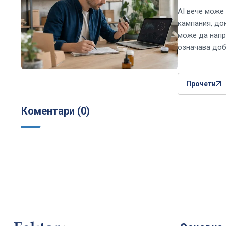
AI вече може
кампания, до
може да напр
означава доб
Прочети
Коментари (0)