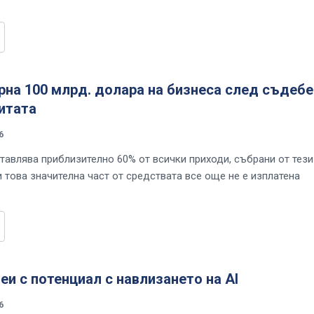
на 100 млрд. долара на бизнеса след съдебе
итата
6
тавлява приблизително 60% от всички приходи, събрани от тези
 това значителна част от средствата все още не е изплатена
еи с потенциал с навлизането на AI
6