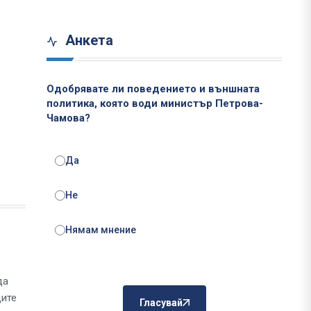
Анкета
Одобрявате ли поведението и външната
политика, която води министър Петрова-
Чамова?
Да
Не
Нямам мнение
да
ците
Гласувай