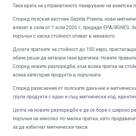
Така ерата на ултраевтиното пазаруване на азиатски па
Според полския вестник Gazeta Prawna, нови митниче
влизат в сила от 1 юли 2026 г, предаде EPA/BGNES. З
поръчки с ниска стойност отиват в миналото.
Досега пратките на стойност до 150 евро, пристигащи
обаче реши да затвори тази вратичка. Новите правила 
Според новите разпоредби, към всяка пратка на стойн
всяка категория продукти в поръчката.
Според разяснения от полските данъчни и митнически
група продукти с един и същ митнически код, иденти
Целта на новите разпоредби е да се бори с широко р
поръчки на няколко по-малки пратки, като продавачи
за да избегнат митнически такси.