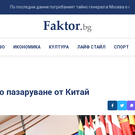
о последни данни погребаният тайно генерал в Москва е не Ерусалим
ВО
ИКОНОМИКА
КУЛТУРА
ЛАЙФ СТАЙЛ
СПОРТ
о пазаруване от Китай