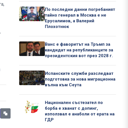
а,
По последни данни погребаният
тайно генерал в Москва е не
Ерусалимов, а Валерий
Плохотнюк
6
Ванс е фаворитът на Тръмп за
кандидат на републиканците за
президентския вот през 2028 г.
л
Испанските служби разследват
подготовка за нова миграционна
вълна към Сеута
Национален състезател по
борба е хванат с допинг,
използвал е анаболи от ерата на
ГДР