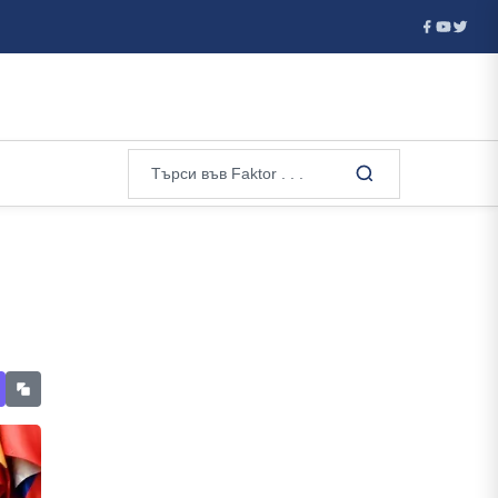
ов, а Валерий ...
Ванс е фаворитът на Тръмп за кандидат н