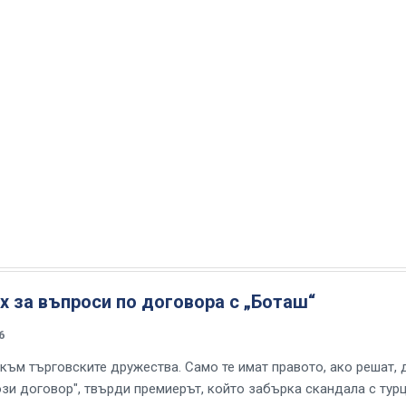
х за въпроси по договора с „Боташ“
6
 към търговските дружества. Само те имат правото, ако решат, 
ози договор", твърди премиерът, който забърка скандала с тур