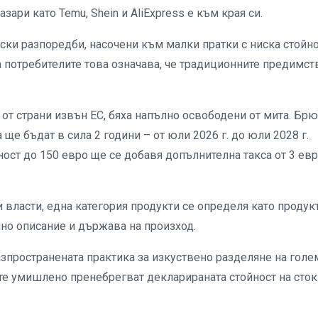
зари като Temu, Shein и AliExpress е към края си.
ски разпоредби, насочени към малки пратки с ниска стойно
а потребителите това означава, че традиционните предимст
 от страни извън ЕС, бяха напълно освободени от мита. Бр
ще бъдат в сила 2 години – от юли 2026 г. до юли 2028 г.
ост до 150 евро ще се добавя допълнителна такса от 3 евр
 власти, една категория продукти се определя като продук
чно описание и държава на произход.
азпространената практика за изкуствено разделяне на голе
те умишлено пренебрегват декларираната стойност на сток