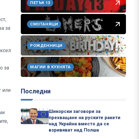
ПЕТЪК 13
ст,
СМОТАНЯЦИ
ва за
РОЖДЕННИЦИ
юксел
МАГИИ В КУХНЯТА
о за
т или
Последни
Шикорски заговори за
ми
прехващане на руските ракети
ите,
над Украйна вместо да се
взривяват над Полша