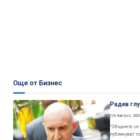
Още от Бизнес
Радев глу
6 Август, 202
"Обърнете се
публикуват т