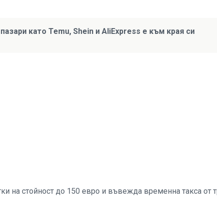
пазари като Temu, Shein и AliExpress е към края си
ки на стойност до 150 евро и въвежда временна такса от 