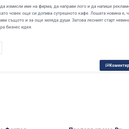
 да измисли име на фирма, да направи лого и да напише реклам
като човек още си допива сутрешното кафе. Лошата новина е, ч
ави същото и за още хиляда души. Затова лесният старт невин
ра бизнес идея.
Коментир