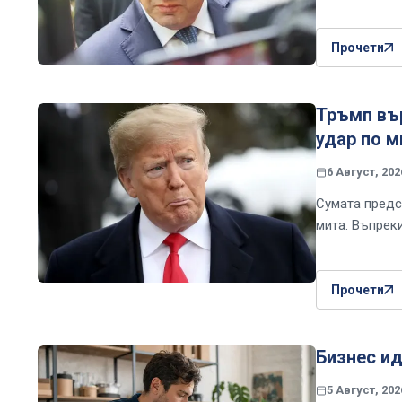
Прочети
Тръмп вър
удар по м
6 Август, 202
Сумата предс
мита. Въпреки
Прочети
Бизнес ид
5 Август, 202