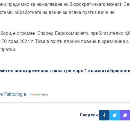
ени предимно за намаляване на бюрократичната тежест. Сег
теми, обработката на данни за всяка пратка вече не
ебори, е огромен. Според Еврокомисията, приблизително 4,
ЕС през 2024 г. Това е почти двойно повече в сравнение с
 пратки.
митен внос
временна такса
три евро
1 юли
мита
Брюксе
,
,
,
,
,
 Faktor.bg в
Сподели: