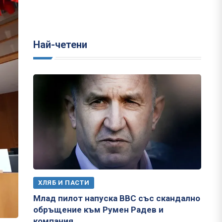
Най-четени
ХЛЯБ И ПАСТИ
Млад пилот напуска ВВС със скандално
обръщение към Румен Радев и
компания