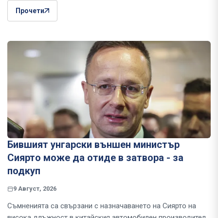
Прочети
Бившият унгарски външен министър
Сиярто може да отиде в затвора - за
подкуп
9 Август, 2026
Съмненията са свързани с назначаването на Сиярто на
висока длъжност в китайския автомобилен производител