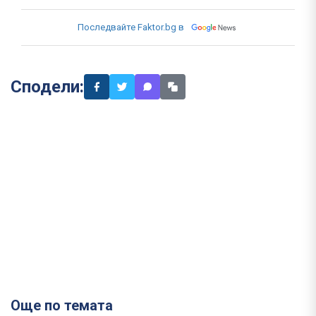
Последвайте Faktor.bg в
Сподели:
Още по темата