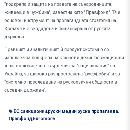
"подкрепа и защита на правата на сънародниците,
живеещи в чужбина", известна като "Правфонд". Тя е
основен инструмент на пропагандната стратегия на
Кремъл и е създадена и финансирана от руската
държава.
Правният и аналитичният ѝ продукт системно се
използва за подкрепа на ключови дезинформационни
тези, включително твърдения за "нацификация" на
Украйна, за широко разпространена "русофобия" и за
"системно преследване на рускоезични общности в
съседни държави".
ЕС
санкционии
руски медии
руска пропаганда
,
,
,
,
Правфонд
Euromore
,