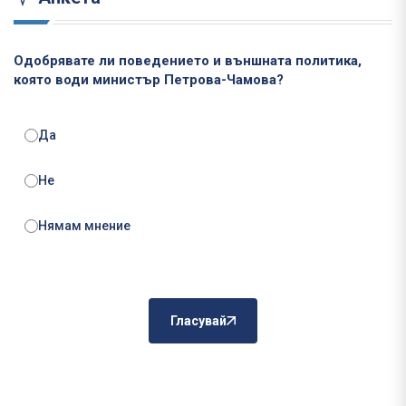
Одобрявате ли поведението и външната политика,
която води министър Петрова-Чамова?
Да
Не
Нямам мнение
Гласувай