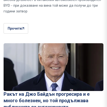
BYD - при доказване на вина той може да получи до три
години затвор
Прочети
Ракът на Джо Байдън прогресира и е
много болезнен, но той продължава