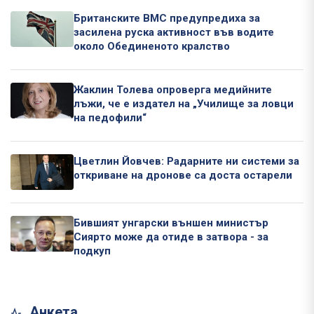
Британските ВМС предупредиха за
засилена руска активност във водите
около Обединеното кралство
Жаклин Толева опроверга медийните
лъжи, че е издател на „Училище за ловци
на педофили“
Цветлин Йовчев: Радарните ни системи за
откриване на дронове са доста остарели
Бившият унгарски външен министър
Сиярто може да отиде в затвора - за
подкуп
Анкета