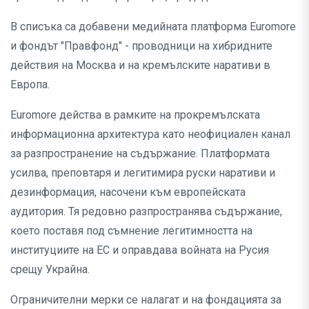
В списъка са добавени медийната платформа Euromore
и фондът "Правфонд" - проводници на хибридните
действия на Москва и на кремълските наративи в
Европа.
Euromore действа в рамките на прокремълската
информационна архитектура като неофициален канал
за разпространение на съдържание. Платформата
усилва, преповтаря и легитимира руски наративи и
дезинформация, насочени към европейската
аудитория. Тя редовно разпространява съдържание,
което поставя под съмнение легитимността на
институциите на ЕС и оправдава войната на Русия
срещу Украйна.
Ограничителни мерки се налагат и на фондацията за