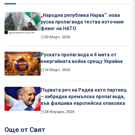
„Народна република Нарва“: нова
руска пропаганда тества източния
фланг на НАТО
20 Март, 2026
Руската пропаганда и 4 мита от
енергийната война срещу Украйна
14 Март, 2026
Първата реч на Радев като партиец
– хибридна кремълска пропаганда,
във фалшива европейска опаковка
28 Януари, 2026
Още от Свят