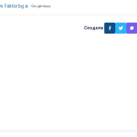
 Faktor.bg в
Сподели: