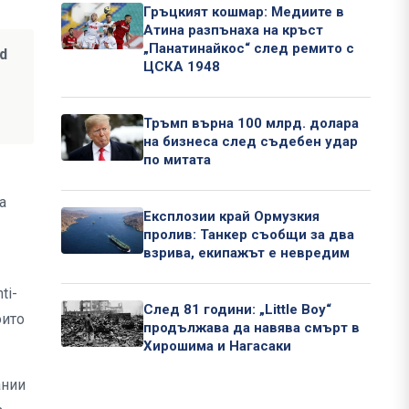
Гръцкият кошмар: Медиите в
Атина разпънаха на кръст
„Панатинайкос“ след ремито с
nd
ЦСКА 1948
Тръмп върна 100 млрд. долара
на бизнеса след съдебен удар
по митата
а
Експлозии край Ормузкия
пролив: Танкер съобщи за два
взрива, екипажът е невредим
ti-
След 81 години: „Little Boy“
оито
продължава да навява смърт в
Хирошима и Нагасаки
ании