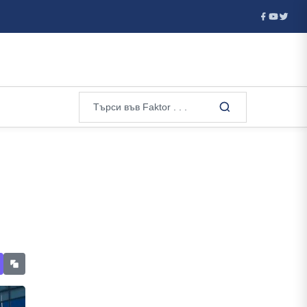
“ след ремито с...
Тръмп върна 100 млрд. долара на бизнес