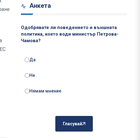
.
Анкета
ране
Одобрявате ли поведението и външната
политика, която води министър Петрова-
а
Чамова?
 ЕС
Да
Не
Нямам мнение
Гласувай