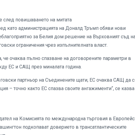
е след повишаването на митата
лед като администрацията на Доналд Тръмп обяви нови
неблагоприятно за Белия дом решение на Върховният съд н
овски ограничения чрез изпълнителната власт.
, че очаква пълно спазване на договорените параметри в
ду ЕС и САЩ през миналата година.
рговски партньор на Съединените щати, ЕС очаква САЩ да с
ия – точно както ЕС спазва своите ангажименти“, се казва
едател на Комисията по международна търговия в Европей
Вашингтон подкопават доверието в трансатлантическите