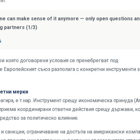
нт.
 one can make sense of it anymore — only open questions a
g partners (1/3)
6
при която договорени условия се пренебрегват под
е Европейският съюз разполага с конкретни инструменти з
ветни мерки
гира, е т.нар. Инструмент срещу икономическа принуда (An
едприема координирани ответни действия срещу държави, к
редство за политическо влияние.
 и санкции, ограничаване на достъпа на американски комп