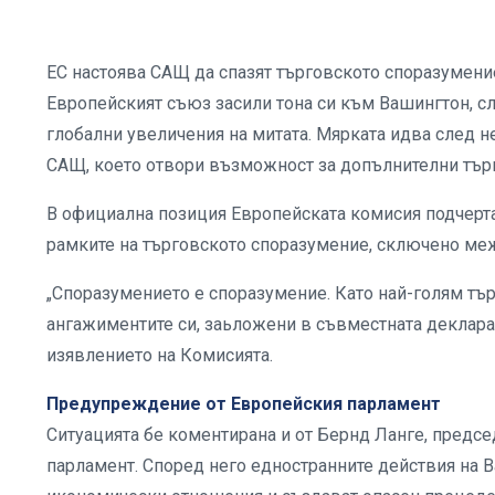
ЕС настоява САЩ да спазят търговското споразумени
Европейският съюз засили тона си към Вашингтон, с
глобални увеличения на митата. Мярката идва след 
САЩ, което отвори възможност за допълнителни търг
В официална позиция Европейската комисия подчерта
рамките на търговското споразумение, сключено меж
„Споразумението е споразумение. Като най-голям тъ
ангажиментите си, заьложени в съвместната декларац
изявлението на Комисията.
Предупреждение от Европейския парламент
Ситуацията бе коментирана и от Бернд Ланге, предс
парламент. Според него едностранните действия на 