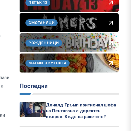
ПЕТЪК 13
СМОТАНЯЦИ
а
РОЖДЕННИЦИ
МАГИИ В КУХНЯТА
пази
Последни
 в
Доналд Тръмп притиснал шефа
на Пентагона с директен
ски
въпрос: Къде са ракетите?