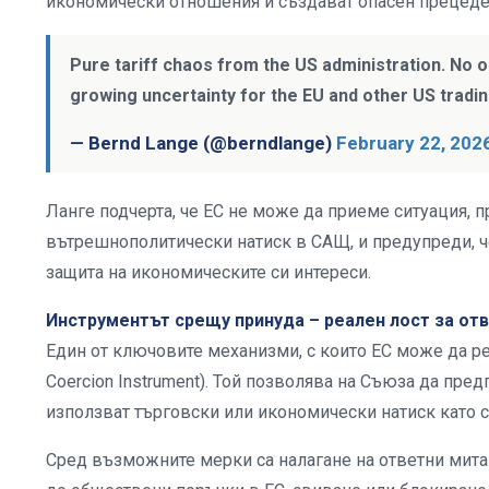
икономически отношения и създават опасен прецеде
Pure tariff chaos from the US administration. No
growing uncertainty for the EU and other US tradin
— Bernd Lange (@berndlange)
February 22, 202
Ланге подчерта, че ЕС не може да приеме ситуация, 
вътрешнополитически натиск в САЩ, и предупреди, ч
защита на икономическите си интереси.
Инструментът срещу принуда – реален лост за от
Един от ключовите механизми, с които ЕС може да реа
Coercion Instrument). Той позволява на Съюза да пр
използват търговски или икономически натиск като с
Сред възможните мерки са налагане на ответни мита