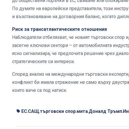
до обществени поръчки в ЕС, свиване или блокиране 
По думите на европейски представители, този инстру
и възстановяване на договорния баланс, когато дипл
Риск за трансатлантическите отношения
Наблюдатели отбелязват, че новият търговски спор 
засегне ключови сектори – от автомобилната индустр
ясно сигнализира, че предпочита решение чрез диалог
стратегическите си интереси.
Според анализ на международни търговски експерти, 
конфликт би имала отражение не само върху двустран
които вече са под натиск.
ЕС
САЩ
търговски спор
мита
Доналд Тръмп
Ин
,
,
,
,
,