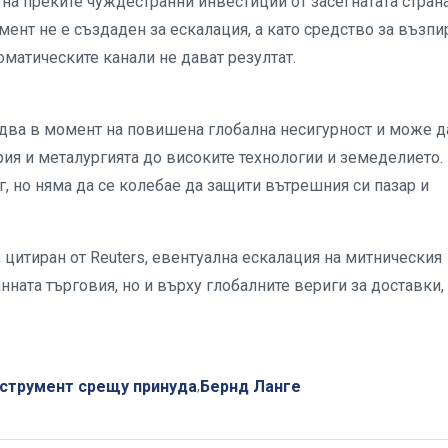
на преките чуждестранни инвестиции от засегнатата страна
мент не е създаден за ескалация, а като средство за възпи
оматическите канали не дават резултат.
идва в момент на повишена глобална несигурност и може д
ия и металургията до високите технологии и земеделието.
, но няма да се колебае да защити вътрешния си пазар и
цитиран от Reuters, евентуална ескалация на митническия
ната търговия, но и върху глобалните вериги за доставки,
струмент срещу принуда
Бернд Ланге
,