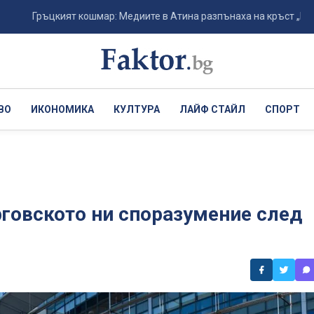
ръцкият кошмар: Медиите в Атина разпънаха на кръст „Панатинайкос
ВО
ИКОНОМИКА
КУЛТУРА
ЛАЙФ СТАЙЛ
СПОРТ
рговското ни споразумение след