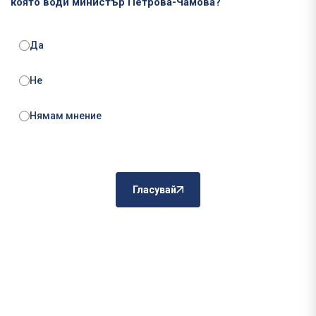
която води министър Петрова-Чамова?
Да
Не
Нямам мнение
Гласувай