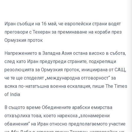
Иран съобщи на 16 май, че европейски страни водят
преговори с Техеран за преминаване на кораби през
Ормузкия проток
Напрежението в Западна Азия остана високо в събота,
след като Иран предупреди страните, подкрепящи
резолюцията за Ормузкия проток, инициирана от САЩ,
че те ще споделят „международна отговорност“ за
всяка по-нататъшна военна ескалация, пише The Times
of India
В същото време Обединените арабски емирства
отхвърлиха това, което нарекоха „злонамерени
обвинения“ на Иран относно предполагаемото участие