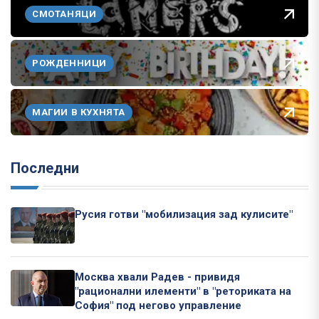
СМОТАНЯЦИ
РОЖДЕННИЦИ
МАГИИ В КУХНЯТА
Последни
Русия готви "мобилизация зад кулисите"
Москва хвали Радев - привидя
"рационални илементи" в "реториката на
София" под негово управление