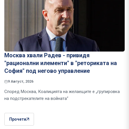
Москва хвали Радев - привидя
"рационални илементи" в "реториката на
София" под негово управление
9 Август, 2026
Според Москва, Коалицията на желаещите е „групировка
на подстрекателите на войната“
Прочети