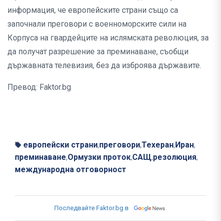
информация, че европейските страни също са
започнали преговори с военноморските сили на
Корпуса на гвардейците на ислямската революция, за
да получат разрешение за преминаване, съобщи
държавната телевизия, без да изброява държавите.
Превод: Faktor.bg
европейски страни
преговори
Техеран
Иран
,
,
,
,
преминаване
Ормузки проток
САЩ
резолюция
,
,
,
,
международна отговорност
Последвайте Faktor.bg в