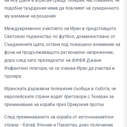
на Абу Даби в агресия срещу Техеран, настоявайки, че
подобни твърдения няма да повлияят на суверенното
му вземане на решения.
Междувременно участието на Иран в предстоящото
Световно първенство по футбол, домакинствано от
Съединените щати, остана под повишено внимание на
фона на продължаващото регионално напрежение,
дори след като президентът на ФИФА Джани
Инфантино повтори, че се очаква Иран да участва в
турнира.
Иранската държавна телевизия съобщи в събота, че
европейските страни водят преговори с Техеран за
преминаване на кораби през Ормузкия проток.
След преминаването на кораби от източноазиатски
страни - Китай, Япония и Пакистан, днес получихме