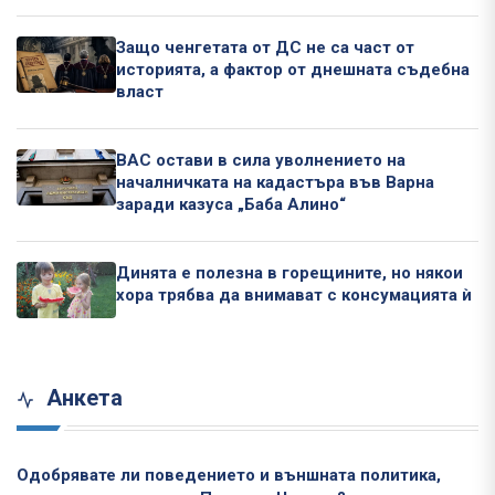
Защо ченгетата от ДС не са част от
историята, а фактор от днешната съдебна
власт
ВАС остави в сила уволнението на
началничката на кадастъра във Варна
заради казуса „Баба Алино“
Динята е полезна в горещините, но някои
хора трябва да внимават с консумацията ѝ
Анкета
Одобрявате ли поведението и външната политика,