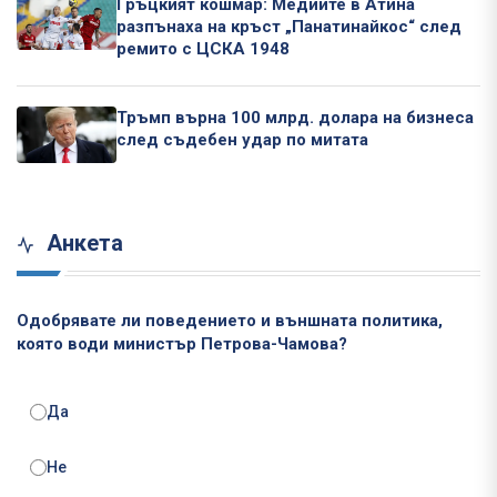
Гръцкият кошмар: Медиите в Атина
разпънаха на кръст „Панатинайкос“ след
ремито с ЦСКА 1948
Тръмп върна 100 млрд. долара на бизнеса
след съдебен удар по митата
Анкета
Одобрявате ли поведението и външната политика,
която води министър Петрова-Чамова?
Да
Не