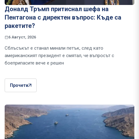
Доналд Тръмп притиснал шефа на
Пентагона с директен въпрос: Къде са
ракетите?
6 Август, 2026
Сблъсъкът е станал минали петък, след като
американският президент е смятал, че въпросът с
боеприпасите вече е решен
Прочети