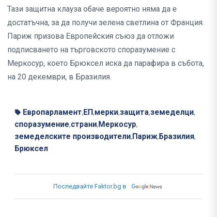
Тази защитна клауза обаче вероятно няма да е
достатъчна, за да получи зелена светлина от Франция.
Париж призова Европейския съюз да отложи
подписването на търговското споразумение с
Меркосур, което Брюксел иска да парафира в събота,
на 20 декември, в Бразилия.
Европарламент
ЕП
мерки
защита
земеделци
,
,
,
,
,
споразумение
страни
Меркосур
,
,
,
земеделските производители
Париж
Бразилия
,
,
,
Брюксел
Последвайте Faktor.bg в