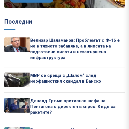
Последни
Велизар Шаламанов: Проблемът с Ф-16 е
не в тяхното забавяне, а в липсата на
подготвени пилоти и незавършена
инфраструктура
МВР се среща с „Шалом“ след
неофашисткия скандал в Банско
Доналд Тръмп притиснал шефа на
Пентагона с директен въпрос: Къде са
ракетите?