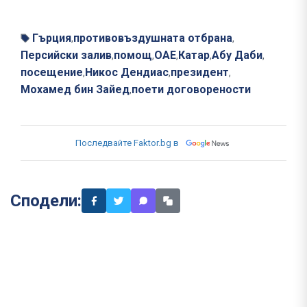
Гърция
противовъздушната отбрана
,
,
Персийски залив
помощ
ОАЕ
Катар
Абу Даби
,
,
,
,
,
посещение
Никос Дендиас
президент
,
,
,
Мохамед бин Зайед
поети договорености
,
Последвайте Faktor.bg в
Сподели: