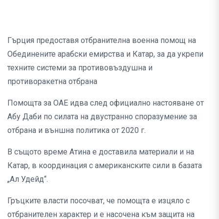
Гърция предоставя отбранителна военна помощ на
Обединените арабски емирства и Катар, за да укрепи
техните системи за противовъздушна и
противоракетна отбрана
Помощта за ОАЕ идва след официално настояване от
Абу Даби по силата на двустранно споразумение за
отбрана и външна политика от 2020 г.
В същото време Атина е доставила материали и на
Катар, в координация с американските сили в базата
„Ал Удейд“.
Гръцките власти посочват, че помощта е изцяло с
отбранителен характер и е насочена към защита на