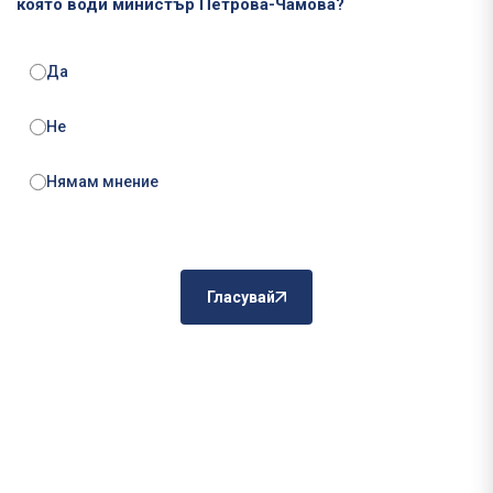
която води министър Петрова-Чамова?
Да
Не
Нямам мнение
Гласувай