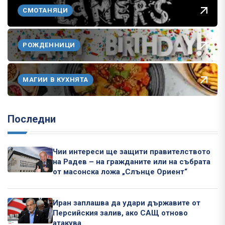
СМОТАНЯЦИ
РОЖДЕННИЦИ
МАГИИ В КУХНЯТА
Последни
Чии интереси ще защити правителството
на Радев – на гражданите или на събрата
от масонска ложа „Слънце Ориент“
Иран заплашва да удари държавите от
Персийския залив, ако САЩ отново
атакува