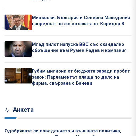
Мицкоски: България и Северна Македония
напредват по жп връзката от Коридор 8
Млад пилот напуска ВВС със скандално
обръщение към Румен Радев и компания
Губим милиони от бюджета заради пробит
закон: Парламентът плаща по дело на
фирма, свързана с Баневи
Анкета
Одобрявате ли поведението и външната политика,