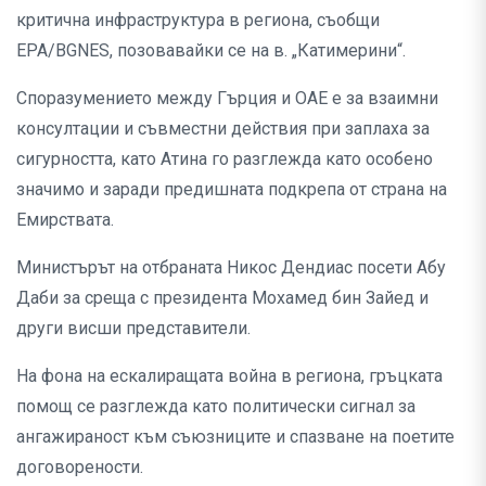
критична инфраструктура в региона, съобщи
EPA/BGNES, позовавайки се на в. „Катимерини“.
Споразумението между Гърция и ОАЕ е за взаимни
консултации и съвместни действия при заплаха за
сигурността, като Атина го разглежда като особено
значимо и заради предишната подкрепа от страна на
Емирствата.
Министърът на отбраната Никос Дендиас посети Абу
Даби за среща с президента Мохамед бин Зайед и
други висши представители.
На фона на ескалиращата война в региона, гръцката
помощ се разглежда като политически сигнал за
ангажираност към съюзниците и спазване на поетите
договорености.