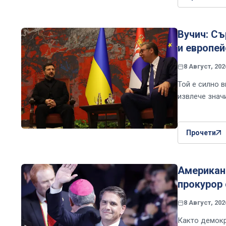
Вучич: Съ
и европей
8 Август, 202
Той е силно 
извлече знач
Прочети
Американс
прокурор 
8 Август, 202
Както демокр