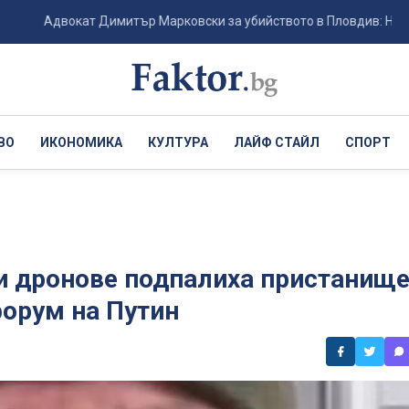
двокат Димитър Марковски за убийството в Пловдив: Не съм вижда
ВО
ИКОНОМИКА
КУЛТУРА
ЛАЙФ СТАЙЛ
СПОРТ
ски дронове подпалиха пристанищ
форум на Путин