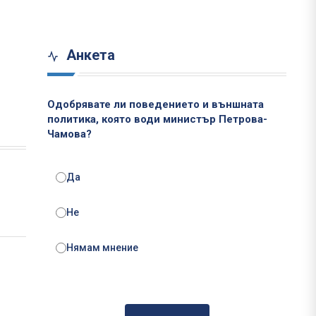
Анкета
Одобрявате ли поведението и външната
политика, която води министър Петрова-
Чамова?
Да
Не
Нямам мнение