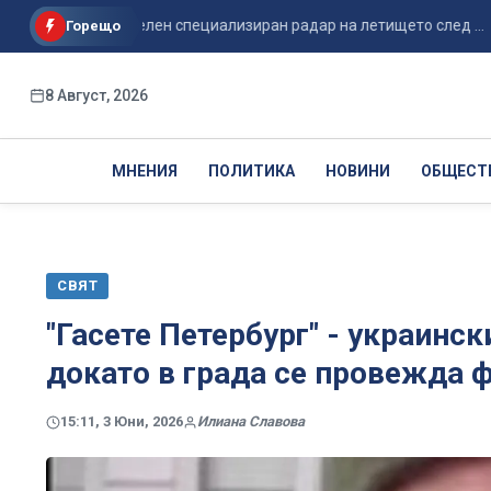
допълнителен специализиран радар на летището след ...
А
Горещо
8 Август, 2026
МНЕНИЯ
ПОЛИТИКА
НОВИНИ
ОБЩЕСТ
СВЯТ
"Гасете Петербург" - украин
докато в града се провежда 
15:11, 3 Юни, 2026
Илиана Славова