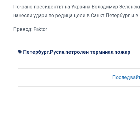
По-рано президентът на Украйна Володимир Зеленски
нанесли удари по редица цели в Санкт Петербург и в 
Превод: Faktor
Петербург
Русия
петролен терминал
пожар
,
,
,
Последвайте