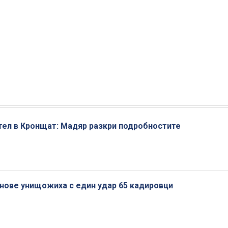
тел в Кронщат: Мадяр разкри подробностите
онове унищожиха с един удар 65 кадировци