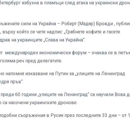
Петербург избухна в пламъци след атака на украински дро
ъжените сили на Украйна – Роберт (Мадяр) Бровди , публи
 върху който се чете надпис: „Грабнете кофите и гасете
драв на украинците „Слава на Украйна“.
т международен икономически форум – очаква се в петък
 голяма реч пред делегатите.
но напомня изказване на Путин за „улиците на Ленинград
удря пръв“.
 преди 60 години „улиците на Ленинград“ са научили Вова д
о са насочени украинските дронове.
 подобни съоръжения в Русия през последните 33 дни – от 