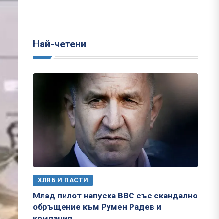
Най-четени
ХЛЯБ И ПАСТИ
Млад пилот напуска ВВС със скандално
обръщение към Румен Радев и
компания