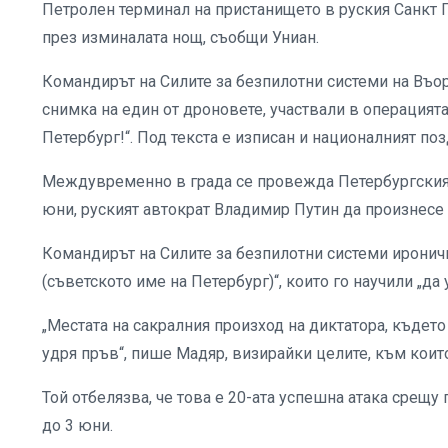
Петролен терминал на пристанището в руския Санкт 
през изминалата нощ, съобщи Униан.
Командирът на Силите за безпилотни системи на Въор
снимка на един от дроновете, участвали в операцията,
Петербург!“. Под текста е изписан и националният поз
Междувременно в града се провежда Петербургския
юни, руският автократ Владимир Путин да произнесе
Командирът на Силите за безпилотни системи иронич
(съветското име на Петербург)“, които го научили „да 
„Местата на сакралния произход на диктатора, където
удря пръв“, пише Мадяр, визирайки целите, към коит
Той отбелязва, че това е 20-ата успешна атака срещу
до 3 юни.