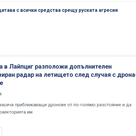
щитава с всички средства срещу руската агресия
а в Лайпциг разположи допълнителен
иран радар на летището след случая с дрона
е
6
засича приближаващи дронове от по-голямо разстояние и да
раекторията им