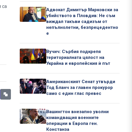
 са
Адвокат Димитър Марковски за
убийството в Пловдив: Не съм
виждал такъви садизъм от
непълнолетни, безпрецедентно
е
Вучич: Сърбия подкрепя
териториалната цялост на
Украйна и европейския ѝ път
Американският Сенат утвърди
Тод Бланч за главен прокурор
само с един глас превес
Вашингтон внезапно уволни
командващия военните
операции в Европа ген.
Констанза