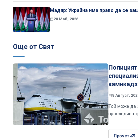
Мадяр: Украйна има право да се за
20 Май, 2026
Още от Свят
Полицият
специализ
камикадз
8 Август, 202
Той може да 
проследява т
Прочети