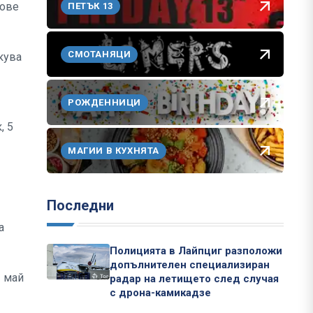
нове
ПЕТЪК 13
СМОТАНЯЦИ
кува
РОЖДЕННИЦИ
, 5
МАГИИ В КУХНЯТА
Последни
а
Полицията в Лайпциг разположи
допълнителен специализиран
1 май
радар на летището след случая
с дрона-камикадзе