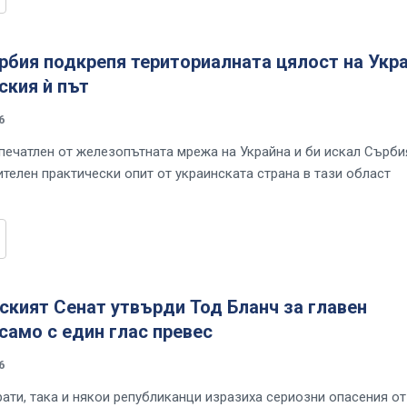
рбия подкрепя териториалната цялост на Укр
ския ѝ път
6
впечатлен от железопътната мрежа на Украйна и би искал Сърби
ителен практически опит от украинската страна в тази област
кият Сенат утвърди Тод Бланч за главен
само с един глас превес
6
ати, така и някои републиканци изразиха сериозни опасения от