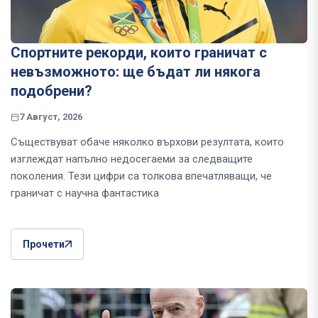
Спортните рекорди, които граничат с
невъзможното: ще бъдат ли някога
подобрени?
7 Август, 2026
Съществуват обаче няколко върхови резултата, които
изглеждат напълно недосегаеми за следващите
поколения. Тези цифри са толкова впечатляващи, че
граничат с научна фантастика
Прочети