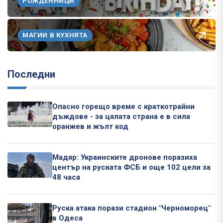
РОЖДЕННИЦИ
МАГИИ В КУХНЯТА
Последни
Опасно горещо време с краткотрайни
дъждове - за цялата страна е в сила
оранжев и жълт код
Мадяр: Украинските дронове поразиха
център на руската ФСБ и още 102 цели за
48 часа
Руска атака порази стадион "Черноморец"
в Одеса