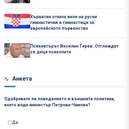
Хърватия отказа визи на руски
гимнастички и гимнастици за
европейското първенство
Психиатърът Веселин Герев: Отглеждат
се деца психопати
Анкета
Одобрявате ли поведението и външната политика,
която води министър Петрова-Чамова?
Да