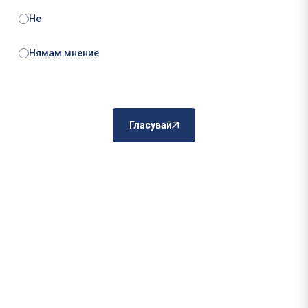
Не
Нямам мнение
Гласувай