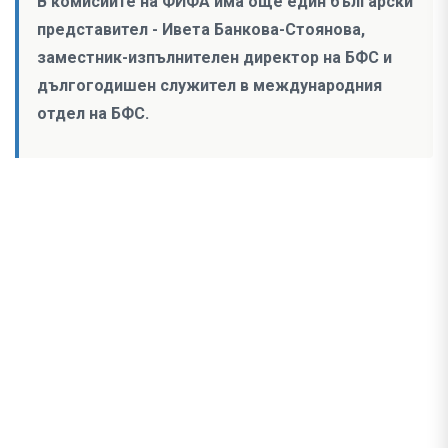
В комисиите на ФИФА има още един български
представител - Ивета Банкова-Стоянова,
заместник-изпълнителен директор на БФС и
дългогодишен служител в международния
отдел на БФС.