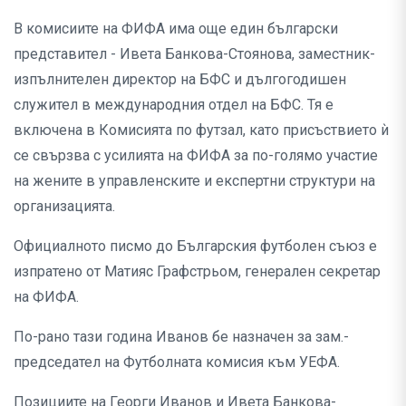
В комисиите на ФИФА има още един български
представител - Ивета Банкова-Стоянова, заместник-
изпълнителен директор на БФС и дългогодишен
служител в международния отдел на БФС. Тя е
включена в Комисията по футзал, като присъствието ѝ
се свързва с усилията на ФИФА за по-голямо участие
на жените в управленските и експертни структури на
организацията.
Официалното писмо до Българския футболен съюз е
изпратено от Матияс Графстрьом, генерален секретар
на ФИФА.
По-рано тази година Иванов бе назначен за зам.-
председател на Футболната комисия към УЕФА.
Позициите на Георги Иванов и Ивета Банкова-