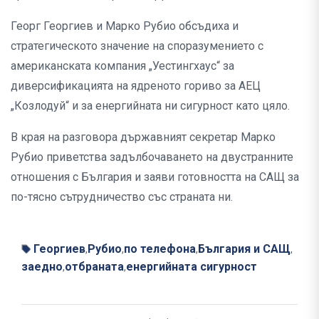
Георг Георгиев и Марко Рубио обсъдиха и
стратегическото значение на споразумението с
американската компания „Уестингхаус“ за
диверсификацията на ядреното гориво за АЕЦ
„Козлодуй“ и за енергийната ни сигурност като цяло.
В края на разговора държавният секретар Марко
Рубио приветства задълбочаването на двустранните
отношения с България и заяви готовността на САЩ за
по-тясно сътрудничество със страната ни.
Георгиев
Рубио
по телефона
България и САЩ
,
,
,
,
заедно
отбраната
енергийната сигурност
,
,