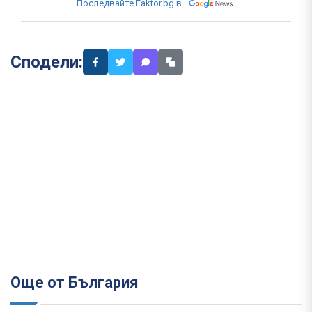
Последвайте Faktor.bg в
Сподели:
Още от България