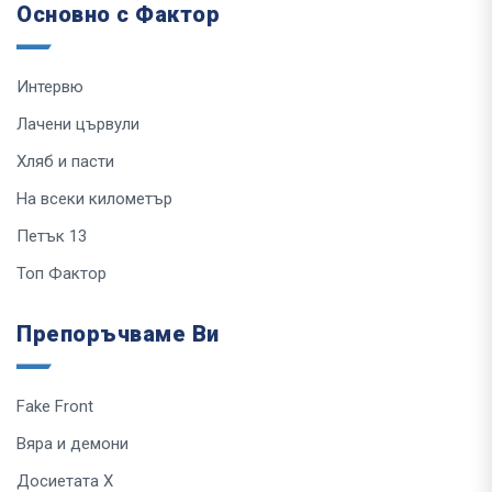
Основно с Фактор
Интервю
Лачени цървули
Хляб и пасти
На всеки километър
Петък 13
Топ Фактор
Препоръчваме Ви
Fake Front
Вяра и демони
Досиетата Х