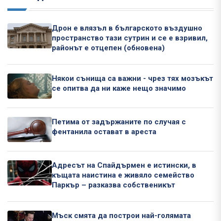
Дрон е влязъл в българското въздушно
пространство тази сутрин и се е взривил,
районът е отцепен (обновена)
Някои сънища са важни - чрез тях мозъкът
се опитва да ни каже нещо значимо
Петима от задържаните по случая с
фентанила остават в ареста
Адресът на Спайдърмен е истински, в
къщата наистина е живяло семейство
Паркър – разказва собственикът
Мъск смята да построи най-голямата