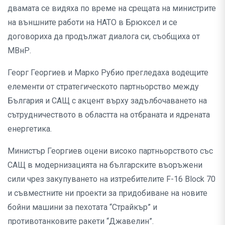
двамата се видяха по време на срещата на министрите
на външните работи на НАТО в Брюксел и се
договориха да продължат диалога си, съобщиха от
МВнР.
Георг Георгиев и Марко Рубио прегледаха водещите
елементи от стратегическото партньорство между
България и САЩ с акцент върху задълбочаването на
сътрудничеството в областта на отбраната и ядрената
енергетика.
Министър Георгиев оцени високо партньорството със
САЩ в модернизацията на българските въоръжени
сили чрез закупуването на изтребителите F-16 Block 70
и съвместните ни проекти за придобиване на новите
бойни машини за пехотата “Страйкър” и
противотанковите ракети “Джавелин”.