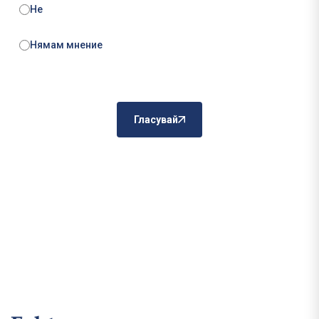
Не
Нямам мнение
Гласувай