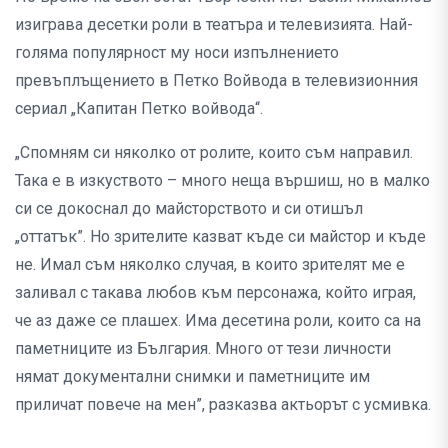
изиграва десетки роли в театъра и телевизията. Най-
голяма популярност му носи изпълнението
превъплъщението в Петко Войвода в телевизионния
сериал „Капитан Петко войвода“.
„Спомням си няколко от ролите, които съм направил.
Така е в изкуството – много неща вършиш, но в малко
си се докоснал до майсторството и си отишъл
„оттатък”. Но зрителите казват къде си майстор и къде
не. Имал съм няколко случая, в които зрителят ме е
заливал с такава любов към персонажа, който играя,
че аз даже се плашех. Има десетина роли, които са на
паметниците из България. Много от тези личности
нямат документални снимки и паметниците им
приличат повече на мен”, разказва актьорът с усмивка.