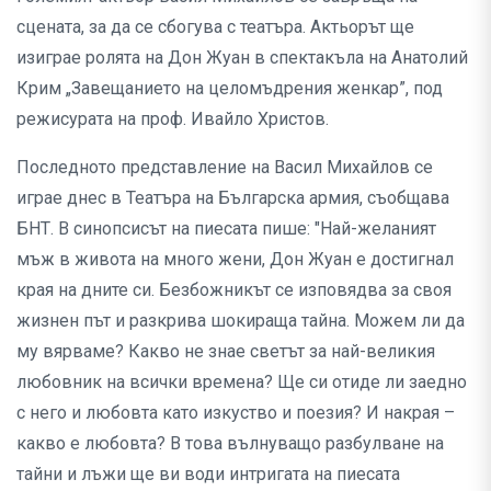
сцената, за да се сбогува с театъра. Актьорът ще
изиграе ролята на Дон Жуан в спектакъла на Анатолий
Крим „Завещанието на целомъдрения женкар”, под
режисурата на проф. Ивайло Христов.
Последното представление на Васил Михайлов се
играе днес в Театъра на Българска армия, съобщава
БНТ. В синопсисът на пиесата пише: "Най-желаният
мъж в живота на много жени, Дон Жуан е достигнал
края на дните си. Безбожникът се изповядва за своя
жизнен път и разкрива шокираща тайна. Можем ли да
му вярваме? Какво не знае светът за най-великия
любовник на всички времена? Ще си отиде ли заедно
с него и любовта като изкуство и поезия? И накрая –
какво е любовта? В това вълнуващо разбулване на
тайни и лъжи ще ви води интригата на пиесата