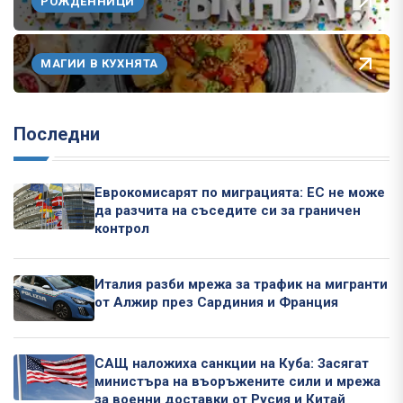
РОЖДЕННИЦИ
МАГИИ В КУХНЯТА
Последни
Еврокомисарят по миграцията: ЕС не може
да разчита на съседите си за граничен
контрол
Италия разби мрежа за трафик на мигранти
от Алжир през Сардиния и Франция
САЩ наложиха санкции на Куба: Засягат
министъра на въоръжените сили и мрежа
за военни доставки от Русия и Китай