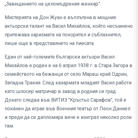
„Завещанието на целомъдрения женкар”.
Мистерията на Дон Жуан е въплътена в мощния
актьорски талант на Васил Михайлов, който несъмнено
притежава харизмата на покорител и съблазнител,
пише още в представянето на пиесата.
Един от най-големите български актьори Васил
Михайлов е роден е на 6 април 1938 г. в Стара Загора в
семейството на бежанци от село Мараш край Одрин,
Западна Тракия. След казармата младият Васил работи
като шлосер матричар в завод в родния си град.
Докато следва във ВИТИЗ "Кръстьо Сарафов", той е
поканен да играе във Военния театър от Леон Даниел
и преди да се дипломира вече е изиграл няколко роли
там.