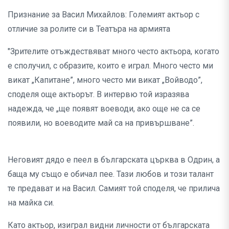
Признание за Васил Михайлов: Големият актьор с
отличие за ролите си в Театъра на армията
"Зрителите отъждествяват много често актьора, когато
е сполучил, с образите, които е играл. Много често ми
викат „Капитане”, много често ми викат „Войводо”,
споделя още актьорът. В интервю той изразява
надежда, че „ще появят воеводи, ако още не са се
появили, но воеводите май са на привършване”.
Неговият дядо е пеел в българската църква в Одрин, а
баща му също е обичал пее. Тази любов и този талант
те предават и на Васил. Самият той споделя, че прилича
на майка си.
Като актьор, изиграл видни личности от българската