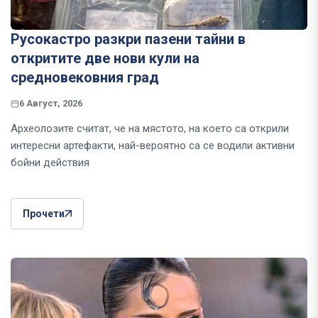
Русокастро разкри пазени тайни в
откритите две нови кули на
средновековния град
6 Август, 2026
Археолозите считат, че на мястото, на което са открили
интересни артефакти, най-вероятно са се водили активни
бойни действия
Прочети