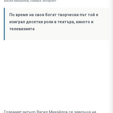
Васил Михайлов, снимка: интернет
По време на своя богат творчески път той е
изиграл десетки роли в театъра, киното и
телевизията
Големият актьор Васил Михайлов се завръща на