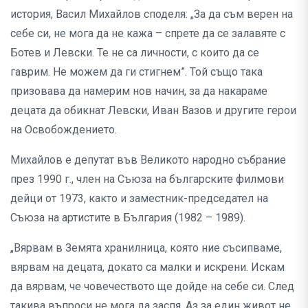
история, Васил Михайлов споделя: „За да съм верен на
себе си, не мога да не кажа – спрете да се залавяте с
Ботев и Левски. Те не са личности, с които да се
гаврим. Не можем да ги стигнем”. Той също така
призовава да намерим нов начин, за да накараме
децата да обикнат Левски, Иван Вазов и другите герои
на Освобождението.
Михайлов е депутат във Великото народно събрание
през 1990 г., член на Съюза на българските филмови
дейци от 1973, както и заместник-председател на
Съюза на артистите в България (1982 – 1989).
„Вярвам в Земята хранилница, която ние съсипваме,
вярвам на децата, докато са малки и искрени. Искам
да вярвам, че човечеството ще дойде на себе си. След
такива въпроси не мога да заспя. Аз за един живот не