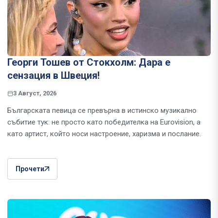
Георги Тошев от Стокхолм: Дара е
сензация в Швеция!
3 Август, 2026
Българската певица се превърна в истинско музикално
събитие тук: не просто като победителка на Eurovision, а
като артист, който носи настроение, харизма и послание.
Прочети