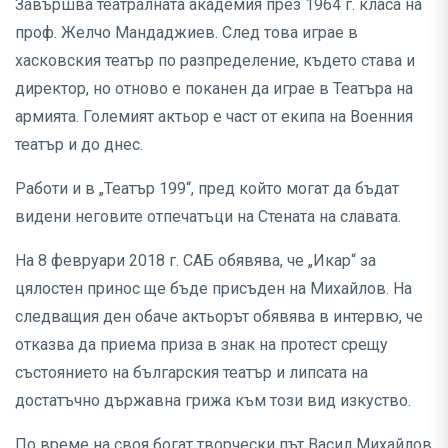
Завършва театралната академия през 1964 г. класа на
проф. Желчо Мандаджиев. След това играе в
хасковския театър по разпределение, където става и
директор, но отново е поканен да играе в Театъра на
армията. Големият актьор е част от екипа на Военния
театър и до днес.
Работи и в „Театър 199“, пред който могат да бъдат
видени неговите отпечатъци на Стената на славата.
На 8 февруари 2018 г. САБ обявява, че „Икар“ за
цялостен принос ще бъде присъден на Михайлов. На
следващия ден обаче актьорът обявява в интервю, че
отказва да приема приза в знак на протест срещу
състоянието на българския театър и липсата на
достатъчно държавна грижа към този вид изкуство.
По време на своя богат творчески път Васил Михайлов