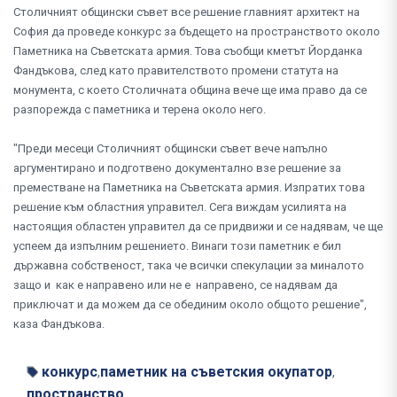
Столичният общински съвет все решение главният архитект на
София да проведе конкурс за бъдещето на пространството около
Паметника на Съветската армия. Това съобщи кметът Йорданка
Фандъкова, след като правителството промени статута на
монумента, с което Столичната община вече ще има право да се
разпорежда с паметника и терена около него.
"Преди месеци Столичният общински съвет вече напълно
аргументирано и подготвено документално взе решение за
преместване на Паметника на Съветската армия. Изпратих това
решение към областния управител. Сега виждам усилията на
настоящия областен управител да се придвижи и се надявам, че ще
успеем да изпълним решението. Винаги този паметник е бил
държавна собственост, така че всички спекулации за миналото
защо и как е направено или не е направено, се надявам да
приключат и да можем да се обединим около общото решение",
каза Фандъкова.
конкурс
паметник на съветския окупатор
,
,
пространство