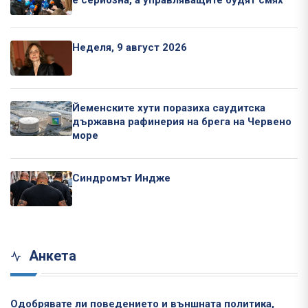
е сериозна, а управляващите будят смях
Неделя, 9 август 2026
Йеменските хути поразиха саудитска
държавна рафинерия на брега на Червено
море
Синдромът Индже
Анкета
Одобрявате ли поведението и външната политика,