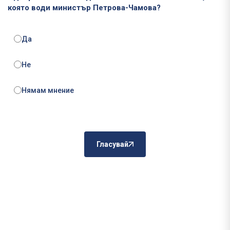
която води министър Петрова-Чамова?
Да
Не
Нямам мнение
Гласувай