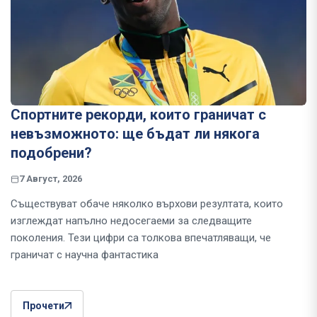
Спортните рекорди, които граничат с
невъзможното: ще бъдат ли някога
подобрени?
7 Август, 2026
Съществуват обаче няколко върхови резултата, които
изглеждат напълно недосегаеми за следващите
поколения. Тези цифри са толкова впечатляващи, че
граничат с научна фантастика
Прочети