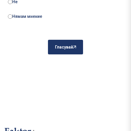
Не
Нямам мнение
Гласувай