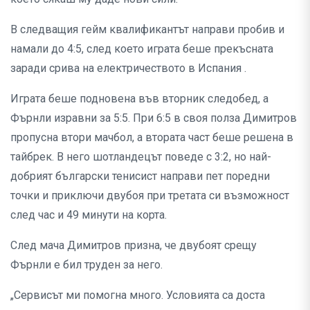
В следващия гейм квалификантът направи пробив и
намали до 4:5, след което играта беше прекъсната
заради срива на електричеството в Испания .
Играта беше подновена във вторник следобед, а
Фърнли изравни за 5:5. При 6:5 в своя полза Димитров
пропусна втори мачбол, а втората част беше решена в
тайбрек. В него шотландецът поведе с 3:2, но най-
добрият български тенисист направи пет поредни
точки и приключи двубоя при третата си възможност
след час и 49 минути на корта.
След мача Димитров призна, че двубоят срещу
Фърнли е бил труден за него.
„Сервисът ми помогна много. Условията са доста