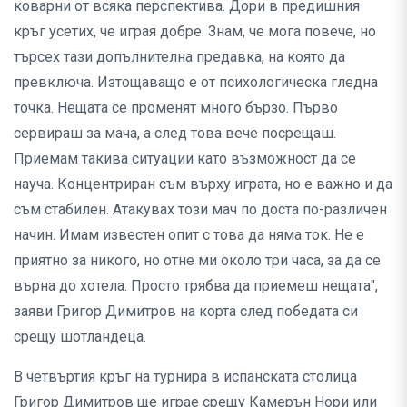
коварни от всяка перспектива. Дори в предишния
кръг усетих, че играя добре. Знам, че мога повече, но
търсех тази допълнителна предавка, на която да
превключа. Изтощаващо е от психологическа гледна
точка. Нещата се променят много бързо. Първо
сервираш за мача, а след това вече посрещаш.
Приемам такива ситуации като възможност да се
науча. Концентриран съм върху играта, но е важно и да
съм стабилен. Атакувах този мач по доста по-различен
начин. Имам известен опит с това да няма ток. Не е
приятно за никого, но отне ми около три часа, за да се
върна до хотела. Просто трябва да приемеш нещата",
заяви Григор Димитров на корта след победата си
срещу шотландеца.
В четвъртия кръг на турнира в испанската столица
Григор Димитров ще играе срещу Камерън Нори или