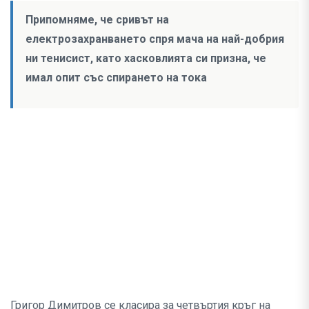
Припомняме, че сривът на
електрозахранването спря мача на най-добрия
ни тенисист, като хасковлията си призна, че
имал опит със спирането на тока
Григор Димитров се класира за четвъртия кръг на