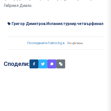
Габриел Диало.
Григор Димитров
Испания
турнир
четвърфинал
,
,
,
Последвайте Faktor.bg в
Сподели: