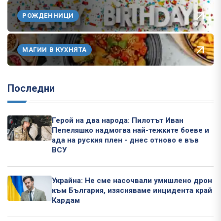
РОЖДЕННИЦИ
МАГИИ В КУХНЯТА
Последни
Герой на два народа: Пилотът Иван
Пепеляшко надмогва най-тежките боеве и
ада на руския плен - днес отново е във
ВСУ
Украйна: Не сме насочвали умишлено дрон
към България, изясняваме инцидента край
Кардам