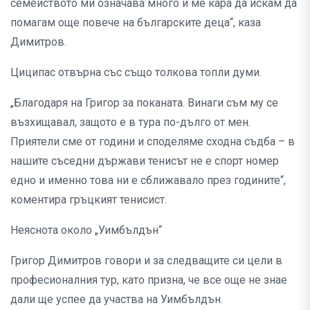
семейството ми означава много и ме кара да искам да
помагам още повече на българските деца“, каза
Димитров.
Циципас отвърна със също толкова топли думи.
„Благодаря на Григор за поканата. Винаги съм му се
възхищавал, защото е в тура по-дълго от мен.
Приятели сме от години и споделяме сходна съдба – в
нашите съседни държави тенисът не е спорт номер
едно и именно това ни е сближавало през годините“,
коментира гръцкият тенисист.
Неяснота около „Уимбълдън“
Григор Димитров говори и за следващите си цели в
професионалния тур, като призна, че все още не знае
дали ще успее да участва на Уимбълдън.