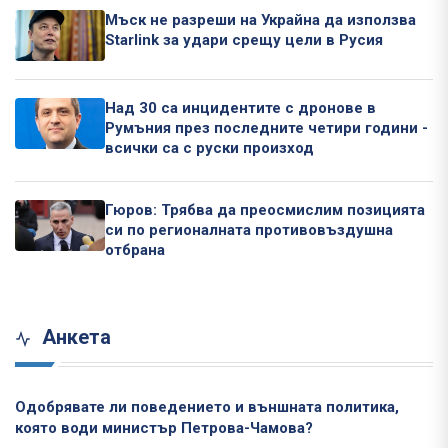
Мъск не разреши на Украйна да използва
Starlink за удари срещу цели в Русия
Над 30 са инцидентите с дронове в
Румъния през последните четири години -
всички са с руски произход
Гюров: Трябва да преосмислим позицията
си по регионалната противовъздушна
отбрана
Анкета
Одобрявате ли поведението и външната политика,
която води министър Петрова-Чамова?