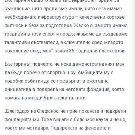
България и същото важи за Стефанос в Гърция. За
съжаление, нито преди сме имали, нито сега имаме
необходимата инфраструктура – качествени кортове,
фитнеси и база за подготовка. Жалко е, защото имаме
традиции в този спорт и продължаваме да създаваме
талантливи състезатели, включително сред младото
поколение след мен“, заяви 35-годишният хасковлия.
Българинът подчерта, че иска демонстративният мач
да бъде повече от спортно шоу. Амбицията му е
подобни събития да се превърнат в ежегодна
инициатива в подкрепа на неговата фондация, която
помага на млади български таланти.
„Благодаря на Стефанос, че прие поканата и подкрепи
фондацията ми. Това винаги е било моя кауза и нещо,
което ме мотивира. Подкрепата на феновете и