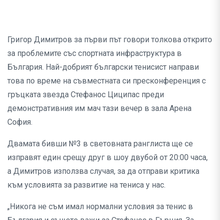
Григор Димитров за първи път говори толкова открито
за проблемите със спортната инфраструктура в
България. Най-добрият български тенисист направи
това по време на съвместната си пресконференция с
гръцката звезда Стефанос Циципас преди
демонстративния им мач тази вечер в зала Арена
София.
Двамата бивши №3 в световната ранглиста ще се
изправят един срещу друг в шоу двубой от 20:00 часа,
а Димитров използва случая, за да отправи критика
към условията за развитие на тениса у нас.
„Никога не съм имал нормални условия за тенис в