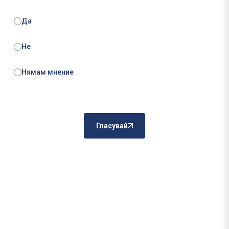
Да
Не
Нямам мнение
Гласувай