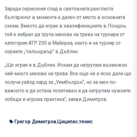
Заради сериозния спад в световната ранглиста
българинът в момента е далеч от място в основната
схема. Вместо да играе в квалификациите в Лондон,
той е избрал да трупа мачове на трева на турнира от
категория ATP 250 в Майорка, както и на турнир от
сериите „Чалънджър“ в Дъблин.
„Ще играя и в Дъблин. Искам да натрупам възможно
най-много мачове на трева. Все още не е ясно дали ще
получа уайлд кард за „Уимбълдън“, но за мен по-
важното е да остана позитивен и да натрупам нужните
победи и игрова практика“, заяви Димитров.
Григор Димитров
Циципас
тенис
,
,