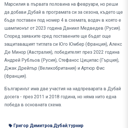
Марсилия в първата половина на февруари, но реши
да добави Дубай в програмата си за сезона, където ще
бъде поставен под номер 4 в схемата, водач в която е
шампионът от 2023 година Даниил Медведев (Русия).
Според заявките сред поставените ще бъдат още
защитаващият титлата си Юго Юмбер (Франция), Алекс
Де Минор (Австралия), победителят през 2022 година
Андрей Рубльов (Русия), Стефанос Циципас (Гърция),
Джак Дрейпър (Великобритания) и Артюр Фис
(Франция).
Българинът има две участия на надпреварата в Дубай
досега - през 2011 и 2018 година, но няма нито една
победа в основната схема.
Григор Димитров
Дубай
турнир
,
,