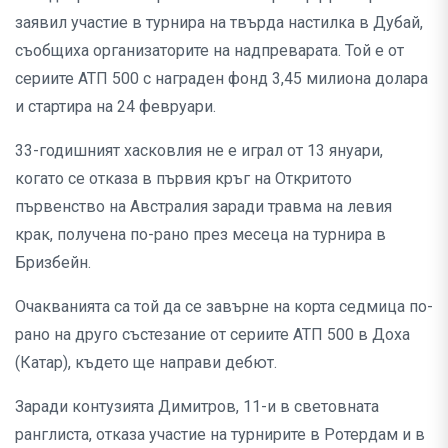
заявил участие в турнира на твърда настилка в Дубай,
съобщиха организаторите на надпреварата. Той е от
сериите АТП 500 с награден фонд 3,45 милиона долара
и стартира на 24 февруари.
33-годишният хасковлия не е играл от 13 януари,
когато се отказа в първия кръг на Откритото
първенство на Австралия заради травма на левия
крак, получена по-рано през месеца на турнира в
Бризбейн.
Очакванията са той да се завърне на корта седмица по-
рано на друго състезание от сериите АТП 500 в Доха
(Катар), където ще направи дебют.
Заради контузията Димитров, 11-и в световната
ранглиста, отказа участие на турнирите в Ротердам и в