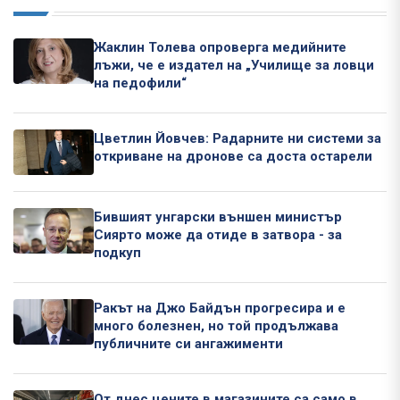
Жаклин Толева опроверга медийните
лъжи, че е издател на „Училище за ловци
на педофили“
Цветлин Йовчев: Радарните ни системи за
откриване на дронове са доста остарели
Бившият унгарски външен министър
Сиярто може да отиде в затвора - за
подкуп
Ракът на Джо Байдън прогресира и е
много болезнен, но той продължава
публичните си ангажименти
От днес цените в магазините са само в