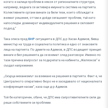
когато е налице проблем в някоя от регионалните структури,
например, веднага се активира имунната система на партията.
Колективните органи винаги са били тези, които обсъждат и
вземат решения, оттам и дойде сегашният проблем, тъй като
напоследък доминират индивидуалните решения и силовият
подход.“
Така описа пред
БНР
ситуацията в ДПС д-р Хасан Адемов, бивш
министър на труда и социалната политика и едно от знаковите
лица на партията. По думите на Адемов, в ДПС водещият принцип
винаги е бил решенията да се вземат след разговори. Именно по
тази причина въпросът за подкрепата на кабинета „Желязков“ е
създал напрежение.
„Скърца механизмът за вземане на решения в партията. Факт е, че
Централното оперативно бюро не е заседавало от националната
конференция насам“, каза още д-р Адемов.
Той бе категоричен, обаче, че ДПС има съпротивителните сили да
реши собствените си проблеми.