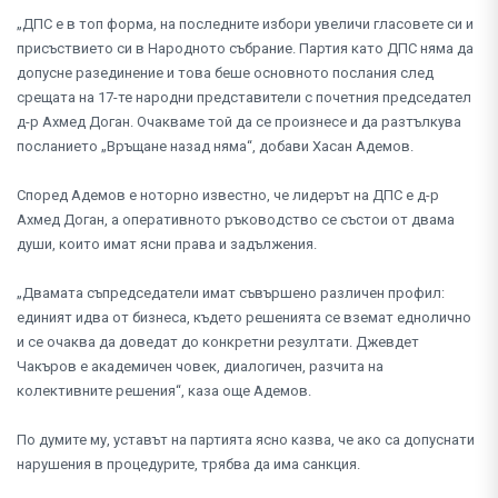
„ДПС е в топ форма, на последните избори увеличи гласовете си и
присъствието си в Народното събрание. Партия като ДПС няма да
допусне разединение и това беше основното послания след
срещата на 17-те народни представители с почетния председател
д-р Ахмед Доган. Очакваме той да се произнесе и да разтълкува
посланието „Връщане назад няма“, добави Хасан Адемов.
Според Адемов е ноторно известно, че лидерът на ДПС е д-р
Ахмед Доган, а оперативното ръководство се състои от двама
души, които имат ясни права и задължения.
„Двамата съпредседатели имат съвършено различен профил:
единият идва от бизнеса, където решенията се вземат еднолично
и се очаква да доведат до конкретни резултати. Джевдет
Чакъров е академичен човек, диалогичен, разчита на
колективните решения“, каза още Адемов.
По думите му, уставът на партията ясно казва, че ако са допуснати
нарушения в процедурите, трябва да има санкция.