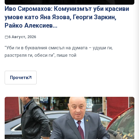
Иво Сиромахов: Комунизмът уби красиви
умове като Яна Язова, Георги Заркин,
Райко Алексиев...
6 Август, 2026
"Уби ги в буквалния смисъл на думата – удуши ги,
разстреля ги, обеси ги", пише той
Прочети