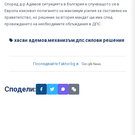
Според д-р Адемов ситуацията в България и случващото се в
Европа изискват полагането на максимум усилия за съставяне на
правителство, но решение за втория мандат ще има след
провеждането на необходимите обсъждания в ДПС.
хасан адемов
механизъм
дпс
силови решения
,
,
,
Последвайте Faktor.bg в
Сподели: