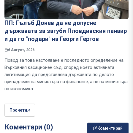
ПП: Гълъб Донев да не допусне
държавата за загуби Пловдивския панаир
и да го "подари" на Георги Гергов
6 Август, 2026
Повод за това настояване е последното определение на
Върховния касационен съд, според което активната
легитимация да представлява държавата по делото
принадлежи на министъра на финансите, а не на министъра
на икономика
Прочети
Коментари (0)
Коментирай