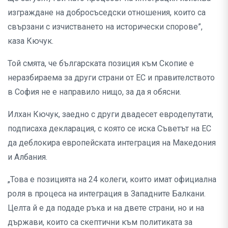
изграждане на добросъседски отношения, които са
свързани с изчистването на исторически спорове”,
каза Кючук.
Той смята, че българската позиция към Скопие е
неразбираема за други страни от ЕС и правителството
в София не е направило нищо, за да я обясни.
Илхан Кючук, заедно с други двадесет евродепутати,
подписаха декларация, с която се иска Съветът на ЕС
да деблокира европейската интеграция на Македония
и Албания.
„Това е позицията на 24 колеги, които имат официална
роля в процеса на интеграция в Западните Балкани.
Целта й е да подаде ръка и на двете страни, но и на
държави, които са скептични към политиката за