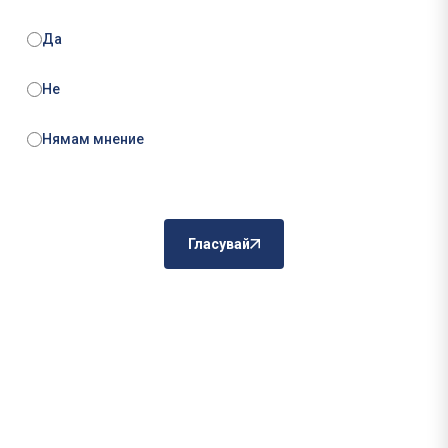
Да
Не
Нямам мнение
Гласувай