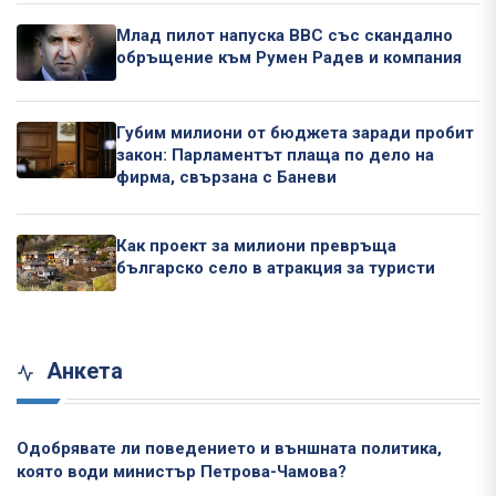
Млад пилот напуска ВВС със скандално
обръщение към Румен Радев и компания
Губим милиони от бюджета заради пробит
закон: Парламентът плаща по дело на
фирма, свързана с Баневи
Как проект за милиони превръща
българско село в атракция за туристи
Анкета
Одобрявате ли поведението и външната политика,
която води министър Петрова-Чамова?