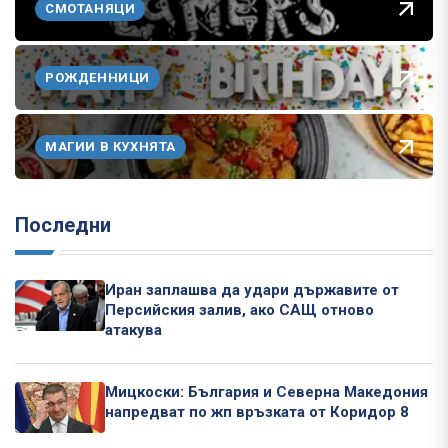
СМОТАНЯЦИ
РОЖДЕННИЦИ
МАГИИ В КУХНЯТА
Последни
Иран заплашва да удари държавите от
Персийския залив, ако САЩ отново
атакува
Мицкоски: България и Северна Македония
напредват по жп връзката от Коридор 8