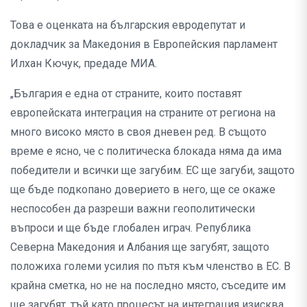
Това е оценката на българския евродепутат и
докладчик за Македония в Европейския парламент
Илхан Кючук, предаде МИА.
„България е една от страните, които поставят
европейската интеграция на страните от региона на
много високо място в своя дневен ред. В същото
време е ясно, че с политическа блокада няма да има
победители и всички ще загубим. ЕС ще загуби, защото
ще бъде подкопано доверието в него, ще се окаже
неспособен да разреши важни геополитически
въпроси и ще бъде глобален играч. Република
Северна Македония и Албания ще загубят, защото
положиха големи усилия по пътя към членство в ЕС. В
крайна сметка, но не на последно място, съседите им
ще загубят, тъй като процесът на интеграция изисква