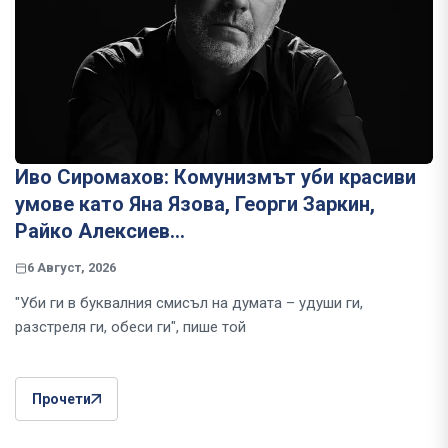
Иво Сиромахов: Комунизмът уби красиви
умове като Яна Язова, Георги Заркин,
Райко Алексиев...
6 Август, 2026
"Уби ги в буквалния смисъл на думата – удуши ги,
разстреля ги, обеси ги", пише той
Прочети