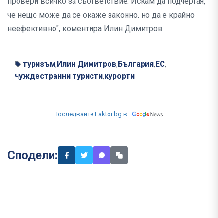
провери всичко за съответствие. Искам да подчертая,
че нещо може да се окаже законно, но да е крайно
неефективно", коментира Илин Димитров.
туризъм
Илин Димитров
България
ЕС
,
,
,
,
чуждестранни туристи
курорти
,
Последвайте Faktor.bg в
Сподели: