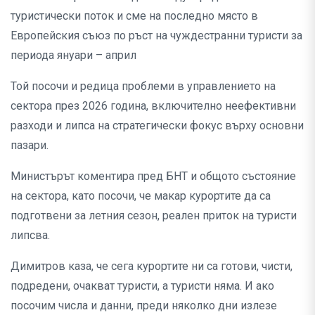
туристически поток и сме на последно място в
Европейския съюз по ръст на чуждестранни туристи за
периода януари – април
Той посочи и редица проблеми в управлението на
сектора през 2026 година, включително неефективни
разходи и липса на стратегически фокус върху основни
пазари.
Министърът коментира пред БНТ и общото състояние
на сектора, като посочи, че макар курортите да са
подготвени за летния сезон, реален приток на туристи
липсва.
Димитров каза, че сега курортите ни са готови, чисти,
подредени, очакват туристи, а туристи няма. И ако
посочим числа и данни, преди няколко дни излезе