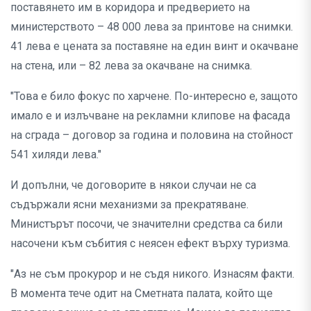
поставянето им в коридора и предверието на
министерството – 48 000 лева за принтове на снимки.
41 лева е цената за поставяне на един винт и окачване
на стена, или – 82 лева за окачване на снимка.
"Това е било фокус по харчене. По-интересно е, защото
имало е и излъчване на рекламни клипове на фасада
на сграда – договор за година и половина на стойност
541 хиляди лева."
И допълни, че договорите в някои случаи не са
съдържали ясни механизми за прекратяване.
Министърът посочи, че значителни средства са били
насочени към събития с неясен ефект върху туризма.
"Аз не съм прокурор и не съдя никого. Изнасям факти.
В момента тече одит на Сметната палата, който ще