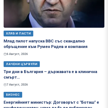
ХЛЯБ И ПАСТИ
Млад пилот напуска ВВС със скандално
обръщение към Румен Радев и компания
6 Август, 2026
ЛАЧЕНИ ЦЪРВУЛИ
Три дни в България – държавата е в клинична
смърт…
7 Август, 2026
БИЗНЕС
Енергийният министър: Договорът с "Боташ" е
конфиденциален, няма да бъде публикуван