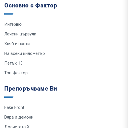
Основно с Фактор
Интервю
Лачени цървули
Хляб и пасти
На всеки километър
Петък 13
Топ Фактор
Препоръчваме Ви
Fake Front
Вяра и демони
Досиетата Х