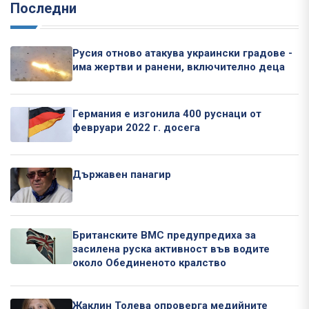
Последни
Русия отново атакува украински градове -
има жертви и ранени, включително деца
Германия е изгонила 400 руснаци от
февруари 2022 г. досега
Държавен панагир
Британските ВМС предупредиха за
засилена руска активност във водите
около Обединеното кралство
Жаклин Толева опроверга медийните