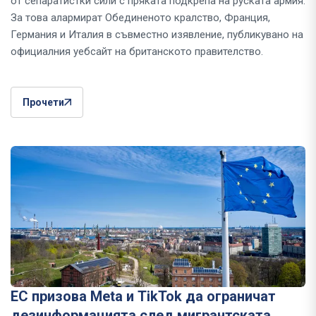
от сепаратистки сили с пряката подкрепа на руската армия.
За това алармират Обединеното кралство, Франция,
Германия и Италия в съвместно изявление, публикувано на
официалния уебсайт на британското правителство.
Прочети
ЕС призова Meta и TikTok да ограничат
дезинформацията след мигрантската