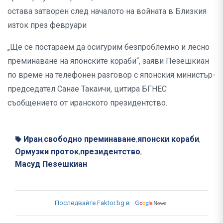
остава затворен след началото на войната в Близкия
изток през февруари
„Ще се постараем да осигурим безпроблемно и лесно
преминаване на японските кораби“, заяви Пезешкиан
по време на телефонен разговор с японския министър-
председател Санае Такаичи, цитира БГНЕС
съобщението от иранското президентство.
Иран
свободно преминаване
японски кораби
,
,
,
Ормузки проток
президентство
,
,
Масуд Пезешкиан
Последвайте Faktor.bg в