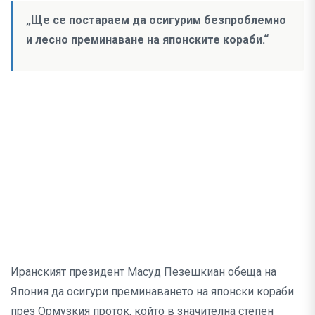
„Ще се постараем да осигурим безпроблемно
и лесно преминаване на японските кораби.“
Иранският президент Масуд Пезешкиан обеща на
Япония да осигури преминаването на японски кораби
през Ормузкия проток, който в значителна степен