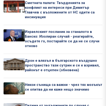
Сметната палата: Твърденията за
конфликт на интереси при Димитър
Главчев с възложените от НС одити са
инсинуация
Израелският посланик за станалото в
Банско: Изолиран случай - реагирайте,
осъдете го, постарайте се да не се случи
отново
Дрон е влязъл в българското въздушно
пространство тази сутрин и се е взривил,
районът е отцепен (обновена)
Някои сънища са важни - чрез тях мозъкът
се опитва да ни каже нещо значимо
Петима от задържаните по случая с