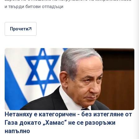
и твърди битови отпадъци
Прочети
Нетаняху е категоричен - без изтегляне от
Газа докато „Хамас“ не се разоръжи
напълно