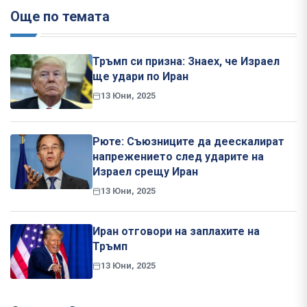
Още по темата
Тръмп си призна: Знаех, че Израел
ще удари по Иран
13 Юни, 2025
Рюте: Съюзниците да деескалират
напрежението след ударите на
Израел срещу Иран
13 Юни, 2025
Иран отговори на заплахите на
Тръмп
13 Юни, 2025