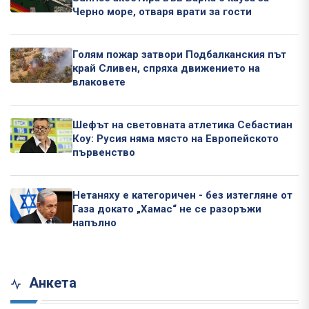
Черно море, отваря врати за гости
Голям пожар затвори Подбалканския път
край Сливен, спряха движението на
влаковете
Шефът на световната атлетика Себастиан
Коу: Русия няма място на Европейското
първенство
Нетаняху е категоричен - без изтегляне от
Газа докато „Хамас“ не се разоръжи
напълно
Анкета