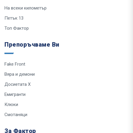
На всеки километър
Петък 13
Топ Фактор
Препоръчваме Ви
Fake Front
Вяра и демони
Досиетата Х
Емигранти
Клюки
Смотаняци
За Фактор