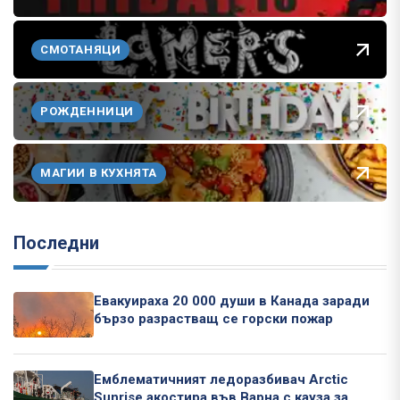
СМОТАНЯЦИ
РОЖДЕННИЦИ
МАГИИ В КУХНЯТА
Последни
Евакуираха 20 000 души в Канада заради
бързо разрастващ се горски пожар
Емблематичният ледоразбивач Arctic
Sunrise акостира във Варна с кауза за