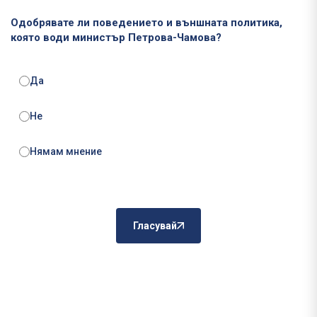
Одобрявате ли поведението и външната политика,
която води министър Петрова-Чамова?
Да
Не
Нямам мнение
Гласувай