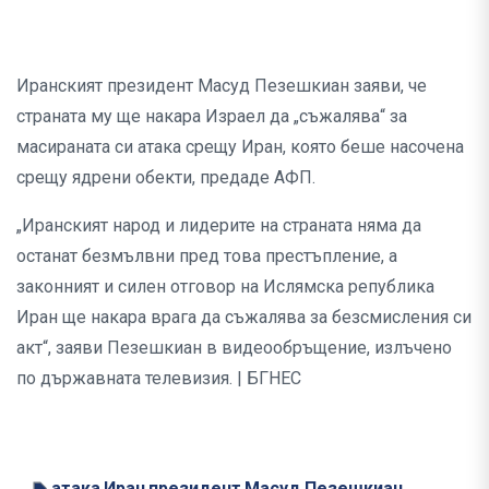
Иранският президент Масуд Пезешкиан заяви, че
страната му ще накара Израел да „съжалява“ за
масираната си атака срещу Иран, която беше насочена
срещу ядрени обекти, предаде АФП.
„Иранският народ и лидерите на страната няма да
останат безмълвни пред това престъпление, а
законният и силен отговор на Ислямска република
Иран ще накара врага да съжалява за безсмисления си
акт“, заяви Пезешкиан в видеообръщение, излъчено
по държавната телевизия. | БГНЕС
атака
Иран
президент
Масуд Пезешкиан
,
,
,