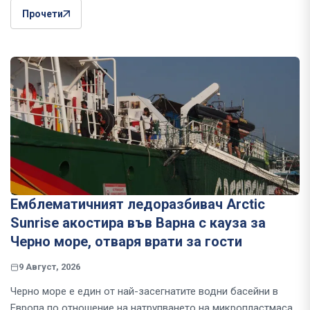
Прочети
Емблематичният ледоразбивач Arctic
Sunrise акостира във Варна с кауза за
Черно море, отваря врати за гости
9 Август, 2026
Черно море е един от най-засегнатите водни басейни в
Европа по отношение на натрупването на микропластмаса