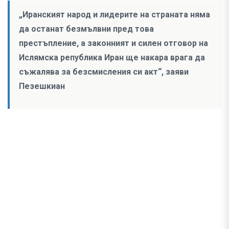
„Иранският народ и лидерите на страната няма
да останат безмълвни пред това
престъпление, а законният и силен отговор на
Ислямска република Иран ще накара врага да
съжалява за безсмисления си акт“, заяви
Пезешкиан