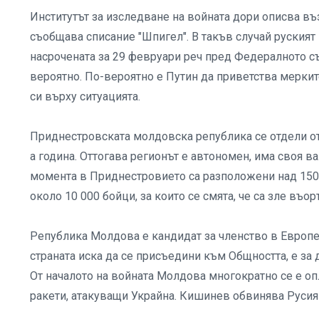
Институтът за изследване на войната дори описва в
съобщава списание "Шпигел". В такъв случай руският
насрочената за 29 февруари реч пред Федералното съ
вероятно. По-вероятно е Путин да приветства меркит
си върху ситуацията.
Приднестровската молдовска република се отдели о
а година. Оттогава регионът е автономен, има своя ва
момента в Приднестровието са разположени над 150
около 10 000 бойци, за които се смята, че са зле въо
Република Молдова е кандидат за членство в Европей
страната иска да се присъедини към Общността, е за д
От началото на войната Молдова многократно се е о
ракети, атакуващи Украйна. Кишинев обвинява Русия 