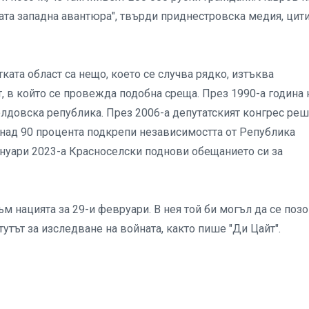
ната западна авантюра", твърди приднестровска медия, цит
ката област са нещо, което се случва рядко, изтъква
, в който се провежда подобна среща. През 1990-а година 
довска република. През 2006-а депутатският конгрес реш
над 90 процента подкрепи независимостта от Република
януари 2023-а Красноселски поднови обещанието си за
м нацията за 29-и февруари. В нея той би могъл да се поз
утът за изследване на войната, както пише "Ди Цайт".