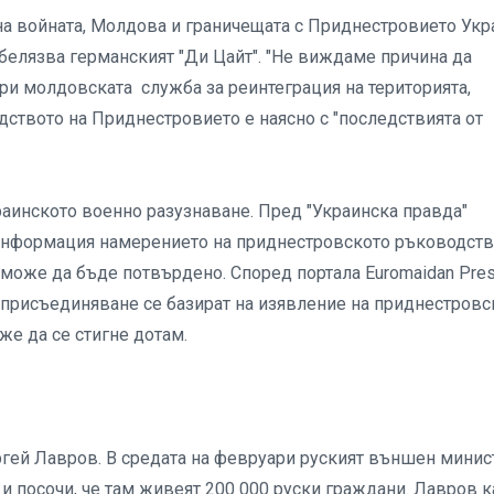
на войната, Молдова и граничещата с Приднестровието Укр
тбелязва германският "Ди Цайт". "Не виждаме причина да
ери молдовската служба за реинтеграция на територията,
дството на Приднестровието е наясно с "последствията от
раинското военно разузнаване. Пред "Украинска правда"
 информация намерението на приднестровското ръководств
 може да бъде потвърдено. Според портала Euromaidan Pre
присъединяване се базират на изявление на приднестровс
же да се стигне дотам.
ергей Лавров. В средата на февруари руският външен минис
и посочи, че там живеят 200 000 руски граждани. Лавров к