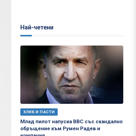
Най-четени
ХЛЯБ И ПАСТИ
Млад пилот напуска ВВС със скандално
обръщение към Румен Радев и
компания