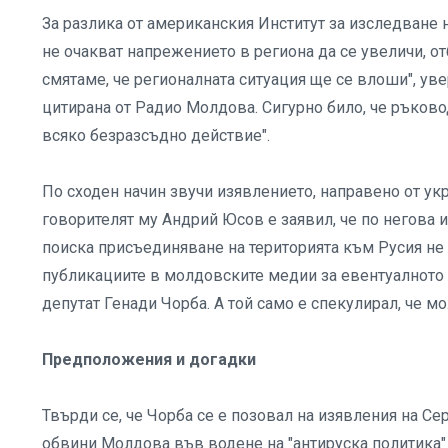
За разлика от американския Институт за изследване 
не очакват напрежението в региона да се увеличи, о
смятаме, че регионалната ситуация ще се влоши", ув
цитирана от Радио Молдова. Сигурно било, че ръково
всяко безразсъдно действие".
По сходен начин звучи изявлението, направено от ук
говорителят му Андрий Юсов е заявил, че по негова
поиска присъединяване на територията към Русия не
публикациите в молдовските медии за евентуалното 
депутат Генади Чорба. А той само е спекулирал, че мо
Предположения и догадки
Твърди се, че Чорба се е позовал на изявления на С
обвини Молдова във водене на "антируска политика" 