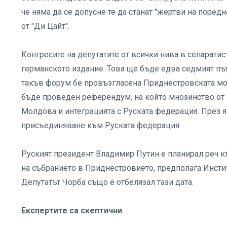
че няма да се допусне те да станат "жертви на поред
от "Ди Цайт".
Конгресите на депутатите от всички нива в сепаратист
германското издание. Това ще бъде едва седмият път
такъв форум бе провъзгласена Приднестровската мол
бъде проведен референдум, на който мнозинство от 
Молдова и интеграцията с Руската федерация. През 
присъединяване към Руската федерация.
Руският президент Владимир Путин е планирал реч къ
на събранието в Приднестровието, предполага Инстит
Депутатът Чорба също е отбелязал тази дата.
Експертите са скептични