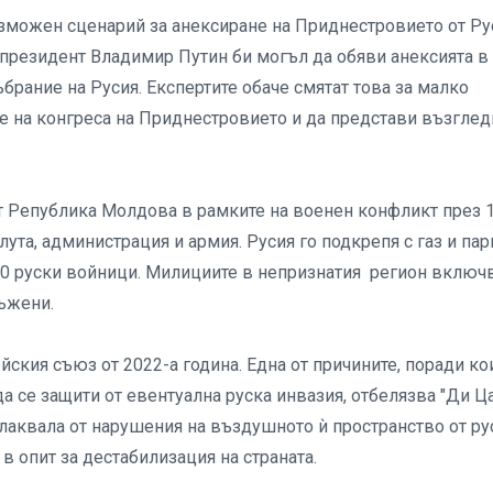
ъзможен сценарий за анексиране на Приднестровието от Ру
 президент Владимир Путин би могъл да обяви анексията в
брание на Русия. Експертите обаче смятат това за малко
е на конгреса на Приднестровието и да представи възглед
т Република Молдова в рамките на военен конфликт през 
лута, администрация и армия. Русия го подкрепя с газ и пари
0 руски войници. Милициите в непризнатия регион включ
ръжени.
ския съюз от 2022-а година. Една от причините, поради ко
а се защити от евентуална руска инвазия, отбелязва "Ди Ца
плаквала от нарушения на въздушното ѝ пространство от ру
в опит за дестабилизация на страната.