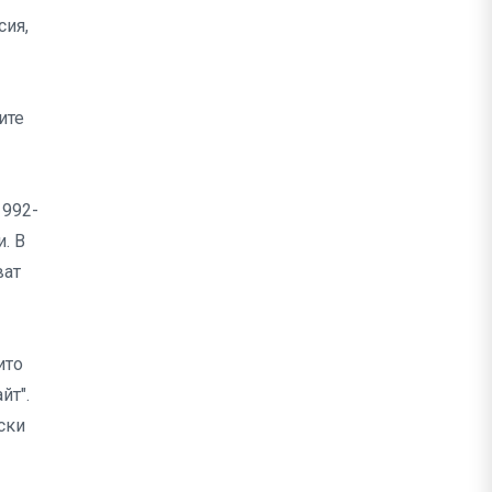
сия,
ите
1992-
. В
ват
ито
йт".
ски