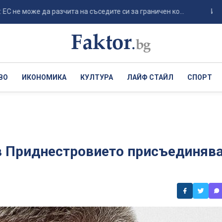
може да разчита на съседите си за граничен ко...
Италия р
ВО
ИКОНОМИКА
КУЛТУРА
ЛАЙФ СТАЙЛ
СПОРТ
 в Приднестровието присъединяв