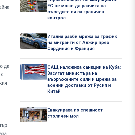
ЕС не може да разчита на
айна
съседите си за граничен
контрол
Италия разби мрежа за трафик
на мигранти от Алжир през
Сардиния и Франция
о да
САЩ наложиха санкции на Куба:
Засягат министъра на
ss
въоръжените сили и мрежа за
кия
военни доставки от Русия и
Китай
Евакуираха по спешност
столичен мол
тър
аза,