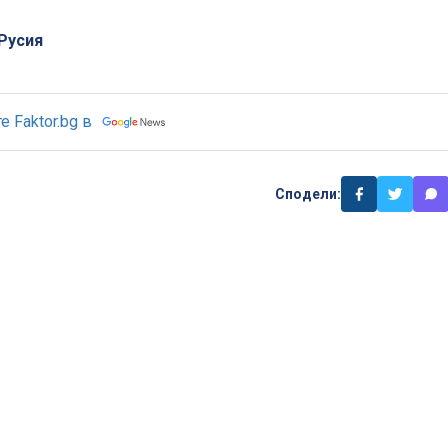
Русия
 Faktor.bg в
Сподели: