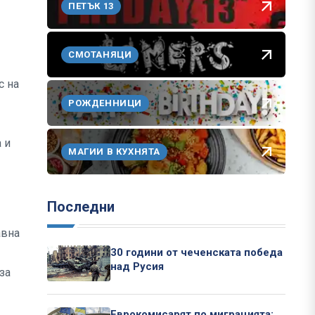
ПЕТЪК 13
СМОТАНЯЦИ
с на
РОЖДЕННИЦИ
 и
МАГИИ В КУХНЯТА
Последни
авна
30 години от чеченската победа
над Русия
за
Еврокомисарят по миграцията: