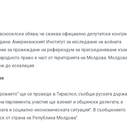
сноселски обяви, че свиква официално депутатски конгре
години. Американският Институт за изследване на войната
ние за провеждане на референдум за присъединяване към
ародното право е част от територията на Молдова. Молдова
не до ескалация.
ия
тровието" ще се проведе в Тираспол, съобщи руската държ
а парламента, участие ще вземат и общински делегати, а
ата и социално-икономическата ситуация". В съобщението 
иск от страна на Република Молдова".