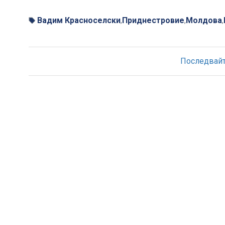
Вадим Красноселски
Приднестровие
Молдова
,
,
,
Последвайте