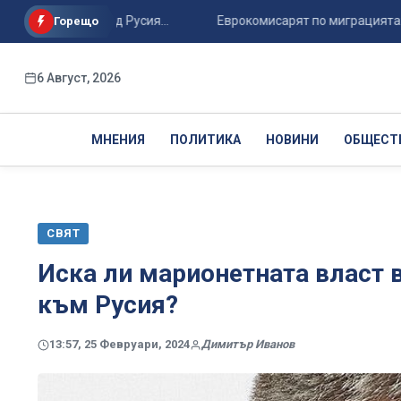
та победа над Русия...
Еврокомисарят по миграцията: ЕС не 
Горещо
6 Август, 2026
МНЕНИЯ
ПОЛИТИКА
НОВИНИ
ОБЩЕСТ
СВЯТ
Иска ли марионетната власт
към Русия?
13:57, 25 Февруари, 2024
Димитър Иванов