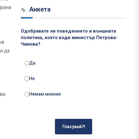
ирана
Анкета
Одобрявате ли поведението и външната
политика, която води министър Петрова-
на
Чамова?
и да
Да
Не
ове
Нямам мнение
Гласувай