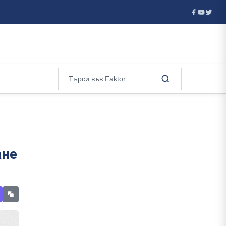
азби мрежа за трафик на мигранти от Алжир през Сардиния и Франц
ане