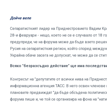
Дойче веле
Сепаратисткият лидер на Приднестровието Вадим Кра
28-и февруари - нещо, което не се е случвало от 18 
предупреди, че на форума може да бъде взето реше
Русия на сепаратисткия регион, който според междун
Украйна обаче засега не допускат, че може да се стиг
Всяко "безразсъдно действие" ще има последств
Конгресът на "депутатите от всички нива на Приднес
информационна агенция ТАСС. В него освен членове н
плановете предвиждат "да бъде обсъдена политическ
форума пише и, че той се организира на фона на "нат