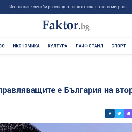
панските служби разследват подготовка за нова миграционна вълна
ВО
ИКОНОМИКА
КУЛТУРА
ЛАЙФ СТАЙЛ
СПОРТ
правляващите е България на вто