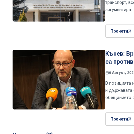
транспорт, вс
аргументират
Прочети
Кънев: Вр
са против
6 Август, 202
В позицията 
и държавата 
обещанието с
Прочети