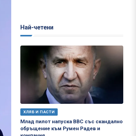
Най-четени
ХЛЯБ И ПАСТИ
Млад пилот напуска ВВС със скандално
обръщение към Румен Радев и
компания