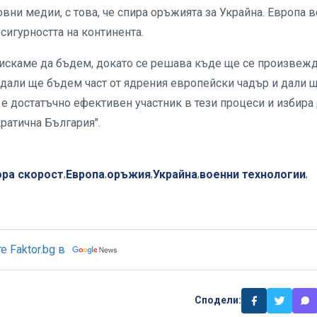
ни медии, с това, че спира оръжията за Украйна. Европа в
сигурността на континента.
 искаме да бъдем, докато се решава къде ще се произвеж
 дали ще бъдем част от ядрения европейски чадър и дали 
е достатъчно ефективен участник в тези процеси и избира
ратична България".
ора скорост
Европа
оръжия
Украйна
военни технологии
,
,
,
,
,
 Faktor.bg в
Сподели: