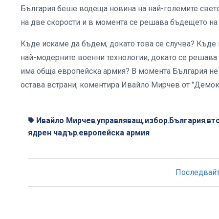
България беше водеща новина на най-големите светов
на две скорости и в момента се решава бъдещето на 
Къде искаме да бъдем, докато това се случва? Къде
най-модерните военни технологии, докато се решава
има обща европейска армия? В момента България не 
остава встрани, коментира Ивайло Мирчев от "Демок
Ивайло Мирчев
управляващ
избор
България
вт
,
,
,
,
ядрен чадър
европейска армия
,
Последвайте