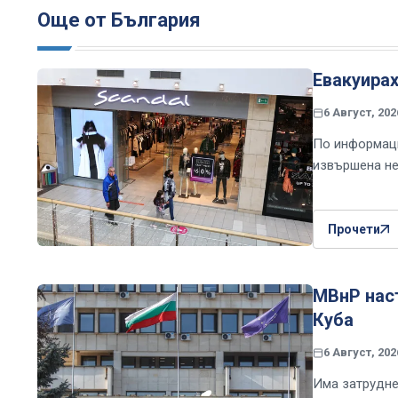
Още от България
Евакуира
6 Август, 202
По информаци
извършена не
Прочети
МВнР наст
Куба
6 Август, 202
Има затрудне