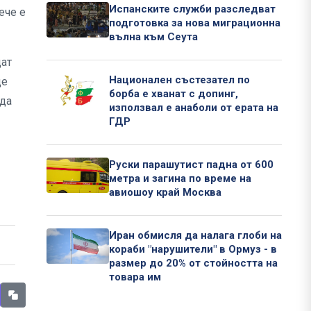
Испанските служби разследват
ече е
подготовка за нова миграционна
вълна към Сеута
дат
Национален състезател по
ще
борба е хванат с допинг,
 да
използвал е анаболи от ерата на
ГДР
Руски парашутист падна от 600
метра и загина по време на
авиошоу край Москва
Иран обмисля да налага глоби на
кораби "нарушители" в Ормуз - в
размер до 20% от стойността на
товара им