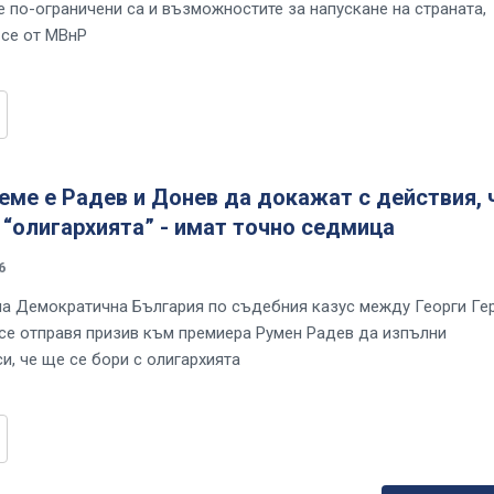
е по-ограничени са и възможностите за напускане на страната,
 се от МВнР
еме е Радев и Донев да докажат с действия, 
 “олигархията” - имат точно седмица
6
на Демократична България по съдебния казус между Георги Ге
се отправя призив към премиера Румен Радев да изпълни
и, че ще се бори с олигархията