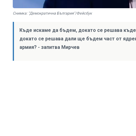
Снимка: "Демократична България"/Фейсбук
Къде искаме да бъдем, докато се решава къде
докато се решава дали ще бъдем част от ядре
армия? - запитва Мирчев