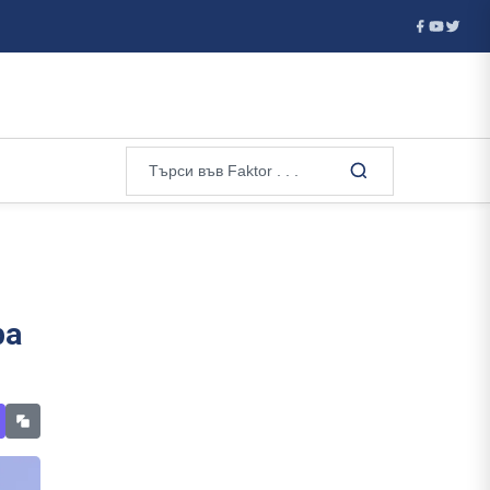
 към Сеута...
Национален състезател по борба е хванат с до
ра