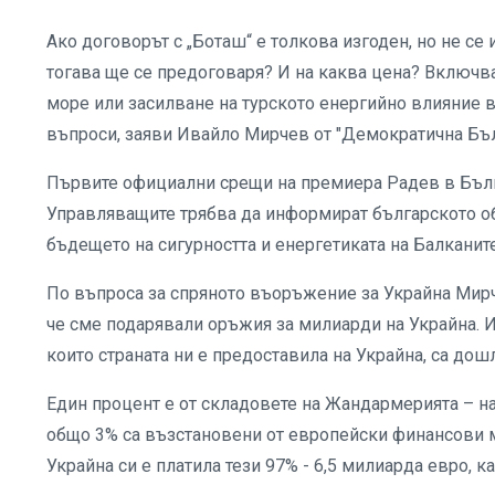
Ако договорът с „Боташ“ е толкова изгоден, но не се
тогава ще се предоговаря? И на каква цена? Включва
море или засилване на турското енергийно влияние в
въпроси, заяви Ивайло Мирчев от "Демократична Бъл
Първите официални срещи на премиера Радев в Бълга
Управляващите трябва да информират българското об
бъдещето на сигурността и енергетиката на Балканите
По въпроса за спряното въоръжение за Украйна Мир
че сме подарявали оръжия за милиарди на Украйна. И
които страната ни е предоставила на Украйна, са дош
Един процент е от складовете на Жандармерията – на
общо 3% са възстановени от европейски финансови м
Украйна си е платила тези 97% - 6,5 милиарда евро, к