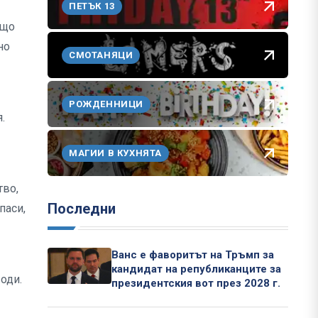
ПЕТЪК 13
ащо
но
СМОТАНЯЦИ
РОЖДЕННИЦИ
.
МАГИИ В КУХНЯТА
тво,
Последни
паси,
Ванс е фаворитът на Тръмп за
кандидат на републиканците за
оди.
президентския вот през 2028 г.