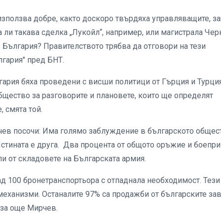
 използва добре, както доскоро твърдяха управляващите, з
 ли такава сделка „Лукойл“, например, или магистрала Чер
 България? Правителството трябва да отговори на тези
гария" пред БНТ.
рия бяха проведени с висши политици от Гърция и Турция
щество за разговорите и плановете, които ще определят
, смята той.
чев посочи: Има голямо заблуждение в българското общес
стината е друга. Два процента от общото оръжие и боепри
ли от складовете на Българската армия.
д 100 бронетранспортьора с отпаднала необходимост. Тези
еханизми. Останалите 97% са продажби от българските зав
аза още Мирчев.