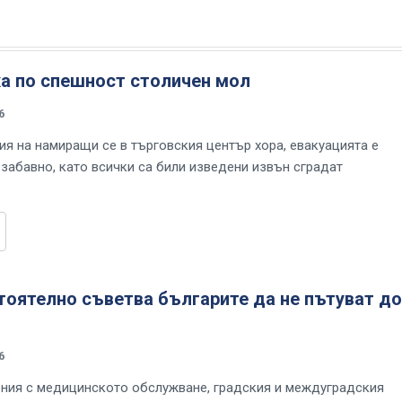
ха по спешност столичен мол
6
я на намиращи се в търговския център хора, евакуацията е
забавно, като всички са били изведени извън сградат
оятелно съветва българите да не пътуват до
6
ния с медицинското обслужване, градския и междуградския