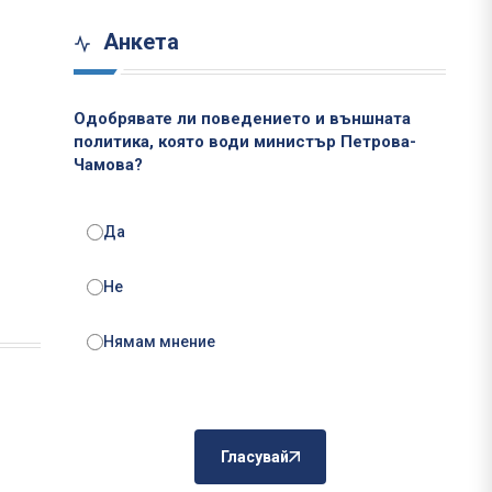
Анкета
Одобрявате ли поведението и външната
политика, която води министър Петрова-
Чамова?
Да
Не
Нямам мнение
Гласувай