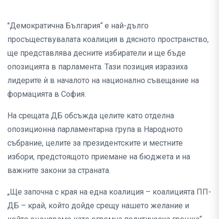
"Демократична България“ е най-дълго
просъществувалата коалиция в дясното пространство,
ще представлява десните избиратели и ще бъде
опозицията в парламента. Тази позиция изразиха
лидерите ѝ в началото на национално съвещание на
формацията в София.
На срещата ДБ обсъжда целите като отделна
опозиционна парламентарна група в Народното
събрание, целите за президентските и местните
избори, предстоящото приемане на бюджета и на
важните закони за страната.
„Ще започна с края на една коалиция – коалицията ПП-
ДБ – край, който дойде срещу нашето желание и