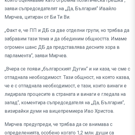
който оценяваме като огромна политическа грешка“,
заяви съпредседателят на „Да, България“ Ивайло
Мирчев, цитиран от Би Ти Ви.
„Факт е, че ПП и ДБ са две отделни групи, но трябва да
забравим тази тема и да обединим общността. Имаме
огромен шанс ДБ да представлява десните хора в
парламента“, заяви Мирчев.
„Вчера се появи „българският Дугин“ и ни каза, че сме с
отпаднала необходимост. Тази общност, на която казва,
че е с отпаднала необходимост, е тази, които винаги е
лидирала процесите в страната и винаги е гледала на
запад“, коментира съпредседателя на „Да, България“,
визирайки думи на вицепремиера Иво Христов.
Мирчев предупреди, че трябва да се внимава с
определенията, особено когато 1,2 млн. души са