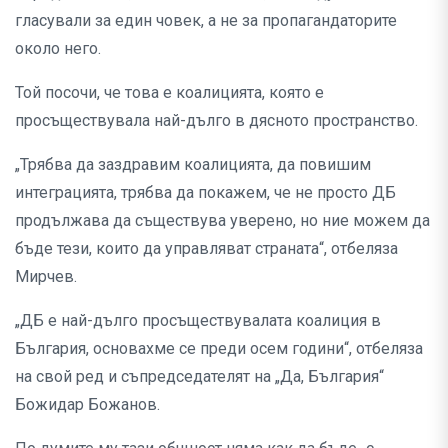
гласували за един човек, а не за пропагандаторите
около него.
Той посочи, че това е коалицията, която е
просъществувала най-дълго в дясното пространство.
„Трябва да заздравим коалицията, да повишим
интеграцията, трябва да покажем, че не просто ДБ
продължава да съществува уверено, но ние можем да
бъде тези, които да управляват страната“, отбеляза
Мирчев.
„ДБ е най-дълго просъществувалата коалиция в
България, основахме се преди осем години“, отбеляза
на свой ред и съпредседателят на „Да, България“
Божидар Божанов.