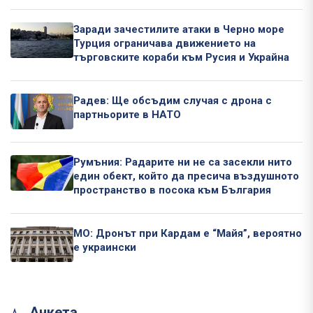
Заради зачестилите атаки в Черно море
Турция ограничава движението на
търговските кораби към Русия и Украйна
Радев: Ще обсъдим случая с дрона с
партньорите в НАТО
Румъния: Радарите ни не са засекли нито
един обект, който да пресича въздушното
пространство в посока към България
МО: Дронът при Кардам е “Майя”, вероятно
е украински
Анкета