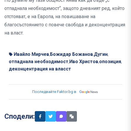
По думите му тази общност няма как да бъде „с
отпаднала необходимост“, защото дневният ред, който
отстояват, е на Европа, на повишаване на
благосъстоянието с повече свобода и деконцентрация
на власт.
Ивайло Мирчев
Божидар Божанов
Дугин
,
,
,
отпаднала необходимост
Иво Христов
опозиция
,
,
,
деконцентрация на власст
Последвайте Faktor.bg в
Сподели: