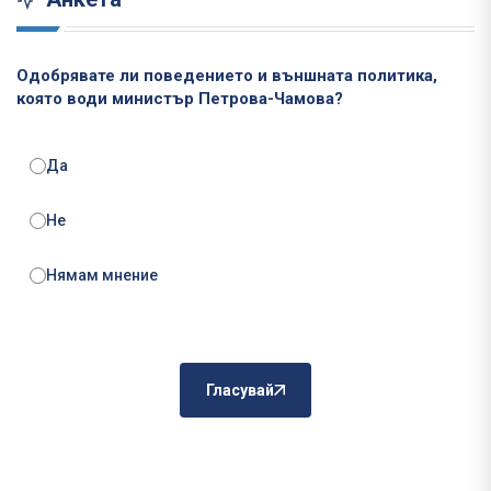
Одобрявате ли поведението и външната политика,
която води министър Петрова-Чамова?
Да
Не
Нямам мнение
Гласувай