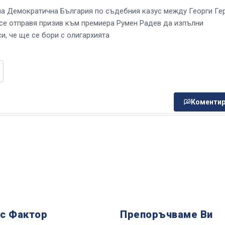
на Демократична България по съдебния казус между Георги Ге
се отправя призив към премиера Румен Радев да изпълни
и, че ще се бори с олигархията
Коментир
 с Фактор
Препоръчваме Ви