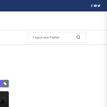
на към Сеута...
Национален състезател по борба е хванат с 