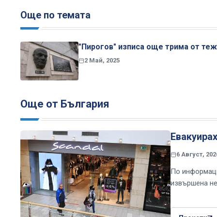
Още по темата
"Пирогов" изписа още трима от теж
2 Май, 2025
Още от България
Евакуира
6 Август, 202
По информаци
извършена не