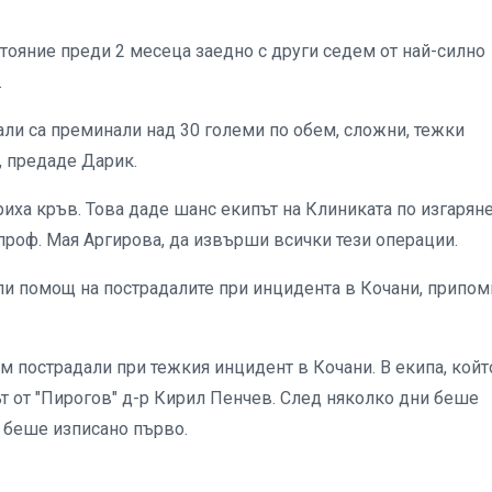
ояние преди 2 месеца заедно с други седем от най-силно
.
али са преминали над 30 големи по обем, сложни, тежки
, предаде Дарик.
риха кръв. Това даде шанс екипът на Клиниката по изгаряне
 проф. Мая Аргирова, да извърши всички тези операции.
и помощ на пострадалите при инцидента в Кочани, припом
ем пострадали при тежкия инцидент в Кочани. В екипa, койт
т от "Пирогов" д-р Кирил Пенчев. След няколко дни беше
о беше изписано първо.