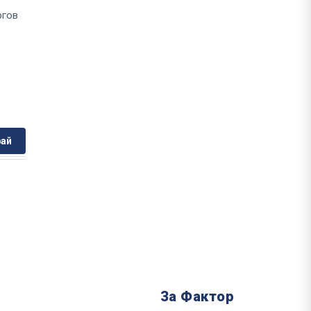
ргов
ай
За Фактор