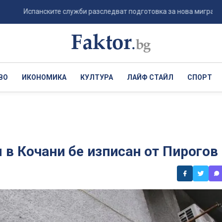
спанските служби разследват подготовка за нова миграционна въл
ВО
ИКОНОМИКА
КУЛТУРА
ЛАЙФ СТАЙЛ
СПОРТ
 в Кочани бе изписан от Пирогов