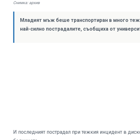
Снимка: архив
Младият мъж беше транспортиран в много тежк
най-силно пострадалите, съобщиха от универси
И последният пострадал при тежкия инцидент в диско