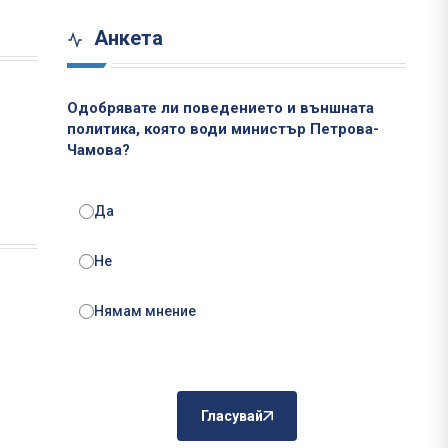
Анкета
Одобрявате ли поведението и външната
политика, която води министър Петрова-
Чамова?
Да
Не
Нямам мнение
Гласувай