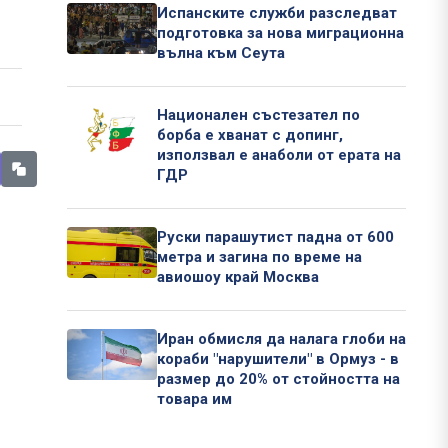
Испанските служби разследват
подготовка за нова миграционна
вълна към Сеута
Национален състезател по
борба е хванат с допинг,
използвал е анаболи от ерата на
ГДР
Руски парашутист падна от 600
метра и загина по време на
авиошоу край Москва
Иран обмисля да налага глоби на
кораби "нарушители" в Ормуз - в
размер до 20% от стойността на
товара им