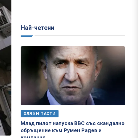
Най-четени
ХЛЯБ И ПАСТИ
Млад пилот напуска ВВС със скандално
обръщение към Румен Радев и
компания