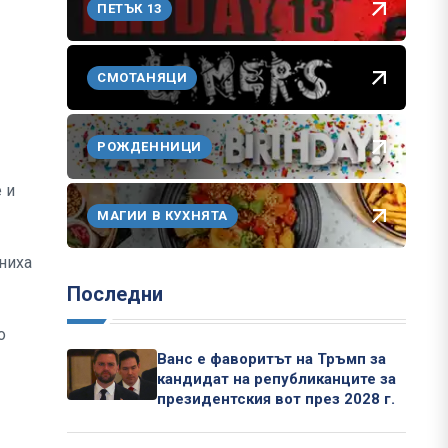
ПЕТЪК 13
СМОТАНЯЦИ
РОЖДЕННИЦИ
 и
МАГИИ В КУХНЯТА
ниха
Последни
о
Ванс е фаворитът на Тръмп за
кандидат на републиканците за
президентския вот през 2028 г.