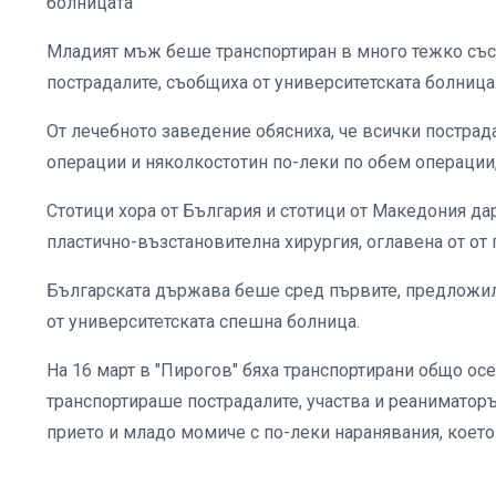
болницата
Младият мъж беше транспортиран в много тежко съст
пострадалите, съобщиха от университетската болница
От лечебното заведение обясниха, че всички пострад
операции и няколкостотин по-леки по обем операции
Стотици хора от България и стотици от Македония да
пластично-възстановителна хирургия, оглавена от от
Българската държава беше сред първите, предложил
от университетската спешна болница.
На 16 март в "Пирогов" бяха транспортирани общо ос
транспортираше пострадалите, участва и реаниматоръ
прието и младо момиче с по-леки наранявания, коет