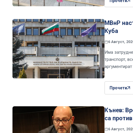
Прочети
МВнР наст
Куба
6 Август, 202
Има затрудне
транспорт, вс
аргументират
Прочети
Кънев: Вр
са против
6 Август, 202