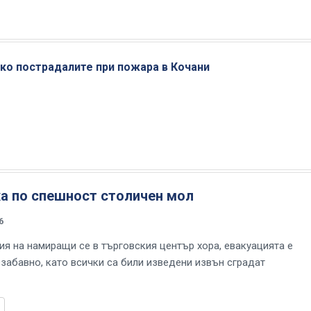
ко пострадалите при пожара в Кочани
ха по спешност столичен мол
6
я на намиращи се в търговския център хора, евакуацията е
забавно, като всички са били изведени извън сградат