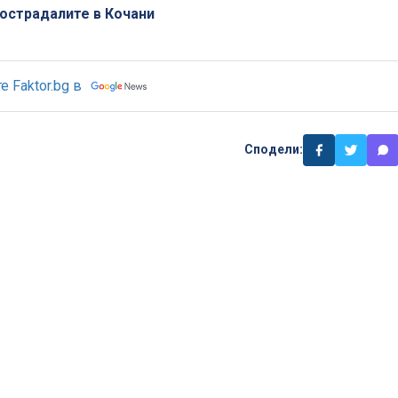
пострадалите в Кочани
 Faktor.bg в
Сподели: