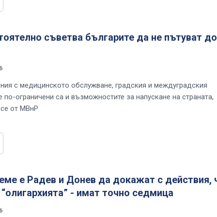
оятелно съветва българите да не пътуват до
6
ния с медицинското обслужване, градския и междуградския
е по-ограничени са и възможностите за напускане на страната,
 се от МВнР
еме е Радев и Донев да докажат с действия, 
 “олигархията” - имат точно седмица
6