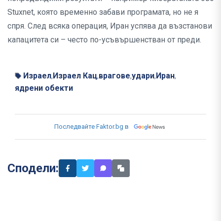
Stuxnet, която временно забави програмата, но не я
спря. След всяка операция, Иран успява да възстанови
капацитета си – често по-усъвършенстван от преди.
Израел
Израел Кац
врагове
удари
Иран
,
,
,
,
,
ядрени обекти
Последвайте Faktor.bg в
Сподели: