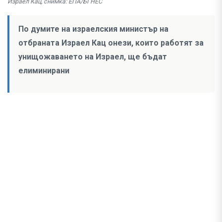
Израел Кац, снимка: ЕПА/БГНЕС
По думите на израелския министър на
отбраната Израел Кац онези, които работят за
унищожаването на Израел, ще бъдат
елиминирани