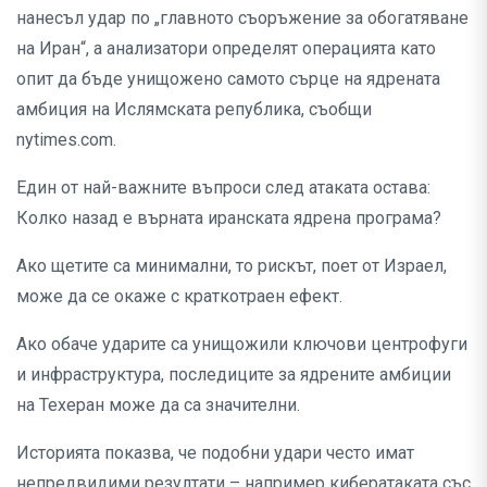
нанесъл удар по „главното съоръжение за обогатяване
на Иран“, а анализатори определят операцията като
опит да бъде унищожено самото сърце на ядрената
амбиция на Ислямската република, съобщи
nytimes.com.
Един от най-важните въпроси след атаката остава:
Колко назад е върната иранската ядрена програма?
Ако щетите са минимални, то рискът, поет от Израел,
може да се окаже с краткотраен ефект.
Ако обаче ударите са унищожили ключови центрофуги
и инфраструктура, последиците за ядрените амбиции
на Техеран може да са значителни.
Историята показва, че подобни удари често имат
непредвидими резултати – например кибератаката със