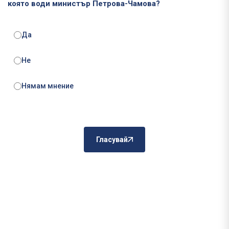
която води министър Петрова-Чамова?
Да
Не
Нямам мнение
Гласувай