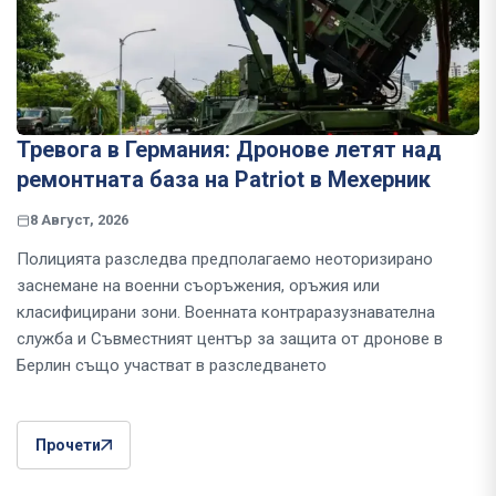
Тревога в Германия: Дронове летят над
ремонтната база на Patriot в Мехерник
8 Август, 2026
Полицията разследва предполагаемо неоторизирано
заснемане на военни съоръжения, оръжия или
класифицирани зони. Военната контраразузнавателна
служба и Съвместният център за защита от дронове в
Берлин също участват в разследването
Прочети