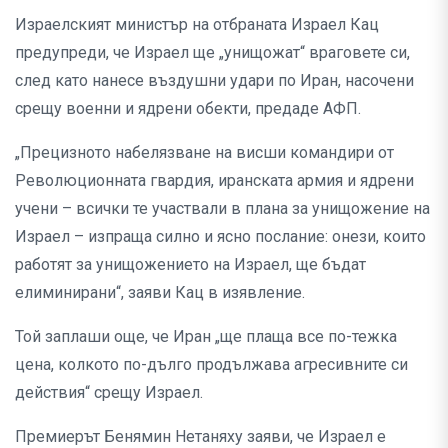
Израелският министър на отбраната Израел Кац
предупреди, че Израел ще „унищожат“ враговете си,
след като нанесе въздушни удари по Иран, насочени
срещу военни и ядрени обекти, предаде АФП.
„Прецизното набелязване на висши командири от
Революционната гвардия, иранската армия и ядрени
учени – всички те участвали в плана за унищожение на
Израел – изпраща силно и ясно послание: онези, които
работят за унищожението на Израел, ще бъдат
елиминирани“, заяви Кац в изявление.
Той заплаши още, че Иран „ще плаща все по-тежка
цена, колкото по-дълго продължава агресивните си
действия“ срещу Израел.
Премиерът Бенямин Нетаняху заяви, че Израел е